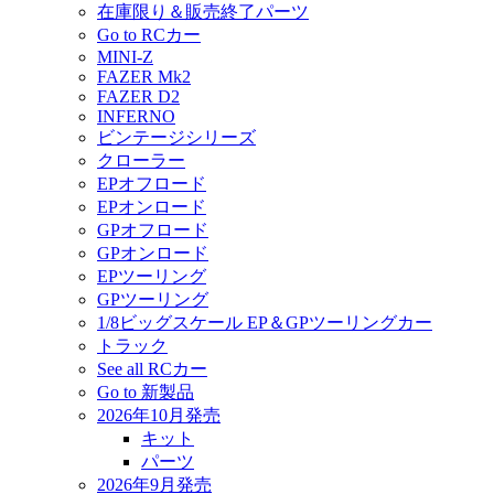
在庫限り＆販売終了パーツ
Go to RCカー
MINI-Z
FAZER Mk2
FAZER D2
INFERNO
ビンテージシリーズ
クローラー
EPオフロード
EPオンロード
GPオフロード
GPオンロード
EPツーリング
GPツーリング
1/8ビッグスケール EP＆GPツーリングカー
トラック
See all RCカー
Go to 新製品
2026年10月発売
キット
パーツ
2026年9月発売