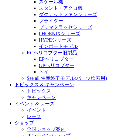
スケール機
スタント・アクロ機
ダクテッドファンシリーズ
グライダー
プリマクラッセシリーズ
PHOENIXシリーズ
HYPEシリーズ
インポートモデル
RCヘリコプター旧製品
EPヘリコプター
GPヘリコプター
トイ
See all 生産終了モデル(パーツ検索用)
トピックス & キャンペーン
トピックス
キャンペーン
イベント & レース
イベント
レース
ショップ
全国ショップ案内
オンラインショップ