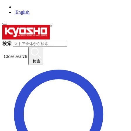
English
検索
Close search
検索