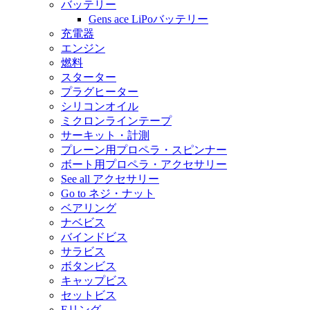
バッテリー
Gens ace LiPoバッテリー
充電器
エンジン
燃料
スターター
プラグヒーター
シリコンオイル
ミクロンラインテープ
サーキット・計測
プレーン用プロペラ・スピンナー
ボート用プロペラ・アクセサリー
See all アクセサリー
Go to ネジ・ナット
ベアリング
ナベビス
バインドビス
サラビス
ボタンビス
キャップビス
セットビス
Eリング