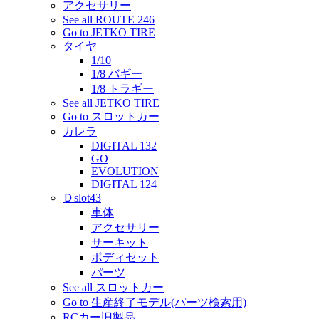
アクセサリー
See all ROUTE 246
Go to JETKO TIRE
タイヤ
1/10
1/8 バギー
1/8 トラギー
See all JETKO TIRE
Go to スロットカー
カレラ
DIGITAL 132
GO
EVOLUTION
DIGITAL 124
Ｄslot43
車体
アクセサリー
サーキット
ボディセット
パーツ
See all スロットカー
Go to 生産終了モデル(パーツ検索用)
RCカー旧製品