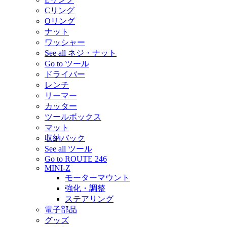
Cリング
Oリング
ナット
ワッシャー
See all ネジ・ナット
Go to ツール
ドライバー
レンチ
リーマー
カッター
ツールボックス
マット
収納バック
See all ツール
Go to ROUTE 246
MINI-Z
モーターマウント
強化・調整
ステアリング
電子部品
グッズ