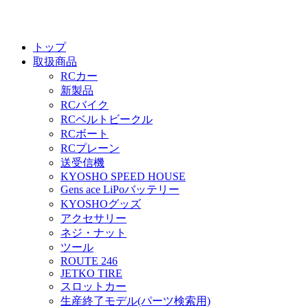
トップ
取扱商品
RCカー
新製品
RCバイク
RCベルトビークル
RCボート
RCプレーン
送受信機
KYOSHO SPEED HOUSE
Gens ace LiPoバッテリー
KYOSHOグッズ
アクセサリー
ネジ・ナット
ツール
ROUTE 246
JETKO TIRE
スロットカー
生産終了モデル(パーツ検索用)