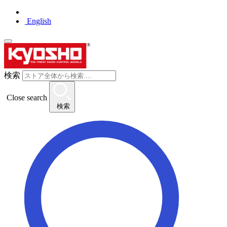
English
検索
Close search
検索