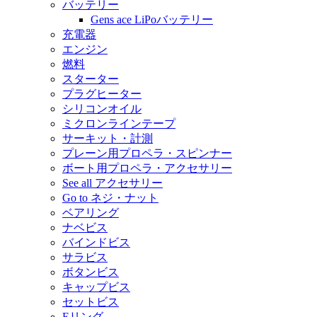
バッテリー
Gens ace LiPoバッテリー
充電器
エンジン
燃料
スターター
プラグヒーター
シリコンオイル
ミクロンラインテープ
サーキット・計測
プレーン用プロペラ・スピンナー
ボート用プロペラ・アクセサリー
See all アクセサリー
Go to ネジ・ナット
ベアリング
ナベビス
バインドビス
サラビス
ボタンビス
キャップビス
セットビス
Eリング