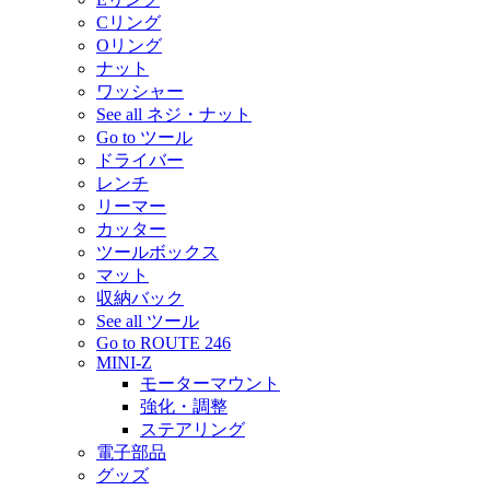
Cリング
Oリング
ナット
ワッシャー
See all ネジ・ナット
Go to ツール
ドライバー
レンチ
リーマー
カッター
ツールボックス
マット
収納バック
See all ツール
Go to ROUTE 246
MINI-Z
モーターマウント
強化・調整
ステアリング
電子部品
グッズ