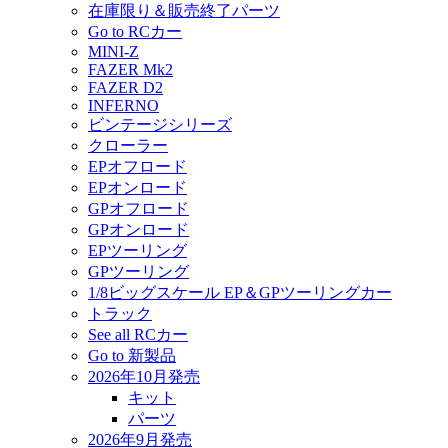
在庫限り＆販売終了パーツ
Go to RCカー
MINI-Z
FAZER Mk2
FAZER D2
INFERNO
ビンテージシリーズ
クローラー
EPオフロード
EPオンロード
GPオフロード
GPオンロード
EPツーリング
GPツーリング
1/8ビッグスケール EP＆GPツーリングカー
トラック
See all RCカー
Go to 新製品
2026年10月発売
キット
パーツ
2026年9月発売