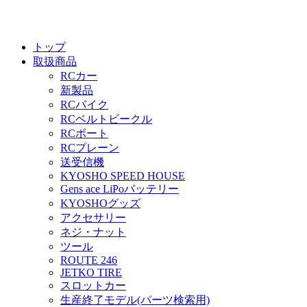
トップ
取扱商品
RCカー
新製品
RCバイク
RCベルトビークル
RCボート
RCプレーン
送受信機
KYOSHO SPEED HOUSE
Gens ace LiPoバッテリー
KYOSHOグッズ
アクセサリー
ネジ・ナット
ツール
ROUTE 246
JETKO TIRE
スロットカー
生産終了モデル(パーツ検索用)