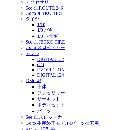
アクセサリー
See all ROUTE 246
Go to JETKO TIRE
タイヤ
1/10
1/8 バギー
1/8 トラギー
See all JETKO TIRE
Go to スロットカー
カレラ
DIGITAL 132
GO
EVOLUTION
DIGITAL 124
Ｄslot43
車体
アクセサリー
サーキット
ボディセット
パーツ
See all スロットカー
Go to 生産終了モデル(パーツ検索用)
RCカー旧製品