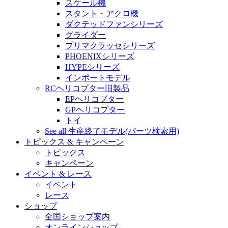
スケール機
スタント・アクロ機
ダクテッドファンシリーズ
グライダー
プリマクラッセシリーズ
PHOENIXシリーズ
HYPEシリーズ
インポートモデル
RCヘリコプター旧製品
EPヘリコプター
GPヘリコプター
トイ
See all 生産終了モデル(パーツ検索用)
トピックス & キャンペーン
トピックス
キャンペーン
イベント & レース
イベント
レース
ショップ
全国ショップ案内
オンラインショップ