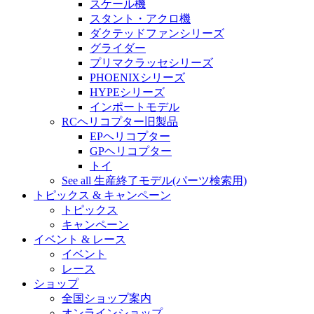
スケール機
スタント・アクロ機
ダクテッドファンシリーズ
グライダー
プリマクラッセシリーズ
PHOENIXシリーズ
HYPEシリーズ
インポートモデル
RCヘリコプター旧製品
EPヘリコプター
GPヘリコプター
トイ
See all 生産終了モデル(パーツ検索用)
トピックス & キャンペーン
トピックス
キャンペーン
イベント & レース
イベント
レース
ショップ
全国ショップ案内
オンラインショップ