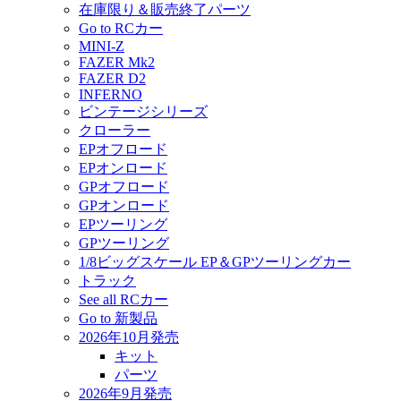
在庫限り＆販売終了パーツ
Go to RCカー
MINI-Z
FAZER Mk2
FAZER D2
INFERNO
ビンテージシリーズ
クローラー
EPオフロード
EPオンロード
GPオフロード
GPオンロード
EPツーリング
GPツーリング
1/8ビッグスケール EP＆GPツーリングカー
トラック
See all RCカー
Go to 新製品
2026年10月発売
キット
パーツ
2026年9月発売