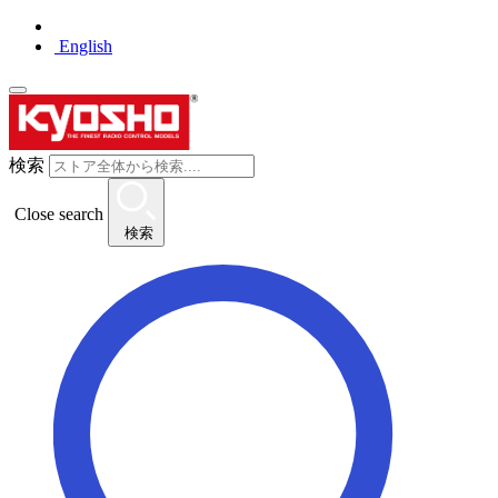
English
検索
Close search
検索