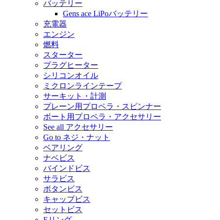
バッテリー
Gens ace LiPoバッテリー
充電器
エンジン
燃料
スターター
プラグヒーター
シリコンオイル
ミクロンラインテープ
サーキット・計測
プレーン用プロペラ・スピンナー
ボート用プロペラ・アクセサリー
See all アクセサリー
Go to ネジ・ナット
ベアリング
ナベビス
バインドビス
サラビス
ボタンビス
キャップビス
セットビス
Eリング