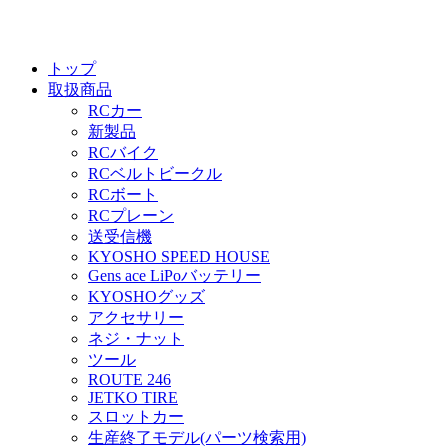
トップ
取扱商品
RCカー
新製品
RCバイク
RCベルトビークル
RCボート
RCプレーン
送受信機
KYOSHO SPEED HOUSE
Gens ace LiPoバッテリー
KYOSHOグッズ
アクセサリー
ネジ・ナット
ツール
ROUTE 246
JETKO TIRE
スロットカー
生産終了モデル(パーツ検索用)