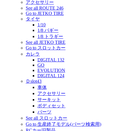
アクセサリー
See all ROUTE 246
Go to JETKO TIRE
タイヤ
1/10
1/8 バギー
1/8 トラギー
See all JETKO TIRE
Go to スロットカー
カレラ
DIGITAL 132
GO
EVOLUTION
DIGITAL 124
Ｄslot43
車体
アクセサリー
サーキット
ボディセット
パーツ
See all スロットカー
Go to 生産終了モデル(パーツ検索用)
RCカー旧製品