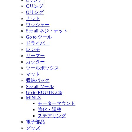
Cリング
Oリング
ナット
ワッシャー
See all ネジ・ナット
Go to ツール
ドライバー
レンチ
リーマー
カッター
ツールボックス
マット
収納バック
See all ツール
Go to ROUTE 246
MINI-Z
モーターマウント
強化・調整
ステアリング
電子部品
グッズ