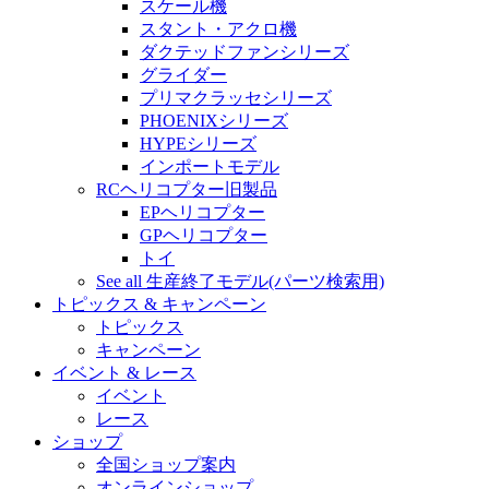
スケール機
スタント・アクロ機
ダクテッドファンシリーズ
グライダー
プリマクラッセシリーズ
PHOENIXシリーズ
HYPEシリーズ
インポートモデル
RCヘリコプター旧製品
EPヘリコプター
GPヘリコプター
トイ
See all 生産終了モデル(パーツ検索用)
トピックス & キャンペーン
トピックス
キャンペーン
イベント & レース
イベント
レース
ショップ
全国ショップ案内
オンラインショップ