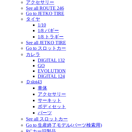
アクセサリー
See all ROUTE 246
Go to JETKO TIRE
タイヤ
1/10
1/8 バギー
1/8 トラギー
See all JETKO TIRE
Go to スロットカー
カレラ
DIGITAL 132
GO
EVOLUTION
DIGITAL 124
Ｄslot43
車体
アクセサリー
サーキット
ボディセット
パーツ
See all スロットカー
Go to 生産終了モデル(パーツ検索用)
RCカー旧製品