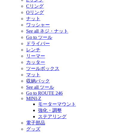
Cリング
Oリング
ナット
ワッシャー
See all ネジ・ナット
Go to ツール
ドライバー
レンチ
リーマー
カッター
ツールボックス
マット
収納バック
See all ツール
Go to ROUTE 246
MINI-Z
モーターマウント
強化・調整
ステアリング
電子部品
グッズ