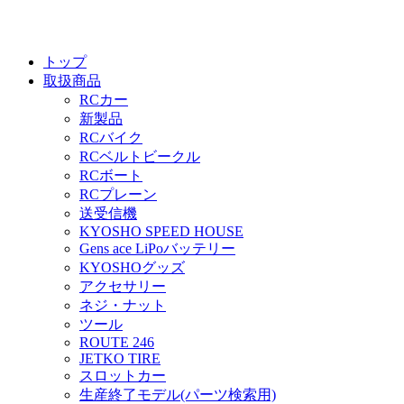
トップ
取扱商品
RCカー
新製品
RCバイク
RCベルトビークル
RCボート
RCプレーン
送受信機
KYOSHO SPEED HOUSE
Gens ace LiPoバッテリー
KYOSHOグッズ
アクセサリー
ネジ・ナット
ツール
ROUTE 246
JETKO TIRE
スロットカー
生産終了モデル(パーツ検索用)