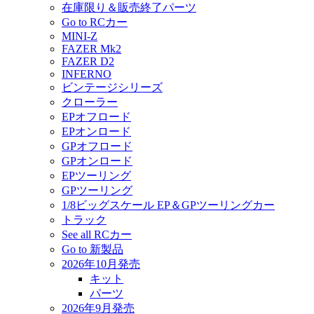
在庫限り＆販売終了パーツ
Go to RCカー
MINI-Z
FAZER Mk2
FAZER D2
INFERNO
ビンテージシリーズ
クローラー
EPオフロード
EPオンロード
GPオフロード
GPオンロード
EPツーリング
GPツーリング
1/8ビッグスケール EP＆GPツーリングカー
トラック
See all RCカー
Go to 新製品
2026年10月発売
キット
パーツ
2026年9月発売