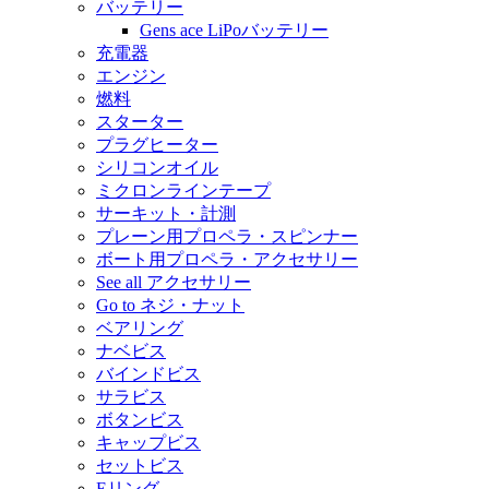
バッテリー
Gens ace LiPoバッテリー
充電器
エンジン
燃料
スターター
プラグヒーター
シリコンオイル
ミクロンラインテープ
サーキット・計測
プレーン用プロペラ・スピンナー
ボート用プロペラ・アクセサリー
See all アクセサリー
Go to ネジ・ナット
ベアリング
ナベビス
バインドビス
サラビス
ボタンビス
キャップビス
セットビス
Eリング