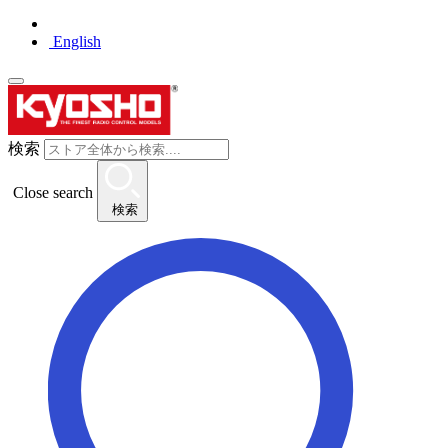
English
検索
Close search
検索