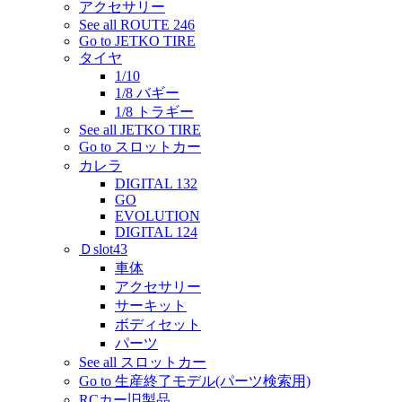
アクセサリー
See all ROUTE 246
Go to JETKO TIRE
タイヤ
1/10
1/8 バギー
1/8 トラギー
See all JETKO TIRE
Go to スロットカー
カレラ
DIGITAL 132
GO
EVOLUTION
DIGITAL 124
Ｄslot43
車体
アクセサリー
サーキット
ボディセット
パーツ
See all スロットカー
Go to 生産終了モデル(パーツ検索用)
RCカー旧製品