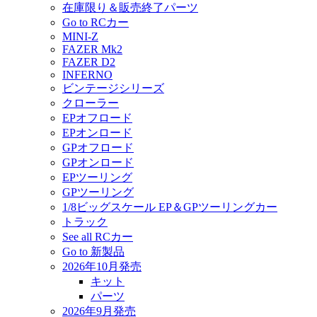
在庫限り＆販売終了パーツ
Go to RCカー
MINI-Z
FAZER Mk2
FAZER D2
INFERNO
ビンテージシリーズ
クローラー
EPオフロード
EPオンロード
GPオフロード
GPオンロード
EPツーリング
GPツーリング
1/8ビッグスケール EP＆GPツーリングカー
トラック
See all RCカー
Go to 新製品
2026年10月発売
キット
パーツ
2026年9月発売