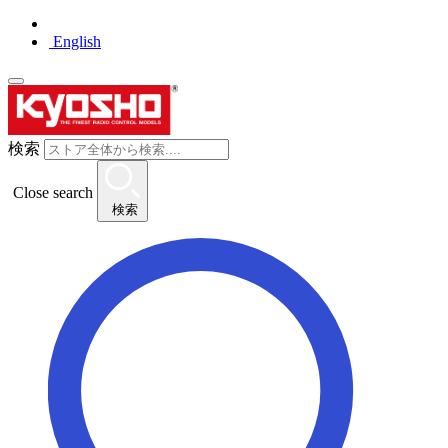
English
検索
Close search
検索