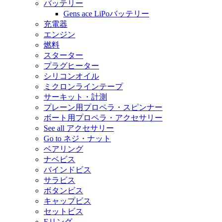
バッテリー
Gens ace LiPoバッテリー
充電器
エンジン
燃料
スターター
プラグヒーター
シリコンオイル
ミクロンラインテープ
サーキット・計測
プレーン用プロペラ・スピンナー
ボート用プロペラ・アクセサリー
See all アクセサリー
Go to ネジ・ナット
ベアリング
ナベビス
バインドビス
サラビス
ボタンビス
キャップビス
セットビス
Eリング