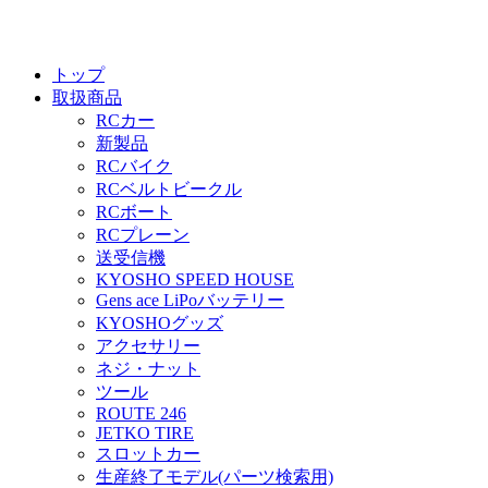
トップ
取扱商品
RCカー
新製品
RCバイク
RCベルトビークル
RCボート
RCプレーン
送受信機
KYOSHO SPEED HOUSE
Gens ace LiPoバッテリー
KYOSHOグッズ
アクセサリー
ネジ・ナット
ツール
ROUTE 246
JETKO TIRE
スロットカー
生産終了モデル(パーツ検索用)