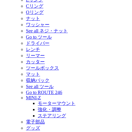
Cリング
Oリング
ナット
ワッシャー
See all ネジ・ナット
Go to ツール
ドライバー
レンチ
リーマー
カッター
ツールボックス
マット
収納バック
See all ツール
Go to ROUTE 246
MINI-Z
モーターマウント
強化・調整
ステアリング
電子部品
グッズ