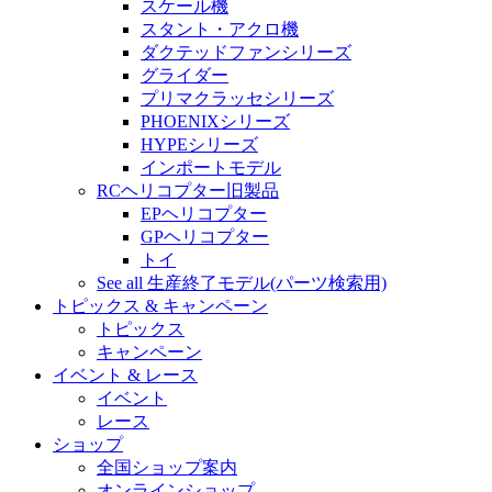
スケール機
スタント・アクロ機
ダクテッドファンシリーズ
グライダー
プリマクラッセシリーズ
PHOENIXシリーズ
HYPEシリーズ
インポートモデル
RCヘリコプター旧製品
EPヘリコプター
GPヘリコプター
トイ
See all 生産終了モデル(パーツ検索用)
トピックス & キャンペーン
トピックス
キャンペーン
イベント & レース
イベント
レース
ショップ
全国ショップ案内
オンラインショップ