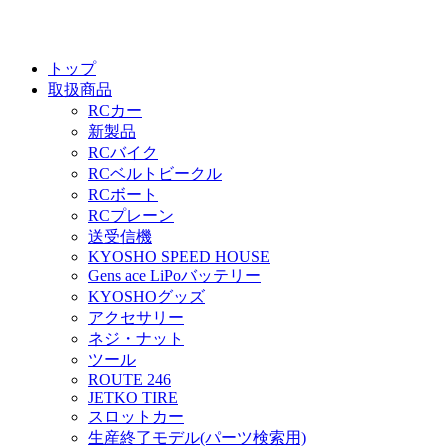
トップ
取扱商品
RCカー
新製品
RCバイク
RCベルトビークル
RCボート
RCプレーン
送受信機
KYOSHO SPEED HOUSE
Gens ace LiPoバッテリー
KYOSHOグッズ
アクセサリー
ネジ・ナット
ツール
ROUTE 246
JETKO TIRE
スロットカー
生産終了モデル(パーツ検索用)