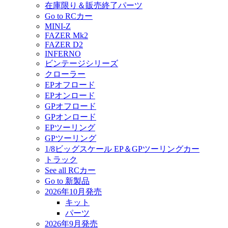
在庫限り＆販売終了パーツ
Go to RCカー
MINI-Z
FAZER Mk2
FAZER D2
INFERNO
ビンテージシリーズ
クローラー
EPオフロード
EPオンロード
GPオフロード
GPオンロード
EPツーリング
GPツーリング
1/8ビッグスケール EP＆GPツーリングカー
トラック
See all RCカー
Go to 新製品
2026年10月発売
キット
パーツ
2026年9月発売