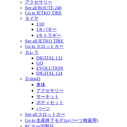
アクセサリー
See all ROUTE 246
Go to JETKO TIRE
タイヤ
1/10
1/8 バギー
1/8 トラギー
See all JETKO TIRE
Go to スロットカー
カレラ
DIGITAL 132
GO
EVOLUTION
DIGITAL 124
Ｄslot43
車体
アクセサリー
サーキット
ボディセット
パーツ
See all スロットカー
Go to 生産終了モデル(パーツ検索用)
RCカー旧製品