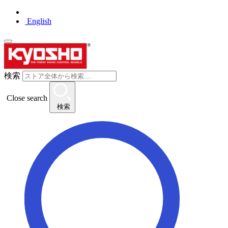
English
検索
Close search
検索