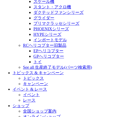
スケール機
スタント・アクロ機
ダクテッドファンシリーズ
グライダー
プリマクラッセシリーズ
PHOENIXシリーズ
HYPEシリーズ
インポートモデル
RCヘリコプター旧製品
EPヘリコプター
GPヘリコプター
トイ
See all 生産終了モデル(パーツ検索用)
トピックス & キャンペーン
トピックス
キャンペーン
イベント & レース
イベント
レース
ショップ
全国ショップ案内
オンラインショップ