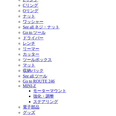
Cリング
Oリング
ナット
ワッシャー
See all ネジ・ナット
Go to ツール
ドライバー
レンチ
リーマー
カッター
ツールボックス
マット
収納バック
See all ツール
Go to ROUTE 246
MINI-Z
モーターマウント
強化・調整
ステアリング
電子部品
グッズ