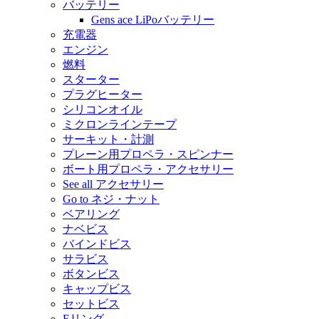
バッテリー
Gens ace LiPoバッテリー
充電器
エンジン
燃料
スターター
プラグヒーター
シリコンオイル
ミクロンラインテープ
サーキット・計測
プレーン用プロペラ・スピンナー
ボート用プロペラ・アクセサリー
See all アクセサリー
Go to ネジ・ナット
ベアリング
ナベビス
バインドビス
サラビス
ボタンビス
キャップビス
セットビス
Eリング