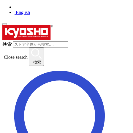
English
検索
Close search
検索