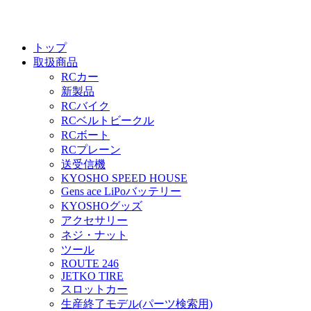
トップ
取扱商品
RCカー
新製品
RCバイク
RCベルトビークル
RCボート
RCプレーン
送受信機
KYOSHO SPEED HOUSE
Gens ace LiPoバッテリー
KYOSHOグッズ
アクセサリー
ネジ・ナット
ツール
ROUTE 246
JETKO TIRE
スロットカー
生産終了モデル(パーツ検索用)