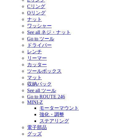
Cリング
Oリング
ナット
ワッシャー
See all ネジ・ナット
Go to ツール
ドライバー
レンチ
リーマー
カッター
ツールボックス
マット
収納バック
See all ツール
Go to ROUTE 246
MINI-Z
モーターマウント
強化・調整
ステアリング
電子部品
グッズ