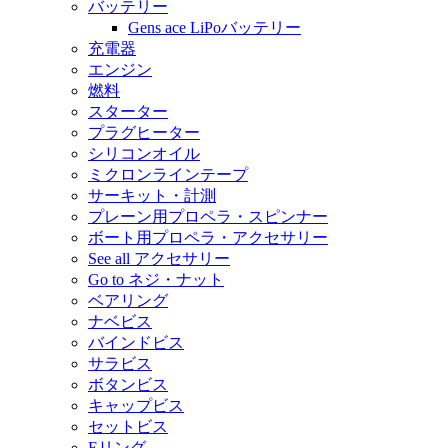
バッテリー
Gens ace LiPoバッテリー
充電器
エンジン
燃料
スターター
プラグヒーター
シリコンオイル
ミクロンラインテープ
サーキット・計測
プレーン用プロペラ・スピンナー
ボート用プロペラ・アクセサリー
See all アクセサリー
Go to ネジ・ナット
ベアリング
ナベビス
バインドビス
サラビス
ボタンビス
キャップビス
セットビス
Eリング