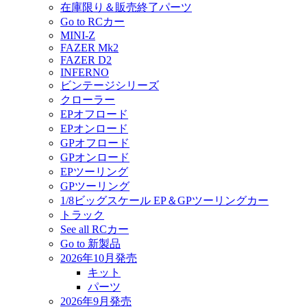
在庫限り＆販売終了パーツ
Go to RCカー
MINI-Z
FAZER Mk2
FAZER D2
INFERNO
ビンテージシリーズ
クローラー
EPオフロード
EPオンロード
GPオフロード
GPオンロード
EPツーリング
GPツーリング
1/8ビッグスケール EP＆GPツーリングカー
トラック
See all RCカー
Go to 新製品
2026年10月発売
キット
パーツ
2026年9月発売