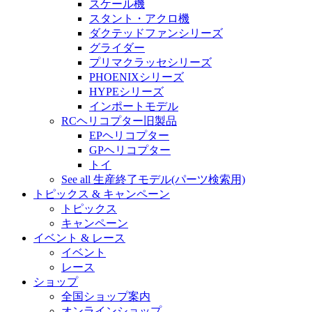
スケール機
スタント・アクロ機
ダクテッドファンシリーズ
グライダー
プリマクラッセシリーズ
PHOENIXシリーズ
HYPEシリーズ
インポートモデル
RCヘリコプター旧製品
EPヘリコプター
GPヘリコプター
トイ
See all 生産終了モデル(パーツ検索用)
トピックス & キャンペーン
トピックス
キャンペーン
イベント & レース
イベント
レース
ショップ
全国ショップ案内
オンラインショップ