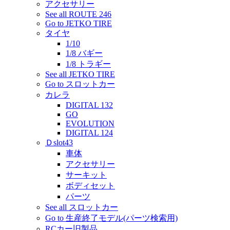
アクセサリー
See all ROUTE 246
Go to JETKO TIRE
タイヤ
1/10
1/8 バギー
1/8 トラギー
See all JETKO TIRE
Go to スロットカー
カレラ
DIGITAL 132
GO
EVOLUTION
DIGITAL 124
Ｄslot43
車体
アクセサリー
サーキット
ボディセット
パーツ
See all スロットカー
Go to 生産終了モデル(パーツ検索用)
RCカー旧製品