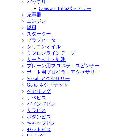
バッテリー
Gens ace LiPoバッテリー
充電器
エンジン
燃料
スターター
プラグヒーター
シリコンオイル
ミクロンラインテープ
サーキット・計測
プレーン用プロペラ・スピンナー
ボート用プロペラ・アクセサリー
See all アクセサリー
Go to ネジ・ナット
ベアリング
ナベビス
バインドビス
サラビス
ボタンビス
キャップビス
セットビス
Eリング