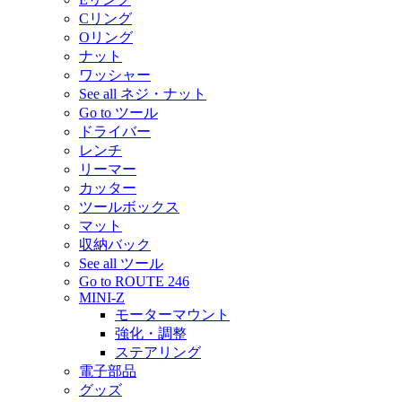
Cリング
Oリング
ナット
ワッシャー
See all ネジ・ナット
Go to ツール
ドライバー
レンチ
リーマー
カッター
ツールボックス
マット
収納バック
See all ツール
Go to ROUTE 246
MINI-Z
モーターマウント
強化・調整
ステアリング
電子部品
グッズ