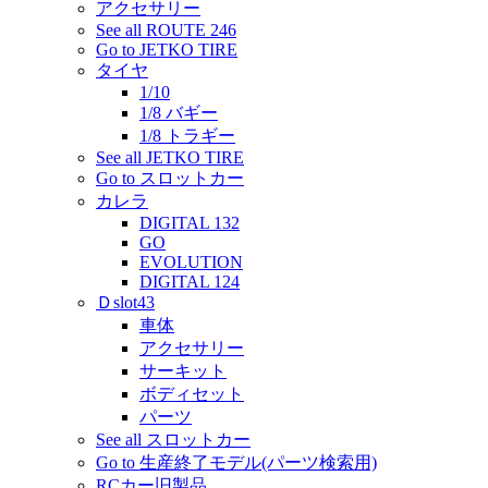
アクセサリー
See all ROUTE 246
Go to JETKO TIRE
タイヤ
1/10
1/8 バギー
1/8 トラギー
See all JETKO TIRE
Go to スロットカー
カレラ
DIGITAL 132
GO
EVOLUTION
DIGITAL 124
Ｄslot43
車体
アクセサリー
サーキット
ボディセット
パーツ
See all スロットカー
Go to 生産終了モデル(パーツ検索用)
RCカー旧製品