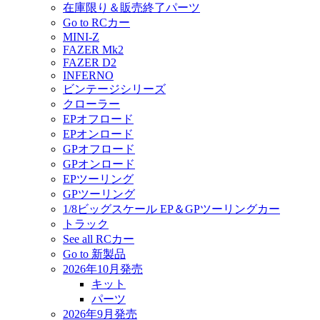
在庫限り＆販売終了パーツ
Go to RCカー
MINI-Z
FAZER Mk2
FAZER D2
INFERNO
ビンテージシリーズ
クローラー
EPオフロード
EPオンロード
GPオフロード
GPオンロード
EPツーリング
GPツーリング
1/8ビッグスケール EP＆GPツーリングカー
トラック
See all RCカー
Go to 新製品
2026年10月発売
キット
パーツ
2026年9月発売