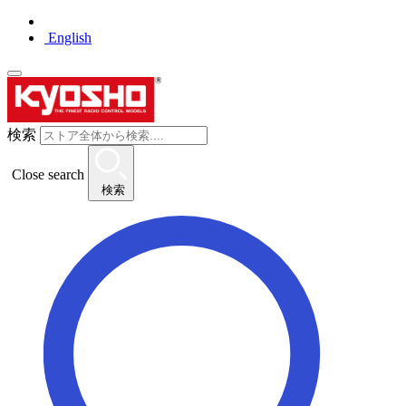
English
検索
Close search
検索