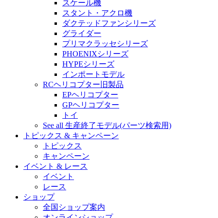
スケール機
スタント・アクロ機
ダクテッドファンシリーズ
グライダー
プリマクラッセシリーズ
PHOENIXシリーズ
HYPEシリーズ
インポートモデル
RCヘリコプター旧製品
EPヘリコプター
GPヘリコプター
トイ
See all 生産終了モデル(パーツ検索用)
トピックス & キャンペーン
トピックス
キャンペーン
イベント & レース
イベント
レース
ショップ
全国ショップ案内
オンラインショップ