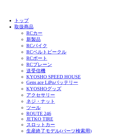
トップ
取扱商品
RCカー
新製品
RCバイク
RCベルトビークル
RCボート
RCプレーン
送受信機
KYOSHO SPEED HOUSE
Gens ace LiPoバッテリー
KYOSHOグッズ
アクセサリー
ネジ・ナット
ツール
ROUTE 246
JETKO TIRE
スロットカー
生産終了モデル(パーツ検索用)