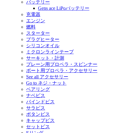
バッテリー
Gens ace LiPoバッテリー
充電器
エンジン
燃料
スターター
プラグヒーター
シリコンオイル
ミクロンラインテープ
サーキット・計測
プレーン用プロペラ・スピンナー
ボート用プロペラ・アクセサリー
See all アクセサリー
Go to ネジ・ナット
ベアリング
ナベビス
バインドビス
サラビス
ボタンビス
キャップビス
セットビス
Eリング