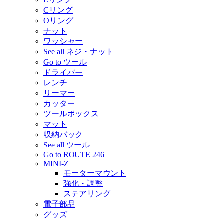
Cリング
Oリング
ナット
ワッシャー
See all ネジ・ナット
Go to ツール
ドライバー
レンチ
リーマー
カッター
ツールボックス
マット
収納バック
See all ツール
Go to ROUTE 246
MINI-Z
モーターマウント
強化・調整
ステアリング
電子部品
グッズ