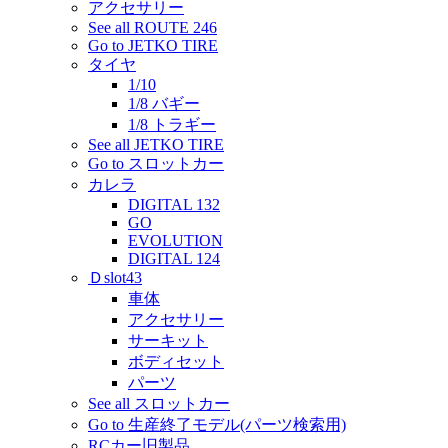
アクセサリー
See all ROUTE 246
Go to JETKO TIRE
タイヤ
1/10
1/8 バギー
1/8 トラギー
See all JETKO TIRE
Go to スロットカー
カレラ
DIGITAL 132
GO
EVOLUTION
DIGITAL 124
Ｄslot43
車体
アクセサリー
サーキット
ボディセット
パーツ
See all スロットカー
Go to 生産終了モデル(パーツ検索用)
RCカー旧製品