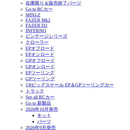
在庫限り＆販売終了パーツ
Go to RCカー
MINI-Z
FAZER Mk2
FAZER D2
INFERNO
ビンテージシリーズ
クローラー
EPオフロード
EPオンロード
GPオフロード
GPオンロード
EPツーリング
GPツーリング
1/8ビッグスケール EP＆GPツーリングカー
トラック
See all RCカー
Go to 新製品
2026年10月発売
キット
パーツ
2026年9月発売