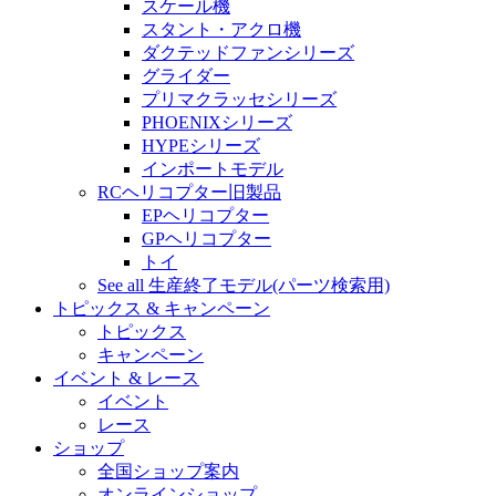
スケール機
スタント・アクロ機
ダクテッドファンシリーズ
グライダー
プリマクラッセシリーズ
PHOENIXシリーズ
HYPEシリーズ
インポートモデル
RCヘリコプター旧製品
EPヘリコプター
GPヘリコプター
トイ
See all 生産終了モデル(パーツ検索用)
トピックス & キャンペーン
トピックス
キャンペーン
イベント & レース
イベント
レース
ショップ
全国ショップ案内
オンラインショップ