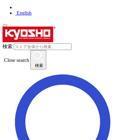
English
検索
Close search
検索