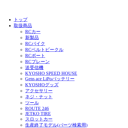
トップ
取扱商品
RCカー
新製品
RCバイク
RCベルトビークル
RCボート
RCプレーン
送受信機
KYOSHO SPEED HOUSE
Gens ace LiPoバッテリー
KYOSHOグッズ
アクセサリー
ネジ・ナット
ツール
ROUTE 246
JETKO TIRE
スロットカー
生産終了モデル(パーツ検索用)