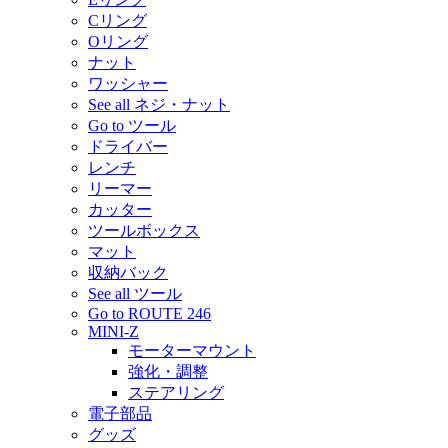
Cリング
Oリング
ナット
ワッシャー
See all ネジ・ナット
Go to ツール
ドライバー
レンチ
リーマー
カッター
ツールボックス
マット
収納バック
See all ツール
Go to ROUTE 246
MINI-Z
モーターマウント
強化・調整
ステアリング
電子部品
グッズ