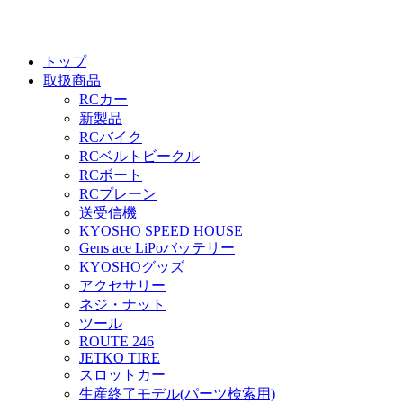
トップ
取扱商品
RCカー
新製品
RCバイク
RCベルトビークル
RCボート
RCプレーン
送受信機
KYOSHO SPEED HOUSE
Gens ace LiPoバッテリー
KYOSHOグッズ
アクセサリー
ネジ・ナット
ツール
ROUTE 246
JETKO TIRE
スロットカー
生産終了モデル(パーツ検索用)