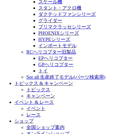
スケール機
スタント・アクロ機
ダクテッドファンシリーズ
グライダー
プリマクラッセシリーズ
PHOENIXシリーズ
HYPEシリーズ
インポートモデル
RCヘリコプター旧製品
EPヘリコプター
GPヘリコプター
トイ
See all 生産終了モデル(パーツ検索用)
トピックス & キャンペーン
トピックス
キャンペーン
イベント & レース
イベント
レース
ショップ
全国ショップ案内
オンラインショップ