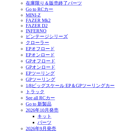
在庫限り＆販売終了パーツ
Go to RCカー
MINI-Z
FAZER Mk2
FAZER D2
INFERNO
ビンテージシリーズ
クローラー
EPオフロード
EPオンロード
GPオフロード
GPオンロード
EPツーリング
GPツーリング
1/8ビッグスケール EP＆GPツーリングカー
トラック
See all RCカー
Go to 新製品
2026年10月発売
キット
パーツ
2026年9月発売