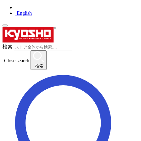
English
検索
Close search
検索