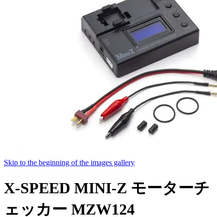
Skip to the beginning of the images gallery
X-SPEED MINI-Z モーターチ
ェッカー MZW124