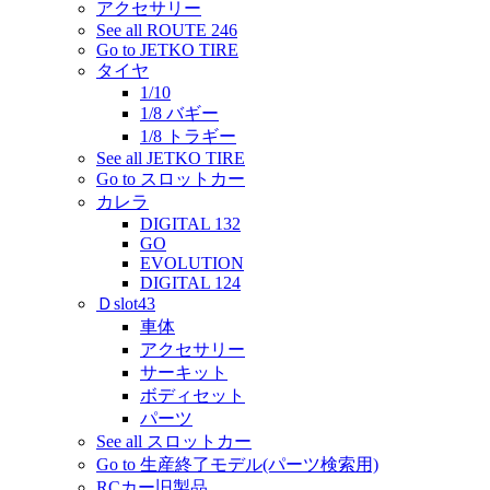
アクセサリー
See all ROUTE 246
Go to JETKO TIRE
タイヤ
1/10
1/8 バギー
1/8 トラギー
See all JETKO TIRE
Go to スロットカー
カレラ
DIGITAL 132
GO
EVOLUTION
DIGITAL 124
Ｄslot43
車体
アクセサリー
サーキット
ボディセット
パーツ
See all スロットカー
Go to 生産終了モデル(パーツ検索用)
RCカー旧製品