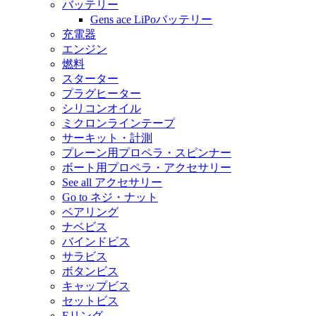
バッテリー
Gens ace LiPoバッテリー
充電器
エンジン
燃料
スターター
プラグヒーター
シリコンオイル
ミクロンラインテープ
サーキット・計測
プレーン用プロペラ・スピンナー
ボート用プロペラ・アクセサリー
See all アクセサリー
Go to ネジ・ナット
ベアリング
ナベビス
バインドビス
サラビス
ボタンビス
キャップビス
セットビス
Eリング