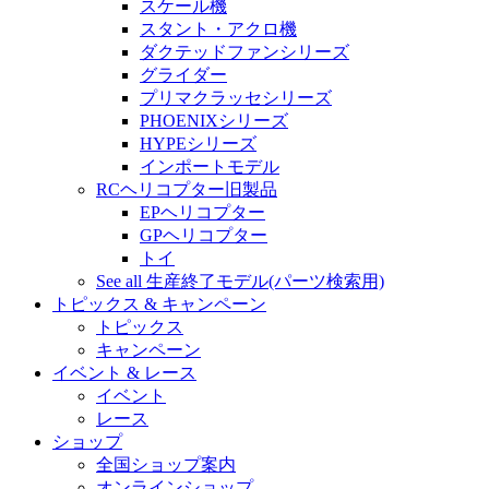
スケール機
スタント・アクロ機
ダクテッドファンシリーズ
グライダー
プリマクラッセシリーズ
PHOENIXシリーズ
HYPEシリーズ
インポートモデル
RCヘリコプター旧製品
EPヘリコプター
GPヘリコプター
トイ
See all 生産終了モデル(パーツ検索用)
トピックス & キャンペーン
トピックス
キャンペーン
イベント & レース
イベント
レース
ショップ
全国ショップ案内
オンラインショップ