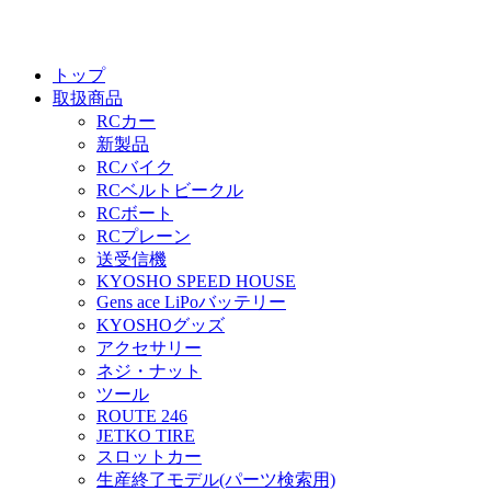
トップ
取扱商品
RCカー
新製品
RCバイク
RCベルトビークル
RCボート
RCプレーン
送受信機
KYOSHO SPEED HOUSE
Gens ace LiPoバッテリー
KYOSHOグッズ
アクセサリー
ネジ・ナット
ツール
ROUTE 246
JETKO TIRE
スロットカー
生産終了モデル(パーツ検索用)