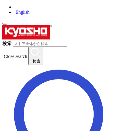
English
検索
Close search
検索