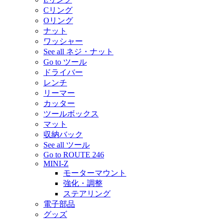
Cリング
Oリング
ナット
ワッシャー
See all ネジ・ナット
Go to ツール
ドライバー
レンチ
リーマー
カッター
ツールボックス
マット
収納バック
See all ツール
Go to ROUTE 246
MINI-Z
モーターマウント
強化・調整
ステアリング
電子部品
グッズ