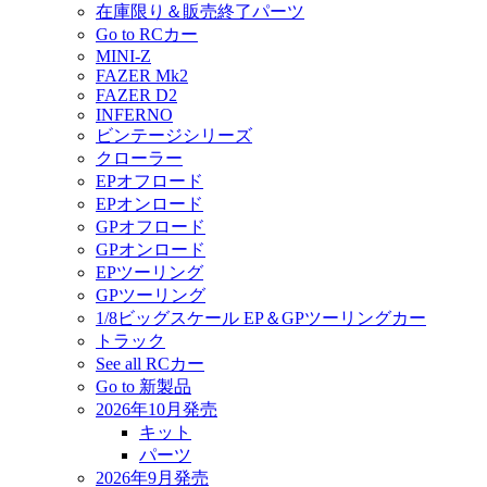
在庫限り＆販売終了パーツ
Go to RCカー
MINI-Z
FAZER Mk2
FAZER D2
INFERNO
ビンテージシリーズ
クローラー
EPオフロード
EPオンロード
GPオフロード
GPオンロード
EPツーリング
GPツーリング
1/8ビッグスケール EP＆GPツーリングカー
トラック
See all RCカー
Go to 新製品
2026年10月発売
キット
パーツ
2026年9月発売