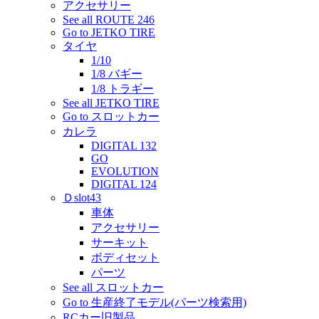
アクセサリー
See all ROUTE 246
Go to JETKO TIRE
タイヤ
1/10
1/8 バギー
1/8 トラギー
See all JETKO TIRE
Go to スロットカー
カレラ
DIGITAL 132
GO
EVOLUTION
DIGITAL 124
Ｄslot43
車体
アクセサリー
サーキット
ボディセット
パーツ
See all スロットカー
Go to 生産終了モデル(パーツ検索用)
RCカー旧製品