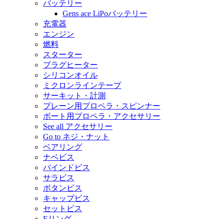
バッテリー
Gens ace LiPoバッテリー
充電器
エンジン
燃料
スターター
プラグヒーター
シリコンオイル
ミクロンラインテープ
サーキット・計測
プレーン用プロペラ・スピンナー
ボート用プロペラ・アクセサリー
See all アクセサリー
Go to ネジ・ナット
ベアリング
ナベビス
バインドビス
サラビス
ボタンビス
キャップビス
セットビス
Eリング