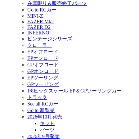
在庫限り＆販売終了パーツ
Go to RCカー
MINI-Z
FAZER Mk2
FAZER D2
INFERNO
ビンテージシリーズ
クローラー
EPオフロード
EPオンロード
GPオフロード
GPオンロード
EPツーリング
GPツーリング
1/8ビッグスケール EP＆GPツーリングカー
トラック
See all RCカー
Go to 新製品
2026年10月発売
キット
パーツ
2026年9月発売