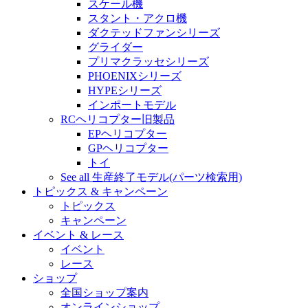
スケール機
スタント・アクロ機
ダクテッドファンシリーズ
グライダー
プリマクラッセシリーズ
PHOENIXシリーズ
HYPEシリーズ
インポートモデル
RCヘリコプター旧製品
EPヘリコプター
GPヘリコプター
トイ
See all 生産終了モデル(パーツ検索用)
トピックス & キャンペーン
トピックス
キャンペーン
イベント & レース
イベント
レース
ショップ
全国ショップ案内
オンラインショップ