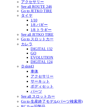
アクセサリー
See all ROUTE 246
Go to JETKO TIRE
タイヤ
1/10
1/8 バギー
1/8 トラギー
See all JETKO TIRE
Go to スロットカー
カレラ
DIGITAL 132
GO
EVOLUTION
DIGITAL 124
Ｄslot43
車体
アクセサリー
サーキット
ボディセット
パーツ
See all スロットカー
Go to 生産終了モデル(パーツ検索用)
RCカー旧製品