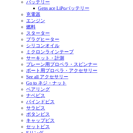
バッテリー
Gens ace LiPoバッテリー
充電器
エンジン
燃料
スターター
プラグヒーター
シリコンオイル
ミクロンラインテープ
サーキット・計測
プレーン用プロペラ・スピンナー
ボート用プロペラ・アクセサリー
See all アクセサリー
Go to ネジ・ナット
ベアリング
ナベビス
バインドビス
サラビス
ボタンビス
キャップビス
セットビス
Eリング