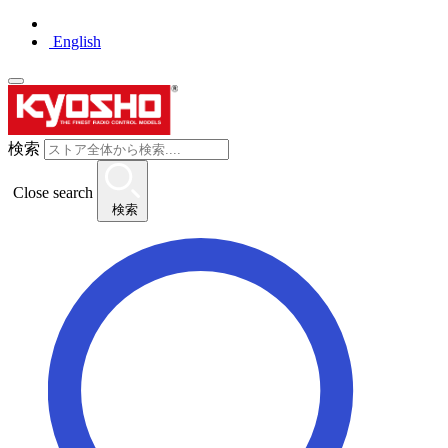
English
検索
Close search
検索