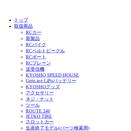
トップ
取扱商品
RCカー
新製品
RCバイク
RCベルトビークル
RCボート
RCプレーン
送受信機
KYOSHO SPEED HOUSE
Gens ace LiPoバッテリー
KYOSHOグッズ
アクセサリー
ネジ・ナット
ツール
ROUTE 246
JETKO TIRE
スロットカー
生産終了モデル(パーツ検索用)