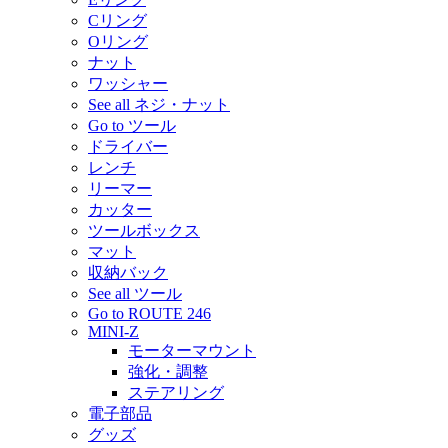
Cリング
Oリング
ナット
ワッシャー
See all ネジ・ナット
Go to ツール
ドライバー
レンチ
リーマー
カッター
ツールボックス
マット
収納バック
See all ツール
Go to ROUTE 246
MINI-Z
モーターマウント
強化・調整
ステアリング
電子部品
グッズ