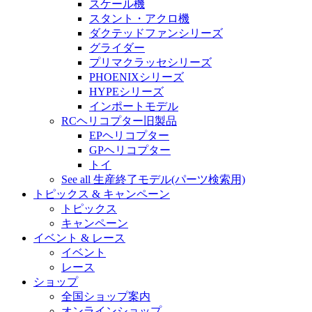
スケール機
スタント・アクロ機
ダクテッドファンシリーズ
グライダー
プリマクラッセシリーズ
PHOENIXシリーズ
HYPEシリーズ
インポートモデル
RCヘリコプター旧製品
EPヘリコプター
GPヘリコプター
トイ
See all 生産終了モデル(パーツ検索用)
トピックス & キャンペーン
トピックス
キャンペーン
イベント & レース
イベント
レース
ショップ
全国ショップ案内
オンラインショップ