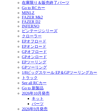
在庫限り＆販売終了パーツ
Go to RCカー
MINI-Z
FAZER Mk2
FAZER D2
INFERNO
ビンテージシリーズ
クローラー
EPオフロード
EPオンロード
GPオフロード
GPオンロード
EPツーリング
GPツーリング
1/8ビッグスケール EP＆GPツーリングカー
トラック
See all RCカー
Go to 新製品
2026年10月発売
キット
パーツ
2026年9月発売