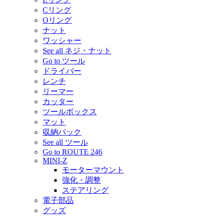
Cリング
Oリング
ナット
ワッシャー
See all ネジ・ナット
Go to ツール
ドライバー
レンチ
リーマー
カッター
ツールボックス
マット
収納バック
See all ツール
Go to ROUTE 246
MINI-Z
モーターマウント
強化・調整
ステアリング
電子部品
グッズ