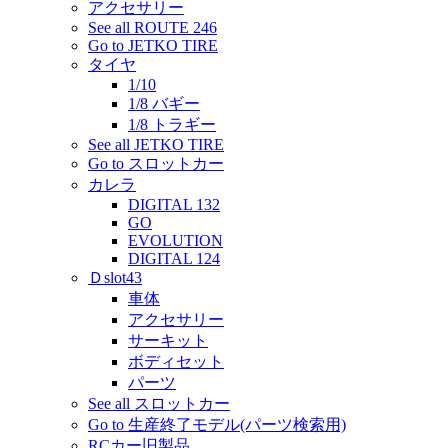
アクセサリー
See all ROUTE 246
Go to JETKO TIRE
タイヤ
1/10
1/8 バギー
1/8 トラギー
See all JETKO TIRE
Go to スロットカー
カレラ
DIGITAL 132
GO
EVOLUTION
DIGITAL 124
Ｄslot43
車体
アクセサリー
サーキット
ボディセット
パーツ
See all スロットカー
Go to 生産終了モデル(パーツ検索用)
RCカー旧製品