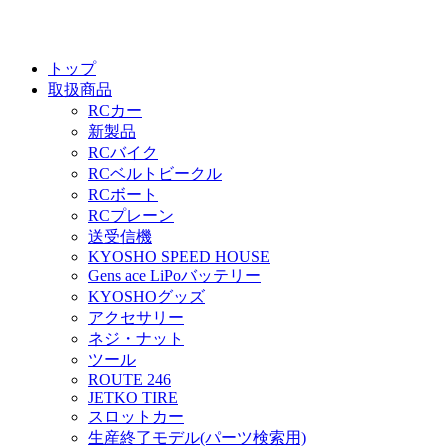
トップ
取扱商品
RCカー
新製品
RCバイク
RCベルトビークル
RCボート
RCプレーン
送受信機
KYOSHO SPEED HOUSE
Gens ace LiPoバッテリー
KYOSHOグッズ
アクセサリー
ネジ・ナット
ツール
ROUTE 246
JETKO TIRE
スロットカー
生産終了モデル(パーツ検索用)