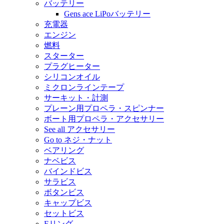
バッテリー
Gens ace LiPoバッテリー
充電器
エンジン
燃料
スターター
プラグヒーター
シリコンオイル
ミクロンラインテープ
サーキット・計測
プレーン用プロペラ・スピンナー
ボート用プロペラ・アクセサリー
See all アクセサリー
Go to ネジ・ナット
ベアリング
ナベビス
バインドビス
サラビス
ボタンビス
キャップビス
セットビス
Eリング