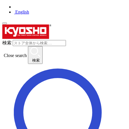
English
検索
Close search
検索