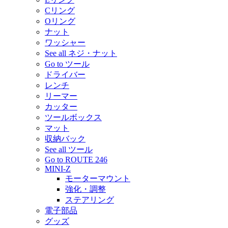
Cリング
Oリング
ナット
ワッシャー
See all ネジ・ナット
Go to ツール
ドライバー
レンチ
リーマー
カッター
ツールボックス
マット
収納バック
See all ツール
Go to ROUTE 246
MINI-Z
モーターマウント
強化・調整
ステアリング
電子部品
グッズ