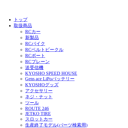
トップ
取扱商品
RCカー
新製品
RCバイク
RCベルトビークル
RCボート
RCプレーン
送受信機
KYOSHO SPEED HOUSE
Gens ace LiPoバッテリー
KYOSHOグッズ
アクセサリー
ネジ・ナット
ツール
ROUTE 246
JETKO TIRE
スロットカー
生産終了モデル(パーツ検索用)