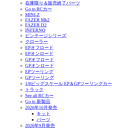
在庫限り＆販売終了パーツ
Go to RCカー
MINI-Z
FAZER Mk2
FAZER D2
INFERNO
ビンテージシリーズ
クローラー
EPオフロード
EPオンロード
GPオフロード
GPオンロード
EPツーリング
GPツーリング
1/8ビッグスケール EP＆GPツーリングカー
トラック
See all RCカー
Go to 新製品
2026年10月発売
キット
パーツ
2026年9月発売