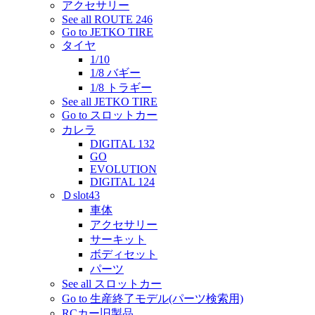
アクセサリー
See all ROUTE 246
Go to JETKO TIRE
タイヤ
1/10
1/8 バギー
1/8 トラギー
See all JETKO TIRE
Go to スロットカー
カレラ
DIGITAL 132
GO
EVOLUTION
DIGITAL 124
Ｄslot43
車体
アクセサリー
サーキット
ボディセット
パーツ
See all スロットカー
Go to 生産終了モデル(パーツ検索用)
RCカー旧製品