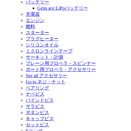
バッテリー
Gens ace LiPoバッテリー
充電器
エンジン
燃料
スターター
プラグヒーター
シリコンオイル
ミクロンラインテープ
サーキット・計測
プレーン用プロペラ・スピンナー
ボート用プロペラ・アクセサリー
See all アクセサリー
Go to ネジ・ナット
ベアリング
ナベビス
バインドビス
サラビス
ボタンビス
キャップビス
セットビス
Eリング