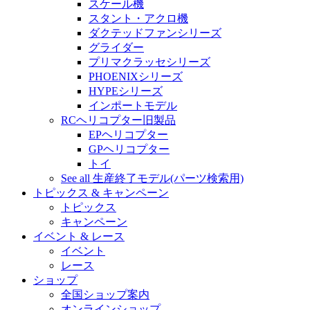
スケール機
スタント・アクロ機
ダクテッドファンシリーズ
グライダー
プリマクラッセシリーズ
PHOENIXシリーズ
HYPEシリーズ
インポートモデル
RCヘリコプター旧製品
EPヘリコプター
GPヘリコプター
トイ
See all 生産終了モデル(パーツ検索用)
トピックス & キャンペーン
トピックス
キャンペーン
イベント & レース
イベント
レース
ショップ
全国ショップ案内
オンラインショップ