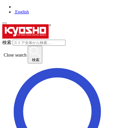
English
検索
Close search
検索