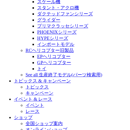
スケール機
スタント・アクロ機
ダクテッドファンシリーズ
グライダー
プリマクラッセシリーズ
PHOENIXシリーズ
HYPEシリーズ
インポートモデル
RCヘリコプター旧製品
EPヘリコプター
GPヘリコプター
トイ
See all 生産終了モデル(パーツ検索用)
トピックス & キャンペーン
トピックス
キャンペーン
イベント & レース
イベント
レース
ショップ
全国ショップ案内
オンラインショップ