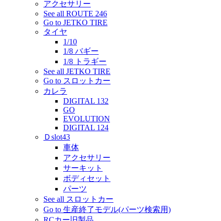
アクセサリー
See all ROUTE 246
Go to JETKO TIRE
タイヤ
1/10
1/8 バギー
1/8 トラギー
See all JETKO TIRE
Go to スロットカー
カレラ
DIGITAL 132
GO
EVOLUTION
DIGITAL 124
Ｄslot43
車体
アクセサリー
サーキット
ボディセット
パーツ
See all スロットカー
Go to 生産終了モデル(パーツ検索用)
RCカー旧製品