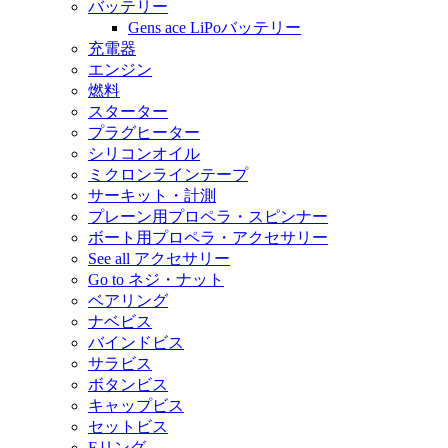
バッテリー
Gens ace LiPoバッテリー
充電器
エンジン
燃料
スターター
プラグヒーター
シリコンオイル
ミクロンラインテープ
サーキット・計測
プレーン用プロペラ・スピンナー
ボート用プロペラ・アクセサリー
See all アクセサリー
Go to ネジ・ナット
ベアリング
ナベビス
バインドビス
サラビス
ボタンビス
キャップビス
セットビス
Eリング