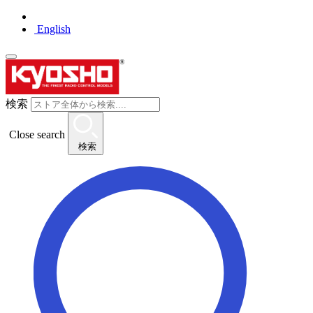
English
検索
Close search
検索