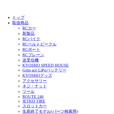
トップ
取扱商品
RCカー
新製品
RCバイク
RCベルトビークル
RCボート
RCプレーン
送受信機
KYOSHO SPEED HOUSE
Gens ace LiPoバッテリー
KYOSHOグッズ
アクセサリー
ネジ・ナット
ツール
ROUTE 246
JETKO TIRE
スロットカー
生産終了モデル(パーツ検索用)