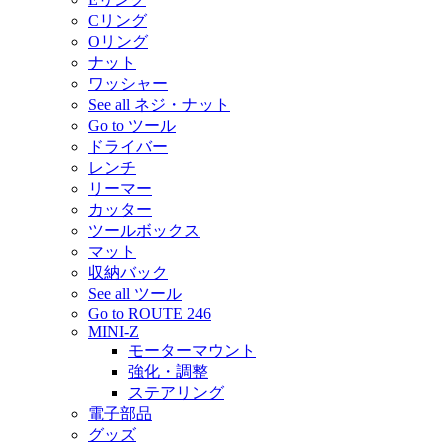
Cリング
Oリング
ナット
ワッシャー
See all ネジ・ナット
Go to ツール
ドライバー
レンチ
リーマー
カッター
ツールボックス
マット
収納バック
See all ツール
Go to ROUTE 246
MINI-Z
モーターマウント
強化・調整
ステアリング
電子部品
グッズ