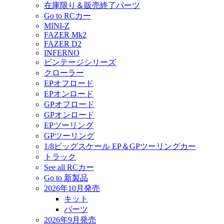
在庫限り＆販売終了パーツ
Go to RCカー
MINI-Z
FAZER Mk2
FAZER D2
INFERNO
ビンテージシリーズ
クローラー
EPオフロード
EPオンロード
GPオフロード
GPオンロード
EPツーリング
GPツーリング
1/8ビッグスケール EP＆GPツーリングカー
トラック
See all RCカー
Go to 新製品
2026年10月発売
キット
パーツ
2026年9月発売