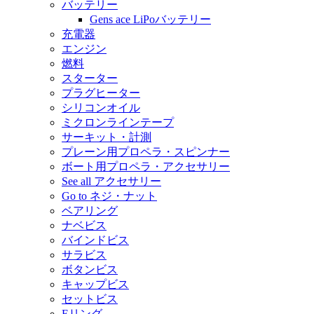
バッテリー
Gens ace LiPoバッテリー
充電器
エンジン
燃料
スターター
プラグヒーター
シリコンオイル
ミクロンラインテープ
サーキット・計測
プレーン用プロペラ・スピンナー
ボート用プロペラ・アクセサリー
See all アクセサリー
Go to ネジ・ナット
ベアリング
ナベビス
バインドビス
サラビス
ボタンビス
キャップビス
セットビス
Eリング