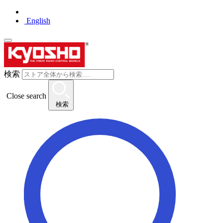
English
検索
Close search
検索