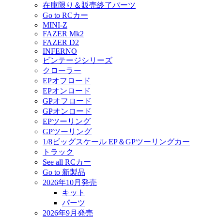
在庫限り＆販売終了パーツ
Go to RCカー
MINI-Z
FAZER Mk2
FAZER D2
INFERNO
ビンテージシリーズ
クローラー
EPオフロード
EPオンロード
GPオフロード
GPオンロード
EPツーリング
GPツーリング
1/8ビッグスケール EP＆GPツーリングカー
トラック
See all RCカー
Go to 新製品
2026年10月発売
キット
パーツ
2026年9月発売