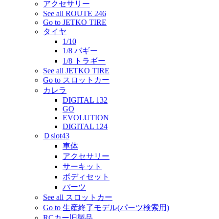
アクセサリー
See all ROUTE 246
Go to JETKO TIRE
タイヤ
1/10
1/8 バギー
1/8 トラギー
See all JETKO TIRE
Go to スロットカー
カレラ
DIGITAL 132
GO
EVOLUTION
DIGITAL 124
Ｄslot43
車体
アクセサリー
サーキット
ボディセット
パーツ
See all スロットカー
Go to 生産終了モデル(パーツ検索用)
RCカー旧製品