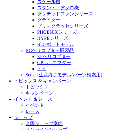
スケール機
スタント・アクロ機
ダクテッドファンシリーズ
グライダー
プリマクラッセシリーズ
PHOENIXシリーズ
HYPEシリーズ
インポートモデル
RCヘリコプター旧製品
EPヘリコプター
GPヘリコプター
トイ
See all 生産終了モデル(パーツ検索用)
トピックス & キャンペーン
トピックス
キャンペーン
イベント & レース
イベント
レース
ショップ
全国ショップ案内
オンラインショップ