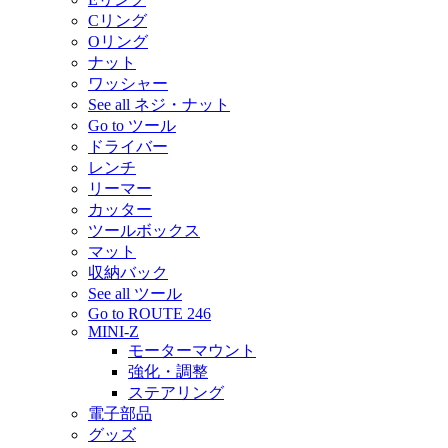
Cリング
Oリング
ナット
ワッシャー
See all ネジ・ナット
Go to ツール
ドライバー
レンチ
リーマー
カッター
ツールボックス
マット
収納バック
See all ツール
Go to ROUTE 246
MINI-Z
モーターマウント
強化・調整
ステアリング
電子部品
グッズ