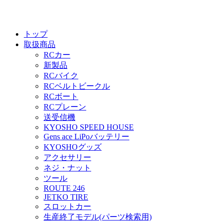
トップ
取扱商品
RCカー
新製品
RCバイク
RCベルトビークル
RCボート
RCプレーン
送受信機
KYOSHO SPEED HOUSE
Gens ace LiPoバッテリー
KYOSHOグッズ
アクセサリー
ネジ・ナット
ツール
ROUTE 246
JETKO TIRE
スロットカー
生産終了モデル(パーツ検索用)