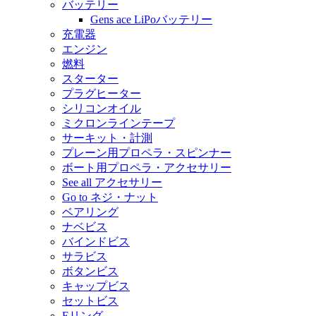
バッテリー
Gens ace LiPoバッテリー
充電器
エンジン
燃料
スターター
プラグヒーター
シリコンオイル
ミクロンラインテープ
サーキット・計測
プレーン用プロペラ・スピンナー
ボート用プロペラ・アクセサリー
See all アクセサリー
Go to ネジ・ナット
ベアリング
ナベビス
バインドビス
サラビス
ボタンビス
キャップビス
セットビス
Eリング