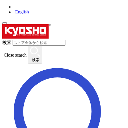
English
検索
Close search
検索