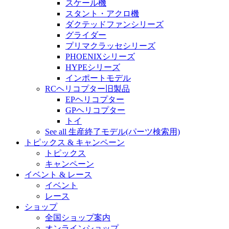
スケール機
スタント・アクロ機
ダクテッドファンシリーズ
グライダー
プリマクラッセシリーズ
PHOENIXシリーズ
HYPEシリーズ
インポートモデル
RCヘリコプター旧製品
EPヘリコプター
GPヘリコプター
トイ
See all 生産終了モデル(パーツ検索用)
トピックス & キャンペーン
トピックス
キャンペーン
イベント & レース
イベント
レース
ショップ
全国ショップ案内
オンラインショップ