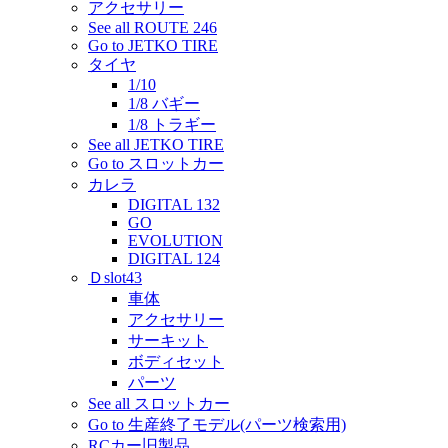
アクセサリー
See all ROUTE 246
Go to JETKO TIRE
タイヤ
1/10
1/8 バギー
1/8 トラギー
See all JETKO TIRE
Go to スロットカー
カレラ
DIGITAL 132
GO
EVOLUTION
DIGITAL 124
Ｄslot43
車体
アクセサリー
サーキット
ボディセット
パーツ
See all スロットカー
Go to 生産終了モデル(パーツ検索用)
RCカー旧製品