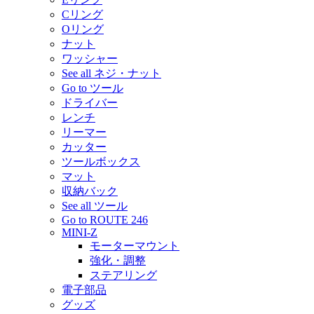
Cリング
Oリング
ナット
ワッシャー
See all ネジ・ナット
Go to ツール
ドライバー
レンチ
リーマー
カッター
ツールボックス
マット
収納バック
See all ツール
Go to ROUTE 246
MINI-Z
モーターマウント
強化・調整
ステアリング
電子部品
グッズ