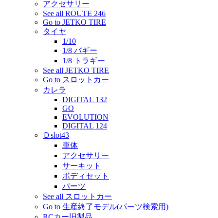
アクセサリー
See all ROUTE 246
Go to JETKO TIRE
タイヤ
1/10
1/8 バギー
1/8 トラギー
See all JETKO TIRE
Go to スロットカー
カレラ
DIGITAL 132
GO
EVOLUTION
DIGITAL 124
Ｄslot43
車体
アクセサリー
サーキット
ボディセット
パーツ
See all スロットカー
Go to 生産終了モデル(パーツ検索用)
RCカー旧製品