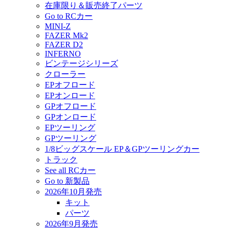
在庫限り＆販売終了パーツ
Go to RCカー
MINI-Z
FAZER Mk2
FAZER D2
INFERNO
ビンテージシリーズ
クローラー
EPオフロード
EPオンロード
GPオフロード
GPオンロード
EPツーリング
GPツーリング
1/8ビッグスケール EP＆GPツーリングカー
トラック
See all RCカー
Go to 新製品
2026年10月発売
キット
パーツ
2026年9月発売