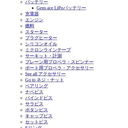
バッテリー
Gens ace LiPoバッテリー
充電器
エンジン
燃料
スターター
プラグヒーター
シリコンオイル
ミクロンラインテープ
サーキット・計測
プレーン用プロペラ・スピンナー
ボート用プロペラ・アクセサリー
See all アクセサリー
Go to ネジ・ナット
ベアリング
ナベビス
バインドビス
サラビス
ボタンビス
キャップビス
セットビス
Eリング