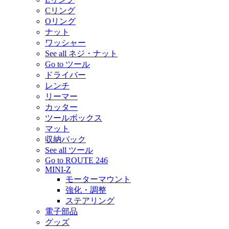
Cリング
Oリング
ナット
ワッシャー
See all ネジ・ナット
Go to ツール
ドライバー
レンチ
リーマー
カッター
ツールボックス
マット
収納バック
See all ツール
Go to ROUTE 246
MINI-Z
モーターマウント
強化・調整
ステアリング
電子部品
グッズ