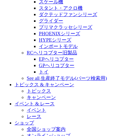
スケール機
スタント・アクロ機
ダクテッドファンシリーズ
グライダー
プリマクラッセシリーズ
PHOENIXシリーズ
HYPEシリーズ
インポートモデル
RCヘリコプター旧製品
EPヘリコプター
GPヘリコプター
トイ
See all 生産終了モデル(パーツ検索用)
トピックス & キャンペーン
トピックス
キャンペーン
イベント & レース
イベント
レース
ショップ
全国ショップ案内
オンラインショップ