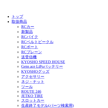
トップ
取扱商品
RCカー
新製品
RCバイク
RCベルトビークル
RCボート
RCプレーン
送受信機
KYOSHO SPEED HOUSE
Gens ace LiPoバッテリー
KYOSHOグッズ
アクセサリー
ネジ・ナット
ツール
ROUTE 246
JETKO TIRE
スロットカー
生産終了モデル(パーツ検索用)