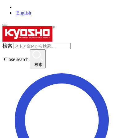
English
検索
Close search
検索