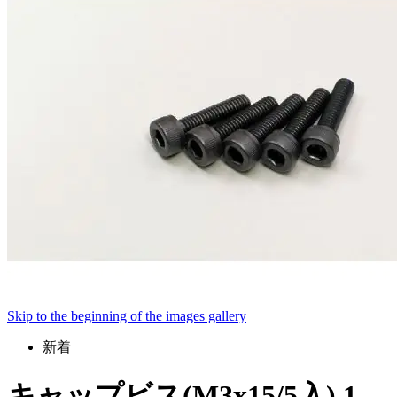
Skip to the beginning of the images gallery
新着
キャップビス(M3x15/5入) 1-