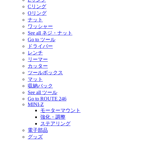
Cリング
Oリング
ナット
ワッシャー
See all ネジ・ナット
Go to ツール
ドライバー
レンチ
リーマー
カッター
ツールボックス
マット
収納バック
See all ツール
Go to ROUTE 246
MINI-Z
モーターマウント
強化・調整
ステアリング
電子部品
グッズ