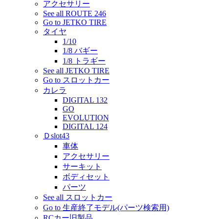
アクセサリー
See all ROUTE 246
Go to JETKO TIRE
タイヤ
1/10
1/8 バギー
1/8 トラギー
See all JETKO TIRE
Go to スロットカー
カレラ
DIGITAL 132
GO
EVOLUTION
DIGITAL 124
Ｄslot43
車体
アクセサリー
サーキット
ボディセット
パーツ
See all スロットカー
Go to 生産終了モデル(パーツ検索用)
RCカー旧製品