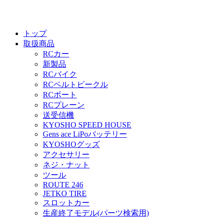
トップ
取扱商品
RCカー
新製品
RCバイク
RCベルトビークル
RCボート
RCプレーン
送受信機
KYOSHO SPEED HOUSE
Gens ace LiPoバッテリー
KYOSHOグッズ
アクセサリー
ネジ・ナット
ツール
ROUTE 246
JETKO TIRE
スロットカー
生産終了モデル(パーツ検索用)