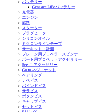
バッテリー
Gens ace LiPoバッテリー
充電器
エンジン
燃料
スターター
プラグヒーター
シリコンオイル
ミクロンラインテープ
サーキット・計測
プレーン用プロペラ・スピンナー
ボート用プロペラ・アクセサリー
See all アクセサリー
Go to ネジ・ナット
ベアリング
ナベビス
バインドビス
サラビス
ボタンビス
キャップビス
セットビス
Eリング