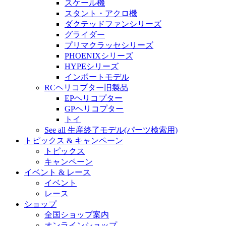
スケール機
スタント・アクロ機
ダクテッドファンシリーズ
グライダー
プリマクラッセシリーズ
PHOENIXシリーズ
HYPEシリーズ
インポートモデル
RCヘリコプター旧製品
EPヘリコプター
GPヘリコプター
トイ
See all 生産終了モデル(パーツ検索用)
トピックス & キャンペーン
トピックス
キャンペーン
イベント & レース
イベント
レース
ショップ
全国ショップ案内
オンラインショップ