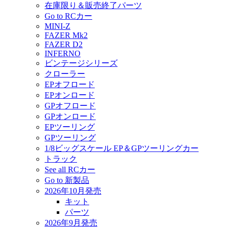
在庫限り＆販売終了パーツ
Go to RCカー
MINI-Z
FAZER Mk2
FAZER D2
INFERNO
ビンテージシリーズ
クローラー
EPオフロード
EPオンロード
GPオフロード
GPオンロード
EPツーリング
GPツーリング
1/8ビッグスケール EP＆GPツーリングカー
トラック
See all RCカー
Go to 新製品
2026年10月発売
キット
パーツ
2026年9月発売