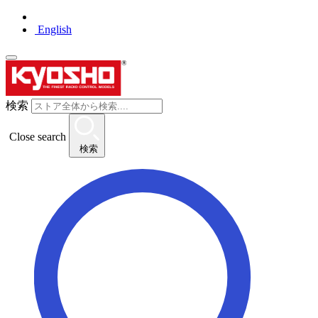
English
検索
Close search
検索