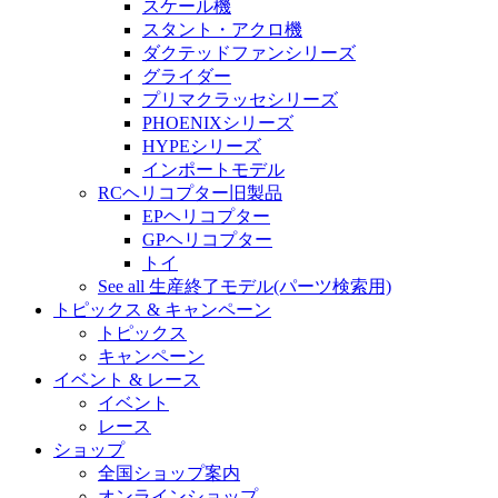
スケール機
スタント・アクロ機
ダクテッドファンシリーズ
グライダー
プリマクラッセシリーズ
PHOENIXシリーズ
HYPEシリーズ
インポートモデル
RCヘリコプター旧製品
EPヘリコプター
GPヘリコプター
トイ
See all 生産終了モデル(パーツ検索用)
トピックス & キャンペーン
トピックス
キャンペーン
イベント & レース
イベント
レース
ショップ
全国ショップ案内
オンラインショップ