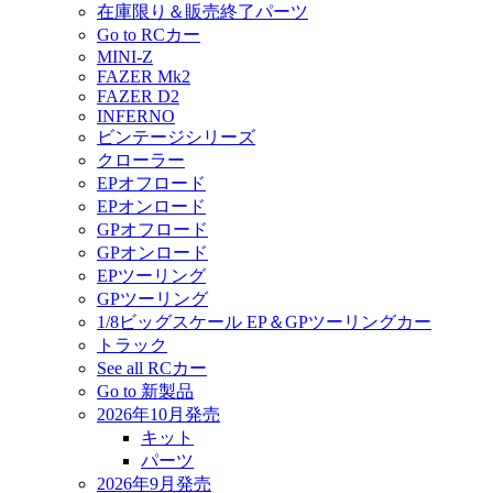
在庫限り＆販売終了パーツ
Go to RCカー
MINI-Z
FAZER Mk2
FAZER D2
INFERNO
ビンテージシリーズ
クローラー
EPオフロード
EPオンロード
GPオフロード
GPオンロード
EPツーリング
GPツーリング
1/8ビッグスケール EP＆GPツーリングカー
トラック
See all RCカー
Go to 新製品
2026年10月発売
キット
パーツ
2026年9月発売