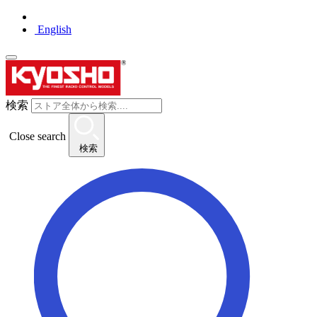
English
検索
Close search
検索