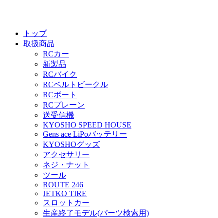
トップ
取扱商品
RCカー
新製品
RCバイク
RCベルトビークル
RCボート
RCプレーン
送受信機
KYOSHO SPEED HOUSE
Gens ace LiPoバッテリー
KYOSHOグッズ
アクセサリー
ネジ・ナット
ツール
ROUTE 246
JETKO TIRE
スロットカー
生産終了モデル(パーツ検索用)