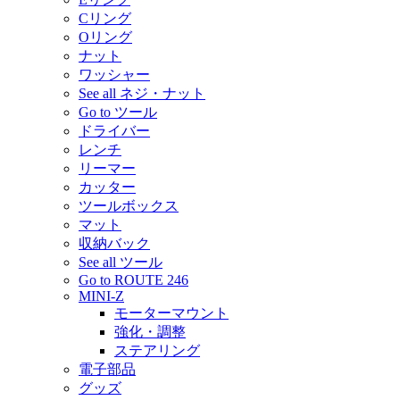
Cリング
Oリング
ナット
ワッシャー
See all ネジ・ナット
Go to ツール
ドライバー
レンチ
リーマー
カッター
ツールボックス
マット
収納バック
See all ツール
Go to ROUTE 246
MINI-Z
モーターマウント
強化・調整
ステアリング
電子部品
グッズ