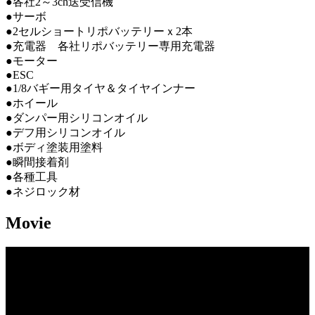
●各社2～3ch送受信機
●サーボ
●2セルショートリポバッテリーｘ2本
●充電器 各社リポバッテリー専用充電器
●モーター
●ESC
●1/8バギー用タイヤ＆タイヤインナー
●ホイール
●ダンパー用シリコンオイル
●デフ用シリコンオイル
●ボディ塗装用塗料
●瞬間接着剤
●各種工具
●ネジロック材
Movie