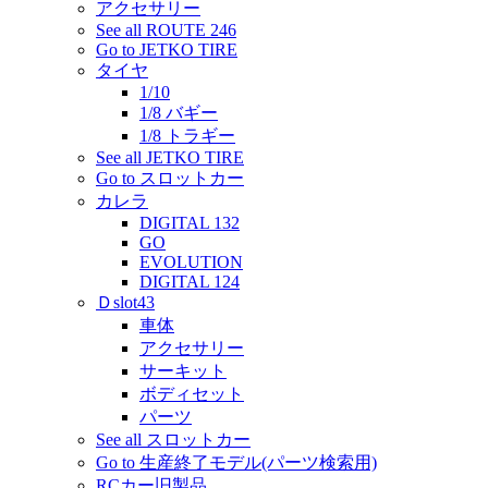
アクセサリー
See all ROUTE 246
Go to JETKO TIRE
タイヤ
1/10
1/8 バギー
1/8 トラギー
See all JETKO TIRE
Go to スロットカー
カレラ
DIGITAL 132
GO
EVOLUTION
DIGITAL 124
Ｄslot43
車体
アクセサリー
サーキット
ボディセット
パーツ
See all スロットカー
Go to 生産終了モデル(パーツ検索用)
RCカー旧製品