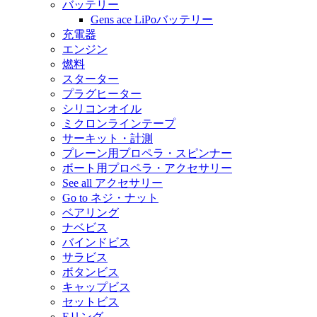
バッテリー
Gens ace LiPoバッテリー
充電器
エンジン
燃料
スターター
プラグヒーター
シリコンオイル
ミクロンラインテープ
サーキット・計測
プレーン用プロペラ・スピンナー
ボート用プロペラ・アクセサリー
See all アクセサリー
Go to ネジ・ナット
ベアリング
ナベビス
バインドビス
サラビス
ボタンビス
キャップビス
セットビス
Eリング