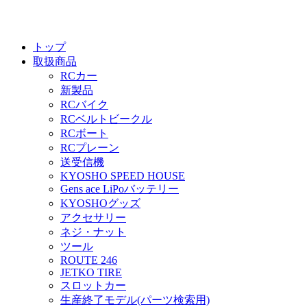
トップ
取扱商品
RCカー
新製品
RCバイク
RCベルトビークル
RCボート
RCプレーン
送受信機
KYOSHO SPEED HOUSE
Gens ace LiPoバッテリー
KYOSHOグッズ
アクセサリー
ネジ・ナット
ツール
ROUTE 246
JETKO TIRE
スロットカー
生産終了モデル(パーツ検索用)