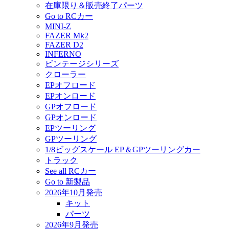
在庫限り＆販売終了パーツ
Go to RCカー
MINI-Z
FAZER Mk2
FAZER D2
INFERNO
ビンテージシリーズ
クローラー
EPオフロード
EPオンロード
GPオフロード
GPオンロード
EPツーリング
GPツーリング
1/8ビッグスケール EP＆GPツーリングカー
トラック
See all RCカー
Go to 新製品
2026年10月発売
キット
パーツ
2026年9月発売