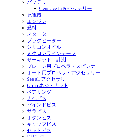
バッテリー
Gens ace LiPoバッテリー
充電器
エンジン
燃料
スターター
プラグヒーター
シリコンオイル
ミクロンラインテープ
サーキット・計測
プレーン用プロペラ・スピンナー
ボート用プロペラ・アクセサリー
See all アクセサリー
Go to ネジ・ナット
ベアリング
ナベビス
バインドビス
サラビス
ボタンビス
キャップビス
セットビス
Eリング