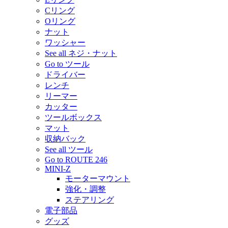
Cリング
Oリング
ナット
ワッシャー
See all ネジ・ナット
Go to ツール
ドライバー
レンチ
リーマー
カッター
ツールボックス
マット
収納バック
See all ツール
Go to ROUTE 246
MINI-Z
モーターマウント
強化・調整
ステアリング
電子部品
グッズ