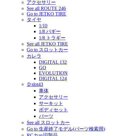
アクセサリー
See all ROUTE 246
Go to JETKO TIRE
タイヤ
1/10
1/8 バギー
1/8 トラギー
See all JETKO TIRE
Go to スロットカー
カレラ
DIGITAL 132
GO
EVOLUTION
DIGITAL 124
Ｄslot43
車体
アクセサリー
サーキット
ボディセット
パーツ
See all スロットカー
Go to 生産終了モデル(パーツ検索用)
RCカー旧製品