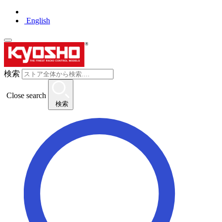
English
検索
Close search
検索