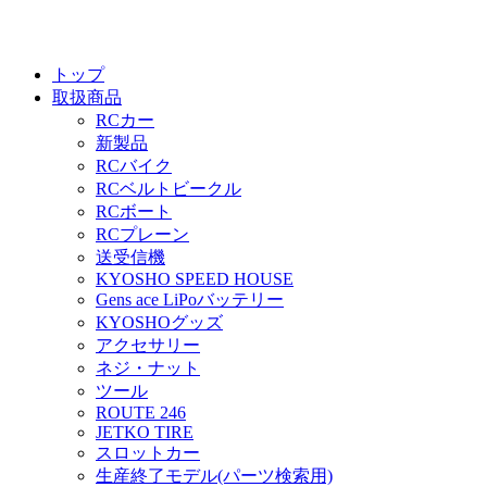
トップ
取扱商品
RCカー
新製品
RCバイク
RCベルトビークル
RCボート
RCプレーン
送受信機
KYOSHO SPEED HOUSE
Gens ace LiPoバッテリー
KYOSHOグッズ
アクセサリー
ネジ・ナット
ツール
ROUTE 246
JETKO TIRE
スロットカー
生産終了モデル(パーツ検索用)