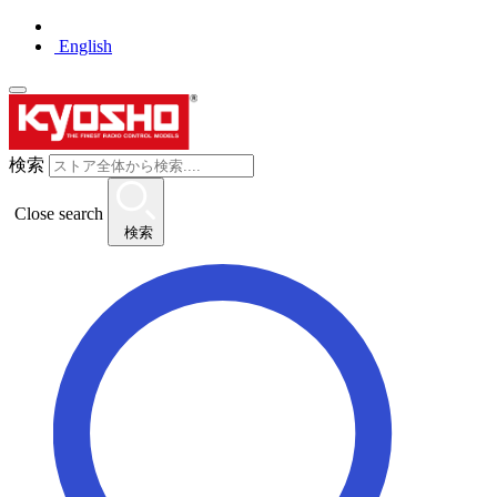
English
検索
Close search
検索