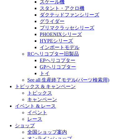
スケール機
スタント・アクロ機
ダクテッドファンシリーズ
グライダー
プリマクラッセシリーズ
PHOENIXシリーズ
HYPEシリーズ
インポートモデル
RCヘリコプター旧製品
EPヘリコプター
GPヘリコプター
トイ
See all 生産終了モデル(パーツ検索用)
トピックス & キャンペーン
トピックス
キャンペーン
イベント & レース
イベント
レース
ショップ
全国ショップ案内
オンラインショップ