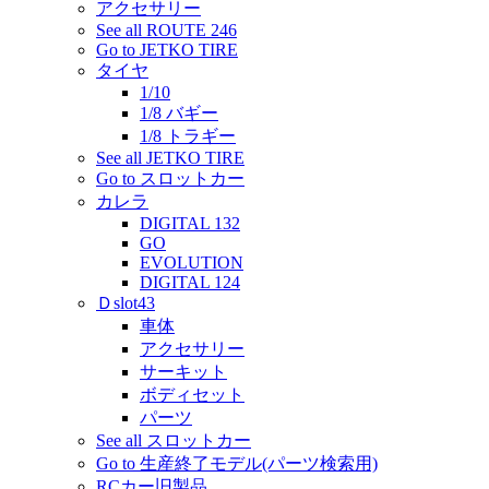
アクセサリー
See all ROUTE 246
Go to JETKO TIRE
タイヤ
1/10
1/8 バギー
1/8 トラギー
See all JETKO TIRE
Go to スロットカー
カレラ
DIGITAL 132
GO
EVOLUTION
DIGITAL 124
Ｄslot43
車体
アクセサリー
サーキット
ボディセット
パーツ
See all スロットカー
Go to 生産終了モデル(パーツ検索用)
RCカー旧製品