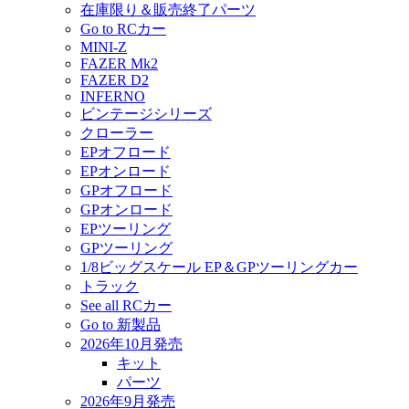
在庫限り＆販売終了パーツ
Go to RCカー
MINI-Z
FAZER Mk2
FAZER D2
INFERNO
ビンテージシリーズ
クローラー
EPオフロード
EPオンロード
GPオフロード
GPオンロード
EPツーリング
GPツーリング
1/8ビッグスケール EP＆GPツーリングカー
トラック
See all RCカー
Go to 新製品
2026年10月発売
キット
パーツ
2026年9月発売