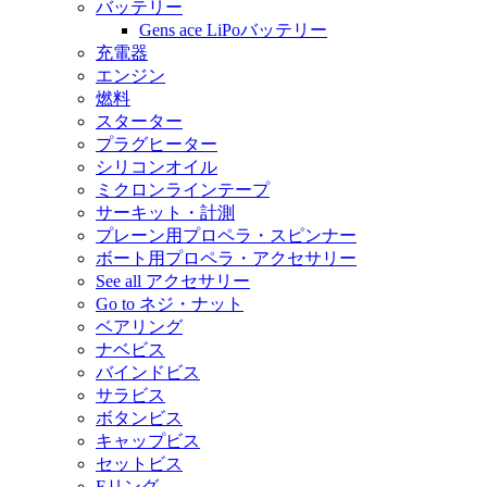
バッテリー
Gens ace LiPoバッテリー
充電器
エンジン
燃料
スターター
プラグヒーター
シリコンオイル
ミクロンラインテープ
サーキット・計測
プレーン用プロペラ・スピンナー
ボート用プロペラ・アクセサリー
See all アクセサリー
Go to ネジ・ナット
ベアリング
ナベビス
バインドビス
サラビス
ボタンビス
キャップビス
セットビス
Eリング