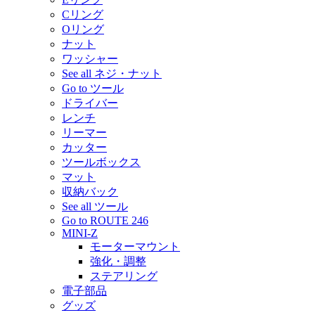
Cリング
Oリング
ナット
ワッシャー
See all ネジ・ナット
Go to ツール
ドライバー
レンチ
リーマー
カッター
ツールボックス
マット
収納バック
See all ツール
Go to ROUTE 246
MINI-Z
モーターマウント
強化・調整
ステアリング
電子部品
グッズ