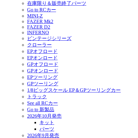
在庫限り＆販売終了パーツ
Go to RCカー
MINI-Z
FAZER Mk2
FAZER D2
INFERNO
ビンテージシリーズ
クローラー
EPオフロード
EPオンロード
GPオフロード
GPオンロード
EPツーリング
GPツーリング
1/8ビッグスケール EP＆GPツーリングカー
トラック
See all RCカー
Go to 新製品
2026年10月発売
キット
パーツ
2026年9月発売