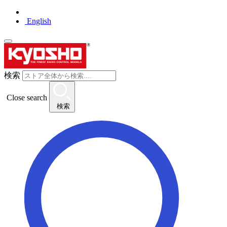
English
検索
Close search
検索