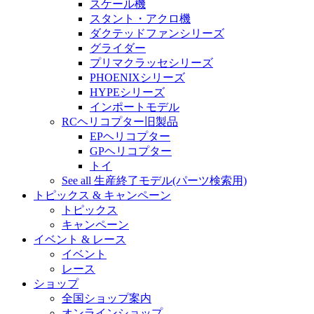
スケール機
スタント・アクロ機
ダクテッドファンシリーズ
グライダー
プリマクラッセシリーズ
PHOENIXシリーズ
HYPEシリーズ
インポートモデル
RCヘリコプター旧製品
EPヘリコプター
GPヘリコプター
トイ
See all 生産終了モデル(パーツ検索用)
トピックス & キャンペーン
トピックス
キャンペーン
イベント & レース
イベント
レース
ショップ
全国ショップ案内
オンラインショップ