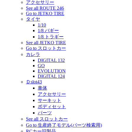
アクセサリー
See all ROUTE 246
Go to JETKO TIRE
タイヤ
1/10
1/8 バギー
1/8 トラギー
See all JETKO TIRE
Go to スロットカー
カレラ
DIGITAL 132
GO
EVOLUTION
DIGITAL 124
Ｄslot43
車体
アクセサリー
サーキット
ボディセット
パーツ
See all スロットカー
Go to 生産終了モデル(パーツ検索用)
RCカー旧製品