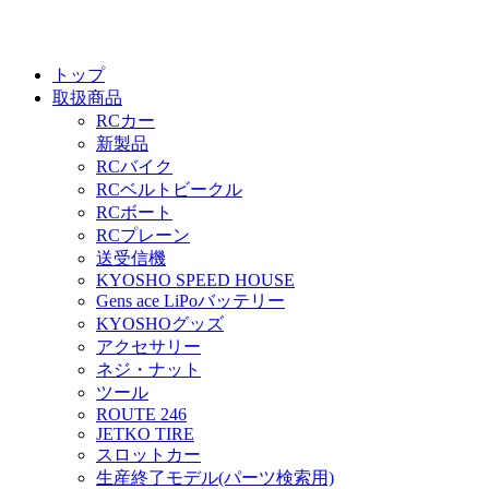
トップ
取扱商品
RCカー
新製品
RCバイク
RCベルトビークル
RCボート
RCプレーン
送受信機
KYOSHO SPEED HOUSE
Gens ace LiPoバッテリー
KYOSHOグッズ
アクセサリー
ネジ・ナット
ツール
ROUTE 246
JETKO TIRE
スロットカー
生産終了モデル(パーツ検索用)