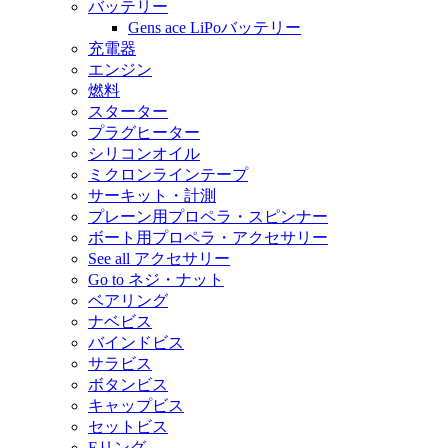
バッテリー
Gens ace LiPoバッテリー
充電器
エンジン
燃料
スターター
プラグヒーター
シリコンオイル
ミクロンラインテープ
サーキット・計測
プレーン用プロペラ・スピンナー
ボート用プロペラ・アクセサリー
See all アクセサリー
Go to ネジ・ナット
ベアリング
ナベビス
バインドビス
サラビス
ボタンビス
キャップビス
セットビス
Eリング