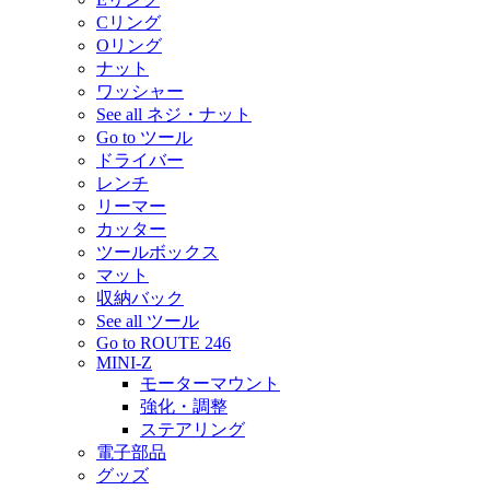
Cリング
Oリング
ナット
ワッシャー
See all ネジ・ナット
Go to ツール
ドライバー
レンチ
リーマー
カッター
ツールボックス
マット
収納バック
See all ツール
Go to ROUTE 246
MINI-Z
モーターマウント
強化・調整
ステアリング
電子部品
グッズ