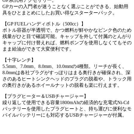
GP系汎用アクセサリー。
GPカーの入門者が迷うことなく選ぶことができる、始動用
具をひとまとめにしたお買い得なスターターパック。
【GP FUELハンディボトル（500cc）】
ボトル容器が半透明で、かつ燃料が鮮やかなピンク色のため
残量がひと目で確認可能。キャップを外して付属のとんがり
キャップに付け替えれば、燃料ポンプを使用しなくてもその
まま給油ができて大変便利です。
【十字レンチ】
5.5mm、7.0mm、8.0mm、10.0mmの4種類。リーチが長く、
8.0mmは各社プラグがすっぽりはまる奥行きが確保され、深
さのあるヒートシンクヘッドのプラグの脱着や、トラック用
の奥行きがあるホイールナットの脱着も楽に行えます。
【プラグヒーター＆USBチャージャー】
繰り返して使用できる容量1800mAhの経済的な充電式Ni-Cd
バッテリーを使用したプラグヒートと、持ち運びに便利なモ
バイルバッテリーにも対応するUSBチャージャーが付属。