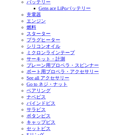
バッテリー
Gens ace LiPoバッテリー
充電器
エンジン
燃料
スターター
プラグヒーター
シリコンオイル
ミクロンラインテープ
サーキット・計測
プレーン用プロペラ・スピンナー
ボート用プロペラ・アクセサリー
See all アクセサリー
Go to ネジ・ナット
ベアリング
ナベビス
バインドビス
サラビス
ボタンビス
キャップビス
セットビス
Eリング