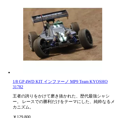
1/8 GP 4WD KIT インファーノ MP9 Team KYOSHO
31782
王者の誇りをかけて磨き抜かれた、歴代最強シャシ
ー。 レースでの勝利だけをテーマにした、純粋なるメ
カニズム。
￥129,800