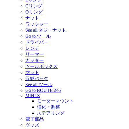
Cリング
Oリング
ナット
ワッシャー
See all ネジ・ナット
Go to ツール
ドライバー
レンチ
リーマー
カッター
ツールボックス
マット
収納バック
See all ツール
Go to ROUTE 246
MINI-Z
モーターマウント
強化・調整
ステアリング
電子部品
グッズ