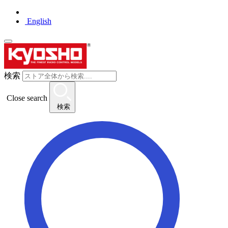
English
検索
Close search
検索