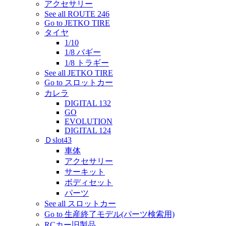
アクセサリー
See all ROUTE 246
Go to JETKO TIRE
タイヤ
1/10
1/8 バギー
1/8 トラギー
See all JETKO TIRE
Go to スロットカー
カレラ
DIGITAL 132
GO
EVOLUTION
DIGITAL 124
Ｄslot43
車体
アクセサリー
サーキット
ボディセット
パーツ
See all スロットカー
Go to 生産終了モデル(パーツ検索用)
RCカー旧製品