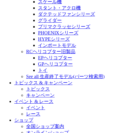
スケール機
スタント・アクロ機
ダクテッドファンシリーズ
グライダー
プリマクラッセシリーズ
PHOENIXシリーズ
HYPEシリーズ
インポートモデル
RCヘリコプター旧製品
EPヘリコプター
GPヘリコプター
トイ
See all 生産終了モデル(パーツ検索用)
トピックス & キャンペーン
トピックス
キャンペーン
イベント & レース
イベント
レース
ショップ
全国ショップ案内
オンラインショップ