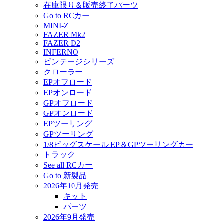
在庫限り＆販売終了パーツ
Go to RCカー
MINI-Z
FAZER Mk2
FAZER D2
INFERNO
ビンテージシリーズ
クローラー
EPオフロード
EPオンロード
GPオフロード
GPオンロード
EPツーリング
GPツーリング
1/8ビッグスケール EP＆GPツーリングカー
トラック
See all RCカー
Go to 新製品
2026年10月発売
キット
パーツ
2026年9月発売