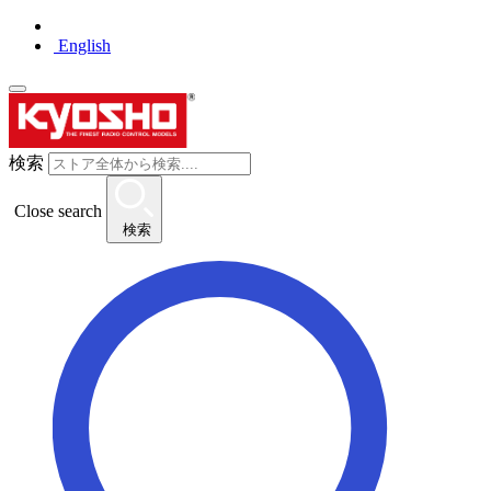
English
検索
Close search
検索