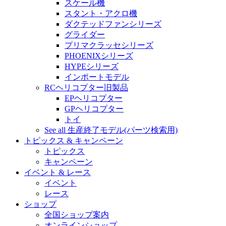
スケール機
スタント・アクロ機
ダクテッドファンシリーズ
グライダー
プリマクラッセシリーズ
PHOENIXシリーズ
HYPEシリーズ
インポートモデル
RCヘリコプター旧製品
EPヘリコプター
GPヘリコプター
トイ
See all 生産終了モデル(パーツ検索用)
トピックス & キャンペーン
トピックス
キャンペーン
イベント & レース
イベント
レース
ショップ
全国ショップ案内
オンラインショップ