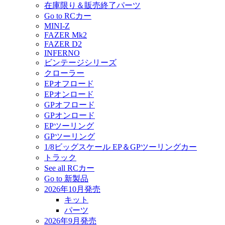
在庫限り＆販売終了パーツ
Go to RCカー
MINI-Z
FAZER Mk2
FAZER D2
INFERNO
ビンテージシリーズ
クローラー
EPオフロード
EPオンロード
GPオフロード
GPオンロード
EPツーリング
GPツーリング
1/8ビッグスケール EP＆GPツーリングカー
トラック
See all RCカー
Go to 新製品
2026年10月発売
キット
パーツ
2026年9月発売