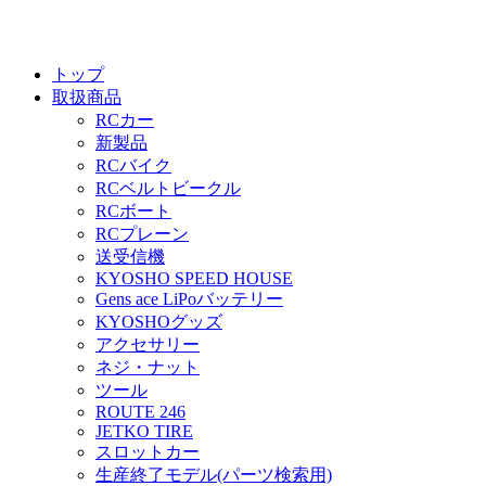
トップ
取扱商品
RCカー
新製品
RCバイク
RCベルトビークル
RCボート
RCプレーン
送受信機
KYOSHO SPEED HOUSE
Gens ace LiPoバッテリー
KYOSHOグッズ
アクセサリー
ネジ・ナット
ツール
ROUTE 246
JETKO TIRE
スロットカー
生産終了モデル(パーツ検索用)