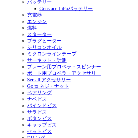
バッテリー
Gens ace LiPoバッテリー
充電器
エンジン
燃料
スターター
プラグヒーター
シリコンオイル
ミクロンラインテープ
サーキット・計測
プレーン用プロペラ・スピンナー
ボート用プロペラ・アクセサリー
See all アクセサリー
Go to ネジ・ナット
ベアリング
ナベビス
バインドビス
サラビス
ボタンビス
キャップビス
セットビス
Eリング