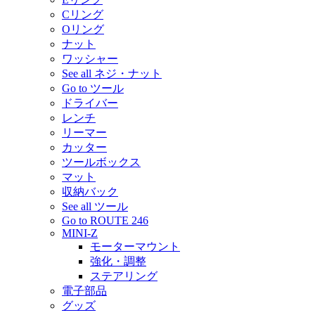
Cリング
Oリング
ナット
ワッシャー
See all ネジ・ナット
Go to ツール
ドライバー
レンチ
リーマー
カッター
ツールボックス
マット
収納バック
See all ツール
Go to ROUTE 246
MINI-Z
モーターマウント
強化・調整
ステアリング
電子部品
グッズ