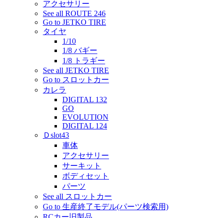
アクセサリー
See all ROUTE 246
Go to JETKO TIRE
タイヤ
1/10
1/8 バギー
1/8 トラギー
See all JETKO TIRE
Go to スロットカー
カレラ
DIGITAL 132
GO
EVOLUTION
DIGITAL 124
Ｄslot43
車体
アクセサリー
サーキット
ボディセット
パーツ
See all スロットカー
Go to 生産終了モデル(パーツ検索用)
RCカー旧製品