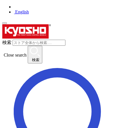
English
検索
Close search
検索