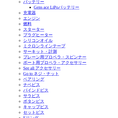
バッテリー
Gens ace LiPoバッテリー
充電器
エンジン
燃料
スターター
プラグヒーター
シリコンオイル
ミクロンラインテープ
サーキット・計測
プレーン用プロペラ・スピンナー
ボート用プロペラ・アクセサリー
See all アクセサリー
Go to ネジ・ナット
ベアリング
ナベビス
バインドビス
サラビス
ボタンビス
キャップビス
セットビス
Eリング