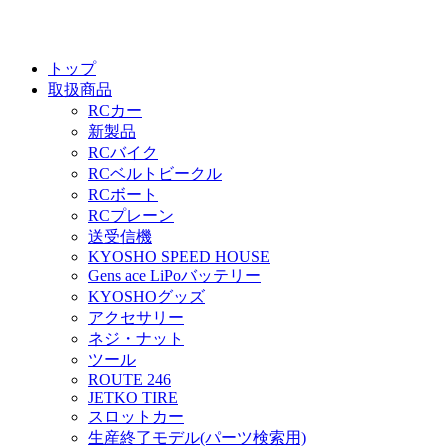
トップ
取扱商品
RCカー
新製品
RCバイク
RCベルトビークル
RCボート
RCプレーン
送受信機
KYOSHO SPEED HOUSE
Gens ace LiPoバッテリー
KYOSHOグッズ
アクセサリー
ネジ・ナット
ツール
ROUTE 246
JETKO TIRE
スロットカー
生産終了モデル(パーツ検索用)