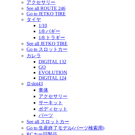
アクセサリー
See all ROUTE 246
Go to JETKO TIRE
タイヤ
1/10
1/8 バギー
1/8 トラギー
See all JETKO TIRE
Go to スロットカー
カレラ
DIGITAL 132
GO
EVOLUTION
DIGITAL 124
Ｄslot43
車体
アクセサリー
サーキット
ボディセット
パーツ
See all スロットカー
Go to 生産終了モデル(パーツ検索用)
RCカー旧製品