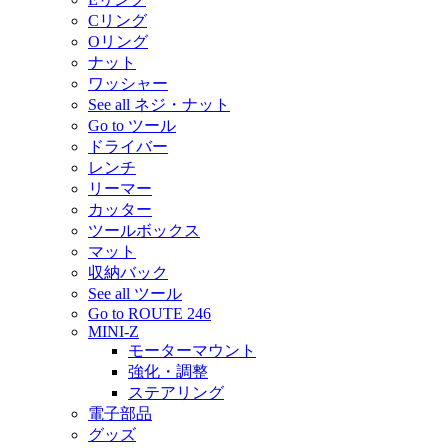
Cリング
Oリング
ナット
ワッシャー
See all ネジ・ナット
Go to ツール
ドライバー
レンチ
リーマー
カッター
ツールボックス
マット
収納バック
See all ツール
Go to ROUTE 246
MINI-Z
モーターマウント
強化・調整
ステアリング
電子部品
グッズ