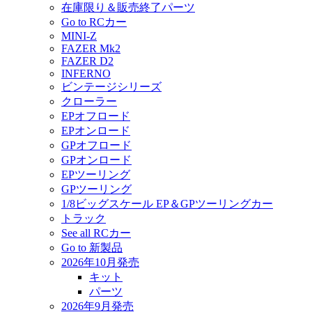
在庫限り＆販売終了パーツ
Go to RCカー
MINI-Z
FAZER Mk2
FAZER D2
INFERNO
ビンテージシリーズ
クローラー
EPオフロード
EPオンロード
GPオフロード
GPオンロード
EPツーリング
GPツーリング
1/8ビッグスケール EP＆GPツーリングカー
トラック
See all RCカー
Go to 新製品
2026年10月発売
キット
パーツ
2026年9月発売