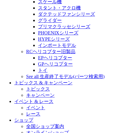
スケール機
スタント・アクロ機
ダクテッドファンシリーズ
グライダー
プリマクラッセシリーズ
PHOENIXシリーズ
HYPEシリーズ
インポートモデル
RCヘリコプター旧製品
EPヘリコプター
GPヘリコプター
トイ
See all 生産終了モデル(パーツ検索用)
トピックス & キャンペーン
トピックス
キャンペーン
イベント & レース
イベント
レース
ショップ
全国ショップ案内
オンラインショップ