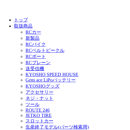
トップ
取扱商品
RCカー
新製品
RCバイク
RCベルトビークル
RCボート
RCプレーン
送受信機
KYOSHO SPEED HOUSE
Gens ace LiPoバッテリー
KYOSHOグッズ
アクセサリー
ネジ・ナット
ツール
ROUTE 246
JETKO TIRE
スロットカー
生産終了モデル(パーツ検索用)