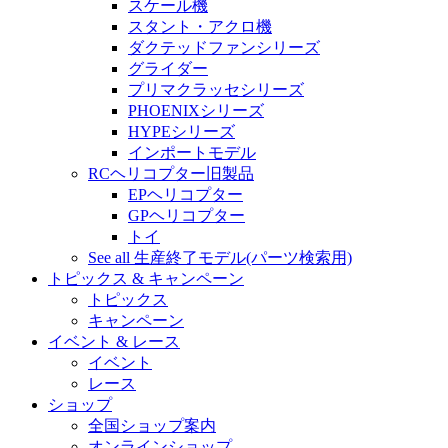
スケール機
スタント・アクロ機
ダクテッドファンシリーズ
グライダー
プリマクラッセシリーズ
PHOENIXシリーズ
HYPEシリーズ
インポートモデル
RCヘリコプター旧製品
EPヘリコプター
GPヘリコプター
トイ
See all 生産終了モデル(パーツ検索用)
トピックス & キャンペーン
トピックス
キャンペーン
イベント & レース
イベント
レース
ショップ
全国ショップ案内
オンラインショップ