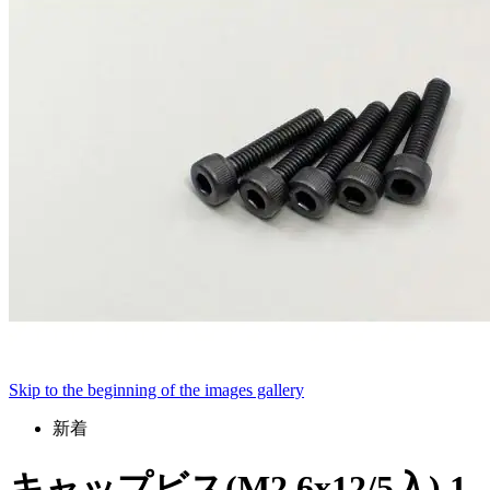
Skip to the beginning of the images gallery
新着
キャップビス(M2.6x12/5入) 1-