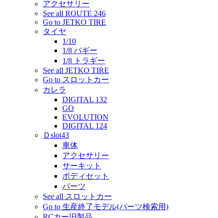
アクセサリー
See all ROUTE 246
Go to JETKO TIRE
タイヤ
1/10
1/8 バギー
1/8 トラギー
See all JETKO TIRE
Go to スロットカー
カレラ
DIGITAL 132
GO
EVOLUTION
DIGITAL 124
Ｄslot43
車体
アクセサリー
サーキット
ボディセット
パーツ
See all スロットカー
Go to 生産終了モデル(パーツ検索用)
RCカー旧製品