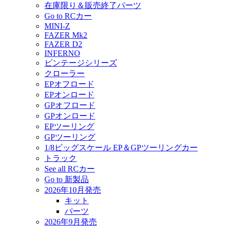
在庫限り＆販売終了パーツ
Go to RCカー
MINI-Z
FAZER Mk2
FAZER D2
INFERNO
ビンテージシリーズ
クローラー
EPオフロード
EPオンロード
GPオフロード
GPオンロード
EPツーリング
GPツーリング
1/8ビッグスケール EP＆GPツーリングカー
トラック
See all RCカー
Go to 新製品
2026年10月発売
キット
パーツ
2026年9月発売