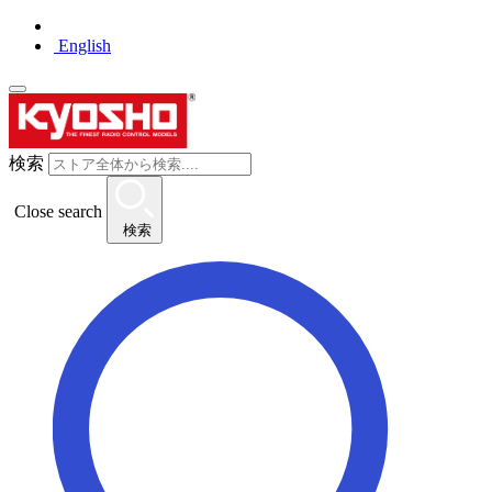
English
検索
Close search
検索