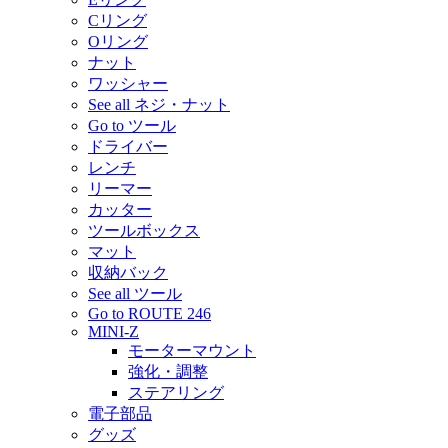
Cリング
Oリング
ナット
ワッシャー
See all ネジ・ナット
Go to ツール
ドライバー
レンチ
リーマー
カッター
ツールボックス
マット
収納バック
See all ツール
Go to ROUTE 246
MINI-Z
モーターマウント
強化・調整
ステアリング
電子部品
グッズ