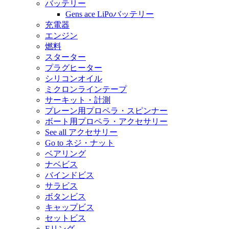
バッテリー
Gens ace LiPoバッテリー
充電器
エンジン
燃料
スターター
プラグヒーター
シリコンオイル
ミクロンラインテープ
サーキット・計測
プレーン用プロペラ・スピンナー
ボート用プロペラ・アクセサリー
See all アクセサリー
Go to ネジ・ナット
ベアリング
ナベビス
バインドビス
サラビス
ボタンビス
キャップビス
セットビス
Eリング