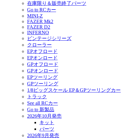
在庫限り＆販売終了パーツ
Go to RCカー
MINI-Z
FAZER Mk2
FAZER D2
INFERNO
ビンテージシリーズ
クローラー
EPオフロード
EPオンロード
GPオフロード
GPオンロード
EPツーリング
GPツーリング
1/8ビッグスケール EP＆GPツーリングカー
トラック
See all RCカー
Go to 新製品
2026年10月発売
キット
パーツ
2026年9月発売