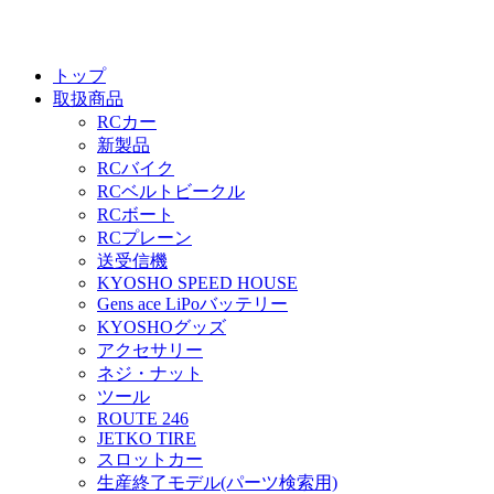
トップ
取扱商品
RCカー
新製品
RCバイク
RCベルトビークル
RCボート
RCプレーン
送受信機
KYOSHO SPEED HOUSE
Gens ace LiPoバッテリー
KYOSHOグッズ
アクセサリー
ネジ・ナット
ツール
ROUTE 246
JETKO TIRE
スロットカー
生産終了モデル(パーツ検索用)