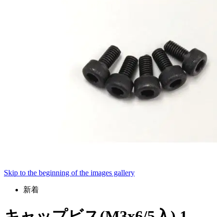
Skip to the beginning of the images gallery
新着
キャップビス(M3x6/5入) 1-