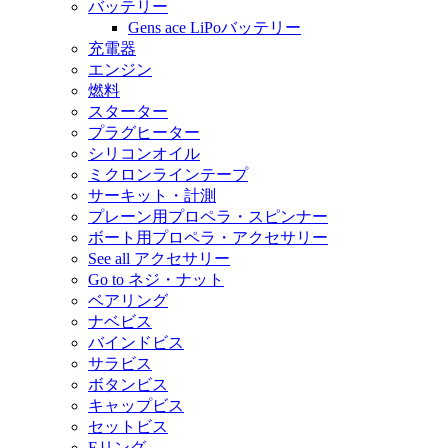
バッテリー
Gens ace LiPoバッテリー
充電器
エンジン
燃料
スターター
プラグヒーター
シリコンオイル
ミクロンラインテープ
サーキット・計測
プレーン用プロペラ・スピンナー
ボート用プロペラ・アクセサリー
See all アクセサリー
Go to ネジ・ナット
ベアリング
ナベビス
バインドビス
サラビス
ボタンビス
キャップビス
セットビス
Eリング