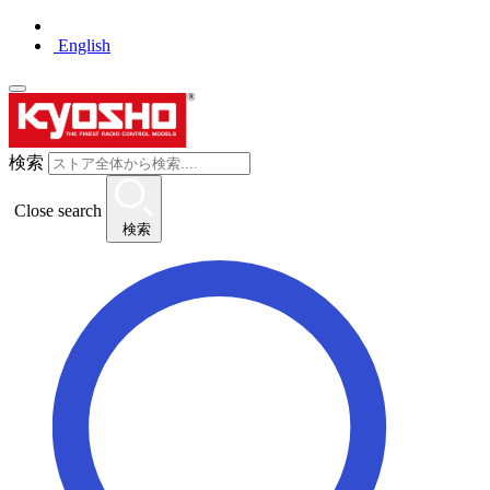
English
検索
Close search
検索