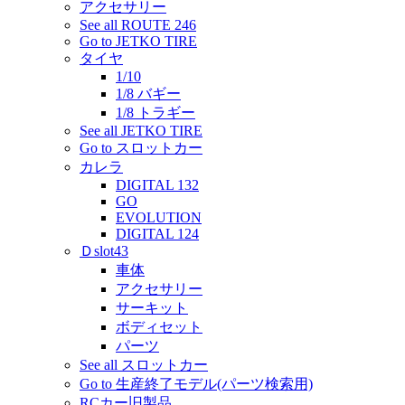
アクセサリー
See all ROUTE 246
Go to JETKO TIRE
タイヤ
1/10
1/8 バギー
1/8 トラギー
See all JETKO TIRE
Go to スロットカー
カレラ
DIGITAL 132
GO
EVOLUTION
DIGITAL 124
Ｄslot43
車体
アクセサリー
サーキット
ボディセット
パーツ
See all スロットカー
Go to 生産終了モデル(パーツ検索用)
RCカー旧製品