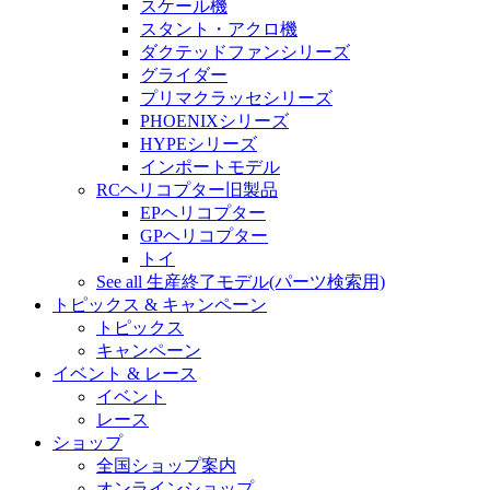
スケール機
スタント・アクロ機
ダクテッドファンシリーズ
グライダー
プリマクラッセシリーズ
PHOENIXシリーズ
HYPEシリーズ
インポートモデル
RCヘリコプター旧製品
EPヘリコプター
GPヘリコプター
トイ
See all 生産終了モデル(パーツ検索用)
トピックス & キャンペーン
トピックス
キャンペーン
イベント & レース
イベント
レース
ショップ
全国ショップ案内
オンラインショップ