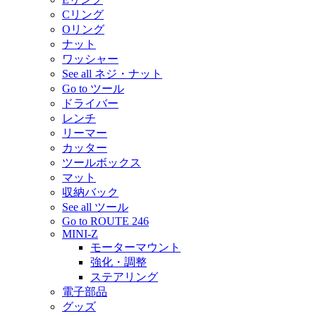
Cリング
Oリング
ナット
ワッシャー
See all ネジ・ナット
Go to ツール
ドライバー
レンチ
リーマー
カッター
ツールボックス
マット
収納バック
See all ツール
Go to ROUTE 246
MINI-Z
モーターマウント
強化・調整
ステアリング
電子部品
グッズ