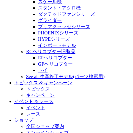
スケール機
スタント・アクロ機
ダクテッドファンシリーズ
グライダー
プリマクラッセシリーズ
PHOENIXシリーズ
HYPEシリーズ
インポートモデル
RCヘリコプター旧製品
EPヘリコプター
GPヘリコプター
トイ
See all 生産終了モデル(パーツ検索用)
トピックス & キャンペーン
トピックス
キャンペーン
イベント & レース
イベント
レース
ショップ
全国ショップ案内
オンラインショップ