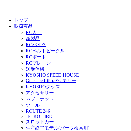
トップ
取扱商品
RCカー
新製品
RCバイク
RCベルトビークル
RCボート
RCプレーン
送受信機
KYOSHO SPEED HOUSE
Gens ace LiPoバッテリー
KYOSHOグッズ
アクセサリー
ネジ・ナット
ツール
ROUTE 246
JETKO TIRE
スロットカー
生産終了モデル(パーツ検索用)