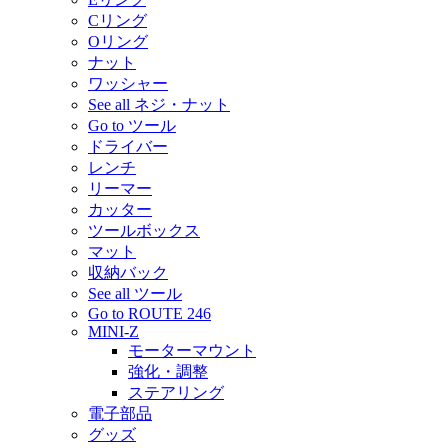
Cリング
Oリング
ナット
ワッシャー
See all ネジ・ナット
Go to ツール
ドライバー
レンチ
リーマー
カッター
ツールボックス
マット
収納バック
See all ツール
Go to ROUTE 246
MINI-Z
モーターマウント
強化・調整
ステアリング
電子部品
グッズ