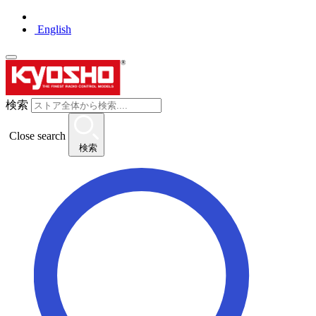
English
検索
Close search
検索