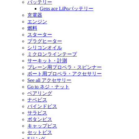
バッテリー
Gens ace LiPoバッテリー
充電器
エンジン
燃料
スターター
プラグヒーター
シリコンオイル
ミクロンラインテープ
サーキット・計測
プレーン用プロペラ・スピンナー
ボート用プロペラ・アクセサリー
See all アクセサリー
Go to ネジ・ナット
ベアリング
ナベビス
バインドビス
サラビス
ボタンビス
キャップビス
セットビス
Eリング