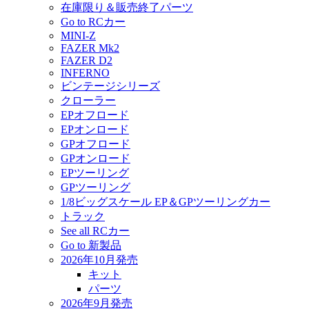
在庫限り＆販売終了パーツ
Go to RCカー
MINI-Z
FAZER Mk2
FAZER D2
INFERNO
ビンテージシリーズ
クローラー
EPオフロード
EPオンロード
GPオフロード
GPオンロード
EPツーリング
GPツーリング
1/8ビッグスケール EP＆GPツーリングカー
トラック
See all RCカー
Go to 新製品
2026年10月発売
キット
パーツ
2026年9月発売