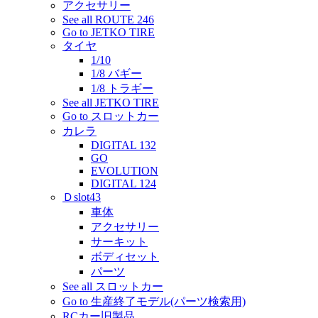
アクセサリー
See all ROUTE 246
Go to JETKO TIRE
タイヤ
1/10
1/8 バギー
1/8 トラギー
See all JETKO TIRE
Go to スロットカー
カレラ
DIGITAL 132
GO
EVOLUTION
DIGITAL 124
Ｄslot43
車体
アクセサリー
サーキット
ボディセット
パーツ
See all スロットカー
Go to 生産終了モデル(パーツ検索用)
RCカー旧製品