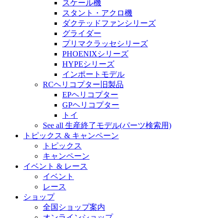
スケール機
スタント・アクロ機
ダクテッドファンシリーズ
グライダー
プリマクラッセシリーズ
PHOENIXシリーズ
HYPEシリーズ
インポートモデル
RCヘリコプター旧製品
EPヘリコプター
GPヘリコプター
トイ
See all 生産終了モデル(パーツ検索用)
トピックス & キャンペーン
トピックス
キャンペーン
イベント & レース
イベント
レース
ショップ
全国ショップ案内
オンラインショップ