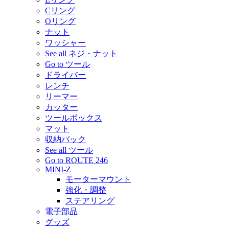
Cリング
Oリング
ナット
ワッシャー
See all ネジ・ナット
Go to ツール
ドライバー
レンチ
リーマー
カッター
ツールボックス
マット
収納バック
See all ツール
Go to ROUTE 246
MINI-Z
モーターマウント
強化・調整
ステアリング
電子部品
グッズ