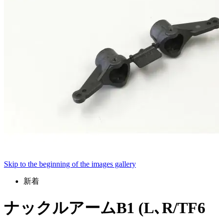
Skip to the beginning of the images gallery
新着
ナックルアームB1 (L､R/TF6