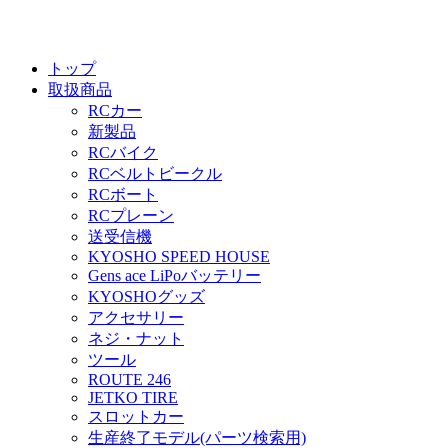
トップ
取扱商品
RCカー
新製品
RCバイク
RCベルトビークル
RCボート
RCプレーン
送受信機
KYOSHO SPEED HOUSE
Gens ace LiPoバッテリー
KYOSHOグッズ
アクセサリー
ネジ・ナット
ツール
ROUTE 246
JETKO TIRE
スロットカー
生産終了モデル(パーツ検索用)