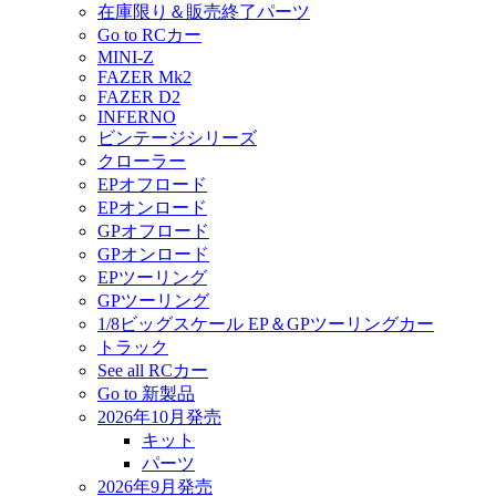
在庫限り＆販売終了パーツ
Go to RCカー
MINI-Z
FAZER Mk2
FAZER D2
INFERNO
ビンテージシリーズ
クローラー
EPオフロード
EPオンロード
GPオフロード
GPオンロード
EPツーリング
GPツーリング
1/8ビッグスケール EP＆GPツーリングカー
トラック
See all RCカー
Go to 新製品
2026年10月発売
キット
パーツ
2026年9月発売