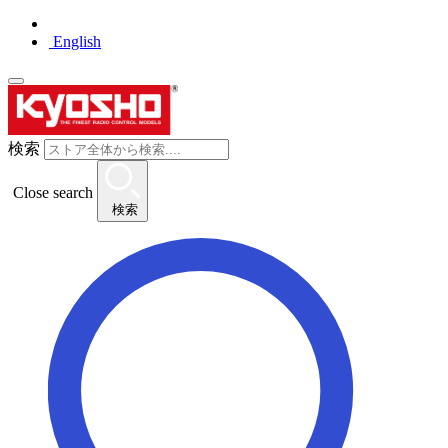
English
検索
Close search
検索