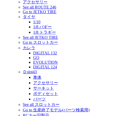
アクセサリー
See all ROUTE 246
Go to JETKO TIRE
タイヤ
1/10
1/8 バギー
1/8 トラギー
See all JETKO TIRE
Go to スロットカー
カレラ
DIGITAL 132
GO
EVOLUTION
DIGITAL 124
Ｄslot43
車体
アクセサリー
サーキット
ボディセット
パーツ
See all スロットカー
Go to 生産終了モデル(パーツ検索用)
RCカー旧製品