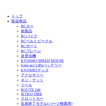
トップ
取扱商品
RCカー
新製品
RCバイク
RCベルトビークル
RCボート
RCプレーン
送受信機
KYOSHO SPEED HOUSE
Gens ace LiPoバッテリー
KYOSHOグッズ
アクセサリー
ネジ・ナット
ツール
ROUTE 246
JETKO TIRE
スロットカー
生産終了モデル(パーツ検索用)