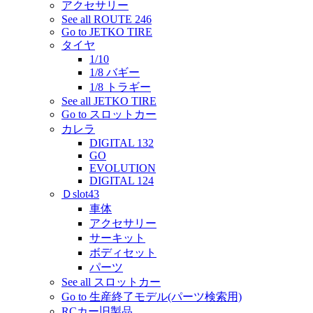
アクセサリー
See all ROUTE 246
Go to JETKO TIRE
タイヤ
1/10
1/8 バギー
1/8 トラギー
See all JETKO TIRE
Go to スロットカー
カレラ
DIGITAL 132
GO
EVOLUTION
DIGITAL 124
Ｄslot43
車体
アクセサリー
サーキット
ボディセット
パーツ
See all スロットカー
Go to 生産終了モデル(パーツ検索用)
RCカー旧製品