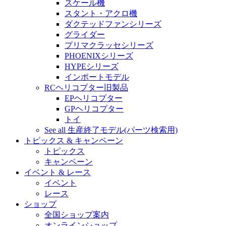
スケール機
スタント・アクロ機
ダクテッドファンシリーズ
グライダー
プリマクラッセシリーズ
PHOENIXシリーズ
HYPEシリーズ
インポートモデル
RCヘリコプター旧製品
EPヘリコプター
GPヘリコプター
トイ
See all 生産終了モデル(パーツ検索用)
トピックス & キャンペーン
トピックス
キャンペーン
イベント & レース
イベント
レース
ショップ
全国ショップ案内
オンラインショップ