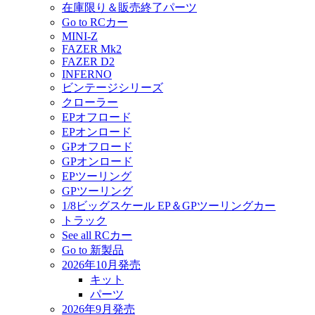
在庫限り＆販売終了パーツ
Go to RCカー
MINI-Z
FAZER Mk2
FAZER D2
INFERNO
ビンテージシリーズ
クローラー
EPオフロード
EPオンロード
GPオフロード
GPオンロード
EPツーリング
GPツーリング
1/8ビッグスケール EP＆GPツーリングカー
トラック
See all RCカー
Go to 新製品
2026年10月発売
キット
パーツ
2026年9月発売