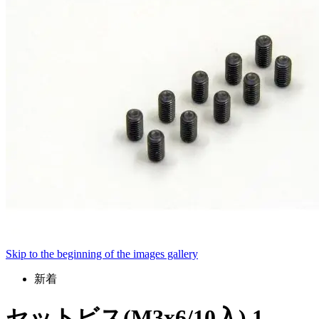
Skip to the beginning of the images gallery
新着
セットビス(M3x6/10入) 1-