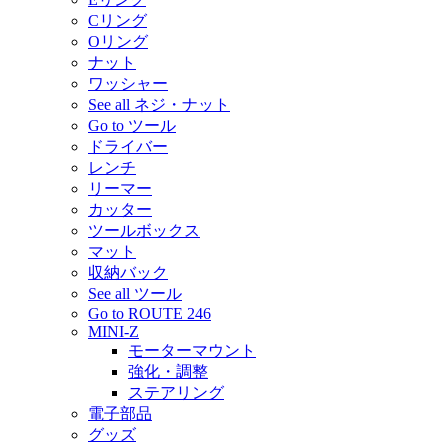
Cリング
Oリング
ナット
ワッシャー
See all ネジ・ナット
Go to ツール
ドライバー
レンチ
リーマー
カッター
ツールボックス
マット
収納バック
See all ツール
Go to ROUTE 246
MINI-Z
モーターマウント
強化・調整
ステアリング
電子部品
グッズ