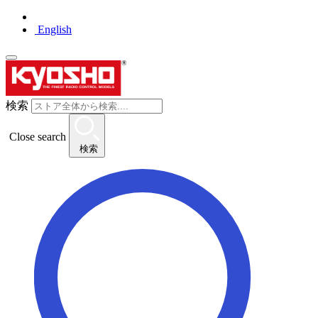
English
検索
Close search
検索