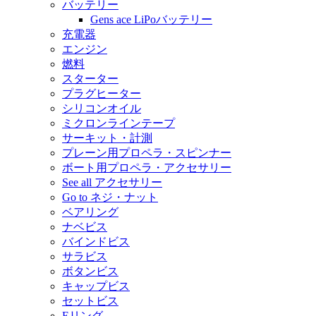
バッテリー
Gens ace LiPoバッテリー
充電器
エンジン
燃料
スターター
プラグヒーター
シリコンオイル
ミクロンラインテープ
サーキット・計測
プレーン用プロペラ・スピンナー
ボート用プロペラ・アクセサリー
See all アクセサリー
Go to ネジ・ナット
ベアリング
ナベビス
バインドビス
サラビス
ボタンビス
キャップビス
セットビス
Eリング