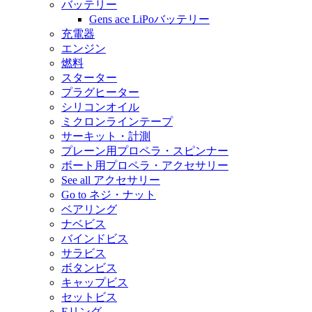
バッテリー
Gens ace LiPoバッテリー
充電器
エンジン
燃料
スターター
プラグヒーター
シリコンオイル
ミクロンラインテープ
サーキット・計測
プレーン用プロペラ・スピンナー
ボート用プロペラ・アクセサリー
See all アクセサリー
Go to ネジ・ナット
ベアリング
ナベビス
バインドビス
サラビス
ボタンビス
キャップビス
セットビス
Eリング