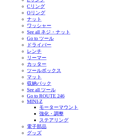
Cリング
Oリング
ナット
ワッシャー
See all ネジ・ナット
Go to ツール
ドライバー
レンチ
リーマー
カッター
ツールボックス
マット
収納バック
See all ツール
Go to ROUTE 246
MINI-Z
モーターマウント
強化・調整
ステアリング
電子部品
グッズ