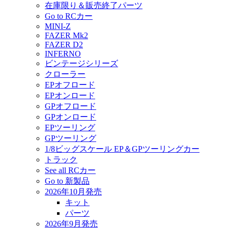
在庫限り＆販売終了パーツ
Go to RCカー
MINI-Z
FAZER Mk2
FAZER D2
INFERNO
ビンテージシリーズ
クローラー
EPオフロード
EPオンロード
GPオフロード
GPオンロード
EPツーリング
GPツーリング
1/8ビッグスケール EP＆GPツーリングカー
トラック
See all RCカー
Go to 新製品
2026年10月発売
キット
パーツ
2026年9月発売