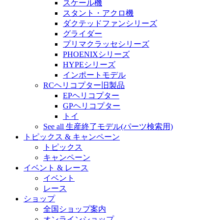
スケール機
スタント・アクロ機
ダクテッドファンシリーズ
グライダー
プリマクラッセシリーズ
PHOENIXシリーズ
HYPEシリーズ
インポートモデル
RCヘリコプター旧製品
EPヘリコプター
GPヘリコプター
トイ
See all 生産終了モデル(パーツ検索用)
トピックス & キャンペーン
トピックス
キャンペーン
イベント & レース
イベント
レース
ショップ
全国ショップ案内
オンラインショップ