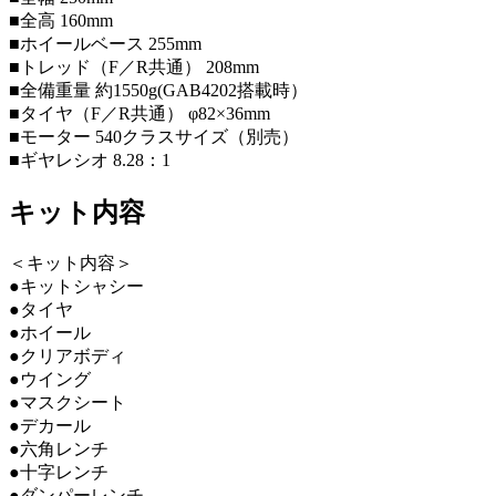
■全高 160mm
■ホイールベース 255mm
■トレッド（F／R共通） 208mm
■全備重量 約1550g(GAB4202搭載時）
■タイヤ（F／R共通） φ82×36mm
■モーター 540クラスサイズ（別売）
■ギヤレシオ 8.28：1
キット内容
＜キット内容＞
●キットシャシー
●タイヤ
●ホイール
●クリアボディ
●ウイング
●マスクシート
●デカール
●六角レンチ
●十字レンチ
●ダンパーレンチ