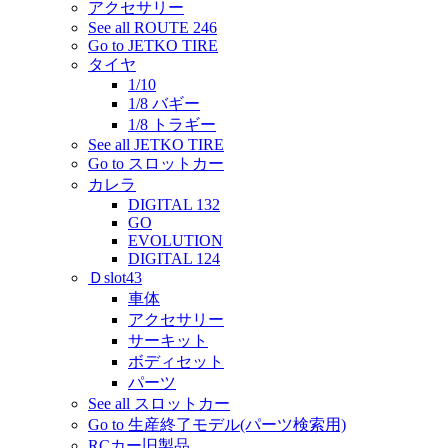
アクセサリー
See all ROUTE 246
Go to JETKO TIRE
タイヤ
1/10
1/8 バギー
1/8 トラギー
See all JETKO TIRE
Go to スロットカー
カレラ
DIGITAL 132
GO
EVOLUTION
DIGITAL 124
Ｄslot43
車体
アクセサリー
サーキット
ボディセット
パーツ
See all スロットカー
Go to 生産終了モデル(パーツ検索用)
RCカー旧製品