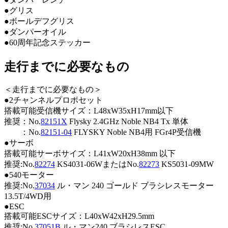
●グリス
●ボールデフグリス
●ダンパーオイル
●60周年記念ステッカー
走行までに必要なもの
＜走行までに必要なもの＞
●2チャンネルプロポセット
搭載可能受信機サイズ：L48xW35xH17mm以下
推奨：No.
82151X
Flysky 2.4GHz Noble NB4 Tx 単体
推奨
：No.
82151-04
FLYSKY Noble NB4用 FGr4P受信機
●サーボ
搭載可能サーボサイズ：L41xW20xH38mm 以下
推奨:No.
82274
KS4031-06WまたはNo.
82273
KS5031-09MW
●540モーター
推奨:No.
37034
ル・マン 240 ゴールド ブラシレスモーター
13.5T/4WD用
●ESC
搭載可能ESCサイズ：L40xW42xH29.5mm
推奨:No.
37051B
ル・マン240 ブラシレスESC