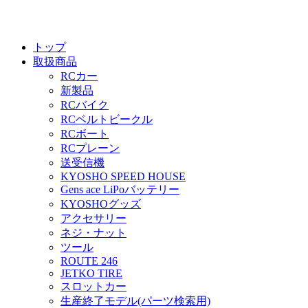
トップ
取扱商品
RCカー
新製品
RCバイク
RCベルトビークル
RCボート
RCプレーン
送受信機
KYOSHO SPEED HOUSE
Gens ace LiPoバッテリー
KYOSHOグッズ
アクセサリー
ネジ・ナット
ツール
ROUTE 246
JETKO TIRE
スロットカー
生産終了モデル(パーツ検索用)