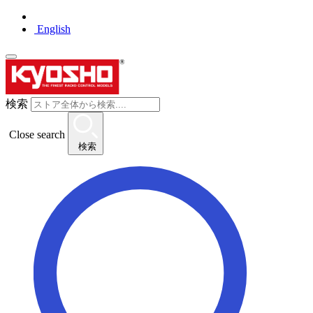
English
検索
Close search
検索