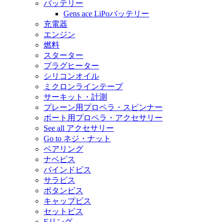
バッテリー
Gens ace LiPoバッテリー
充電器
エンジン
燃料
スターター
プラグヒーター
シリコンオイル
ミクロンラインテープ
サーキット・計測
プレーン用プロペラ・スピンナー
ボート用プロペラ・アクセサリー
See all アクセサリー
Go to ネジ・ナット
ベアリング
ナベビス
バインドビス
サラビス
ボタンビス
キャップビス
セットビス
Eリング