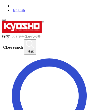
English
検索
Close search
検索