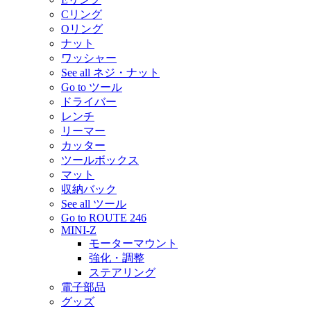
Cリング
Oリング
ナット
ワッシャー
See all ネジ・ナット
Go to ツール
ドライバー
レンチ
リーマー
カッター
ツールボックス
マット
収納バック
See all ツール
Go to ROUTE 246
MINI-Z
モーターマウント
強化・調整
ステアリング
電子部品
グッズ