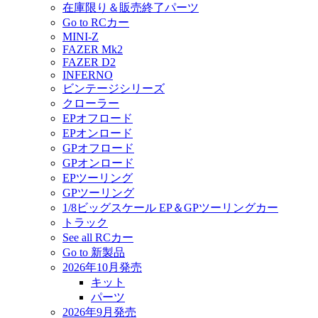
在庫限り＆販売終了パーツ
Go to RCカー
MINI-Z
FAZER Mk2
FAZER D2
INFERNO
ビンテージシリーズ
クローラー
EPオフロード
EPオンロード
GPオフロード
GPオンロード
EPツーリング
GPツーリング
1/8ビッグスケール EP＆GPツーリングカー
トラック
See all RCカー
Go to 新製品
2026年10月発売
キット
パーツ
2026年9月発売