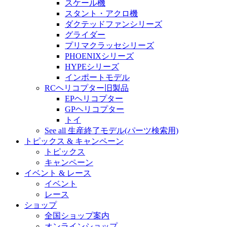
スケール機
スタント・アクロ機
ダクテッドファンシリーズ
グライダー
プリマクラッセシリーズ
PHOENIXシリーズ
HYPEシリーズ
インポートモデル
RCヘリコプター旧製品
EPヘリコプター
GPヘリコプター
トイ
See all 生産終了モデル(パーツ検索用)
トピックス & キャンペーン
トピックス
キャンペーン
イベント & レース
イベント
レース
ショップ
全国ショップ案内
オンラインショップ