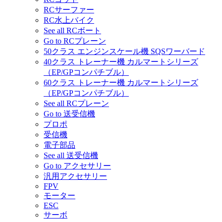
RCサーファー
RC水上バイク
See all RCボート
Go to RCプレーン
50クラス エンジンスケール機 SQSワーバード
40クラス トレーナー機 カルマートシリーズ
（EP/GPコンパチブル）
60クラス トレーナー機 カルマートシリーズ
（EP/GPコンパチブル）
See all RCプレーン
Go to 送受信機
プロポ
受信機
電子部品
See all 送受信機
Go to アクセサリー
汎用アクセサリー
FPV
モーター
ESC
サーボ