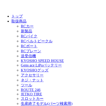
トップ
取扱商品
RCカー
新製品
RCバイク
RCベルトビークル
RCボート
RCプレーン
送受信機
KYOSHO SPEED HOUSE
Gens ace LiPoバッテリー
KYOSHOグッズ
アクセサリー
ネジ・ナット
ツール
ROUTE 246
JETKO TIRE
スロットカー
生産終了モデル(パーツ検索用)