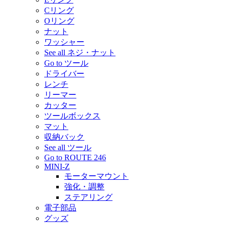
Cリング
Oリング
ナット
ワッシャー
See all ネジ・ナット
Go to ツール
ドライバー
レンチ
リーマー
カッター
ツールボックス
マット
収納バック
See all ツール
Go to ROUTE 246
MINI-Z
モーターマウント
強化・調整
ステアリング
電子部品
グッズ