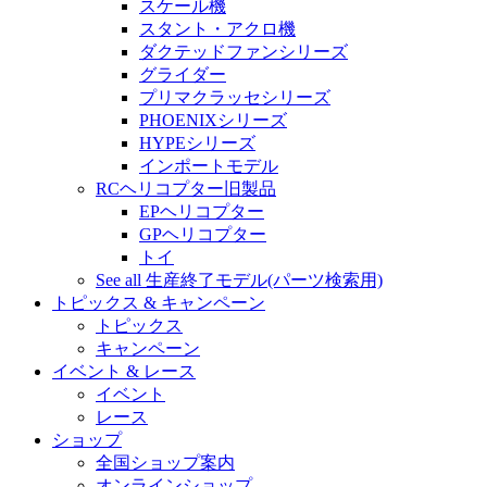
スケール機
スタント・アクロ機
ダクテッドファンシリーズ
グライダー
プリマクラッセシリーズ
PHOENIXシリーズ
HYPEシリーズ
インポートモデル
RCヘリコプター旧製品
EPヘリコプター
GPヘリコプター
トイ
See all 生産終了モデル(パーツ検索用)
トピックス & キャンペーン
トピックス
キャンペーン
イベント & レース
イベント
レース
ショップ
全国ショップ案内
オンラインショップ