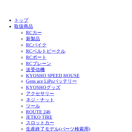
トップ
取扱商品
RCカー
新製品
RCバイク
RCベルトビークル
RCボート
RCプレーン
送受信機
KYOSHO SPEED HOUSE
Gens ace LiPoバッテリー
KYOSHOグッズ
アクセサリー
ネジ・ナット
ツール
ROUTE 246
JETKO TIRE
スロットカー
生産終了モデル(パーツ検索用)