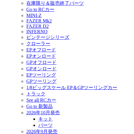
在庫限り＆販売終了パーツ
Go to RCカー
MINI-Z
FAZER Mk2
FAZER D2
INFERNO
ビンテージシリーズ
クローラー
EPオフロード
EPオンロード
GPオフロード
GPオンロード
EPツーリング
GPツーリング
1/8ビッグスケール EP＆GPツーリングカー
トラック
See all RCカー
Go to 新製品
2026年10月発売
キット
パーツ
2026年9月発売