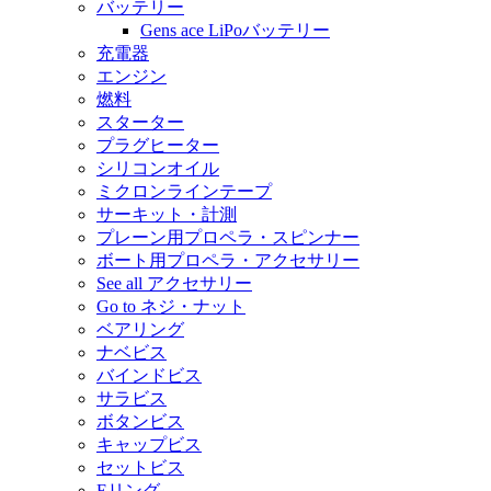
バッテリー
Gens ace LiPoバッテリー
充電器
エンジン
燃料
スターター
プラグヒーター
シリコンオイル
ミクロンラインテープ
サーキット・計測
プレーン用プロペラ・スピンナー
ボート用プロペラ・アクセサリー
See all アクセサリー
Go to ネジ・ナット
ベアリング
ナベビス
バインドビス
サラビス
ボタンビス
キャップビス
セットビス
Eリング