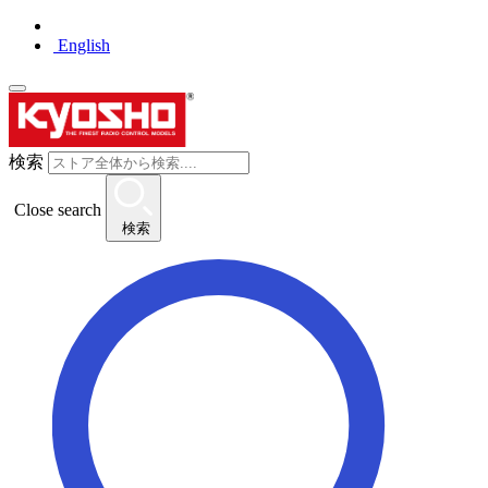
English
検索
Close search
検索