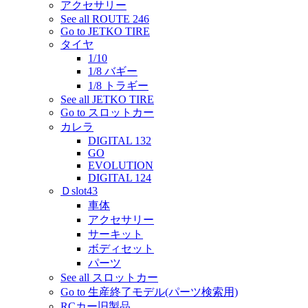
アクセサリー
See all ROUTE 246
Go to JETKO TIRE
タイヤ
1/10
1/8 バギー
1/8 トラギー
See all JETKO TIRE
Go to スロットカー
カレラ
DIGITAL 132
GO
EVOLUTION
DIGITAL 124
Ｄslot43
車体
アクセサリー
サーキット
ボディセット
パーツ
See all スロットカー
Go to 生産終了モデル(パーツ検索用)
RCカー旧製品