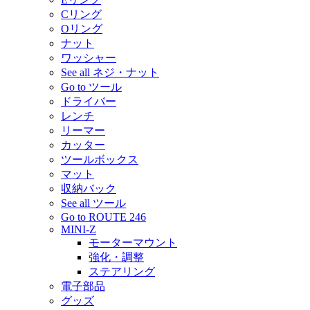
Cリング
Oリング
ナット
ワッシャー
See all ネジ・ナット
Go to ツール
ドライバー
レンチ
リーマー
カッター
ツールボックス
マット
収納バック
See all ツール
Go to ROUTE 246
MINI-Z
モーターマウント
強化・調整
ステアリング
電子部品
グッズ