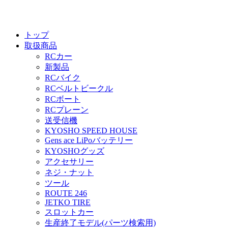
トップ
取扱商品
RCカー
新製品
RCバイク
RCベルトビークル
RCボート
RCプレーン
送受信機
KYOSHO SPEED HOUSE
Gens ace LiPoバッテリー
KYOSHOグッズ
アクセサリー
ネジ・ナット
ツール
ROUTE 246
JETKO TIRE
スロットカー
生産終了モデル(パーツ検索用)