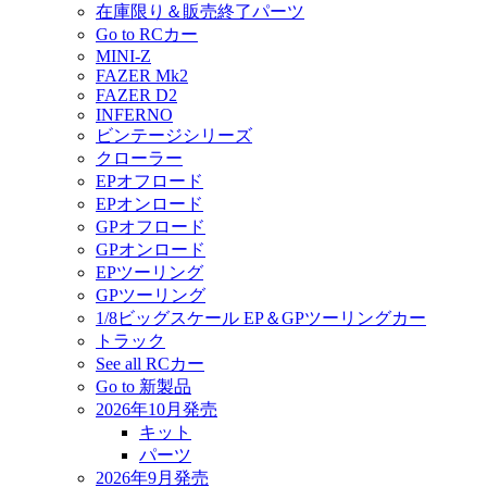
在庫限り＆販売終了パーツ
Go to RCカー
MINI-Z
FAZER Mk2
FAZER D2
INFERNO
ビンテージシリーズ
クローラー
EPオフロード
EPオンロード
GPオフロード
GPオンロード
EPツーリング
GPツーリング
1/8ビッグスケール EP＆GPツーリングカー
トラック
See all RCカー
Go to 新製品
2026年10月発売
キット
パーツ
2026年9月発売