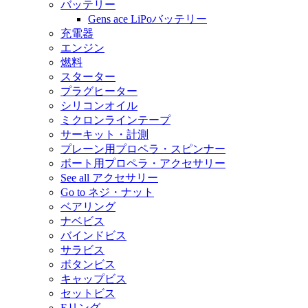
バッテリー
Gens ace LiPoバッテリー
充電器
エンジン
燃料
スターター
プラグヒーター
シリコンオイル
ミクロンラインテープ
サーキット・計測
プレーン用プロペラ・スピンナー
ボート用プロペラ・アクセサリー
See all アクセサリー
Go to ネジ・ナット
ベアリング
ナベビス
バインドビス
サラビス
ボタンビス
キャップビス
セットビス
Eリング