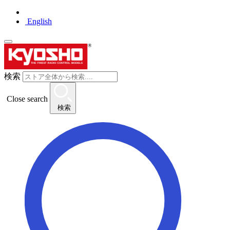
English
検索
Close search
検索