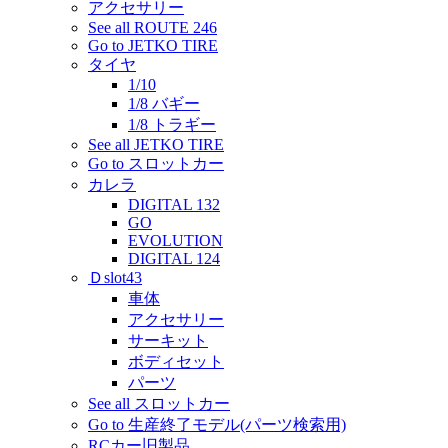
アクセサリー
See all ROUTE 246
Go to JETKO TIRE
タイヤ
1/10
1/8 バギー
1/8 トラギー
See all JETKO TIRE
Go to スロットカー
カレラ
DIGITAL 132
GO
EVOLUTION
DIGITAL 124
Ｄslot43
車体
アクセサリー
サーキット
ボディセット
パーツ
See all スロットカー
Go to 生産終了モデル(パーツ検索用)
RCカー旧製品