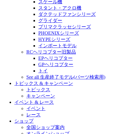
スケール機
スタント・アクロ機
ダクテッドファンシリーズ
グライダー
プリマクラッセシリーズ
PHOENIXシリーズ
HYPEシリーズ
インポートモデル
RCヘリコプター旧製品
EPヘリコプター
GPヘリコプター
トイ
See all 生産終了モデル(パーツ検索用)
トピックス & キャンペーン
トピックス
キャンペーン
イベント & レース
イベント
レース
ショップ
全国ショップ案内
オンラインショップ