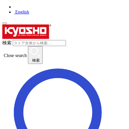
English
検索
Close search
検索