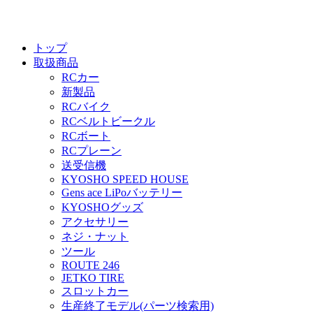
トップ
取扱商品
RCカー
新製品
RCバイク
RCベルトビークル
RCボート
RCプレーン
送受信機
KYOSHO SPEED HOUSE
Gens ace LiPoバッテリー
KYOSHOグッズ
アクセサリー
ネジ・ナット
ツール
ROUTE 246
JETKO TIRE
スロットカー
生産終了モデル(パーツ検索用)