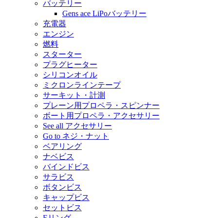
バッテリー
Gens ace LiPoバッテリー
充電器
エンジン
燃料
スターター
プラグヒーター
シリコンオイル
ミクロンラインテープ
サーキット・計測
プレーン用プロペラ・スピンナー
ボート用プロペラ・アクセサリー
See all アクセサリー
Go to ネジ・ナット
ベアリング
ナベビス
バインドビス
サラビス
ボタンビス
キャップビス
セットビス
Eリング