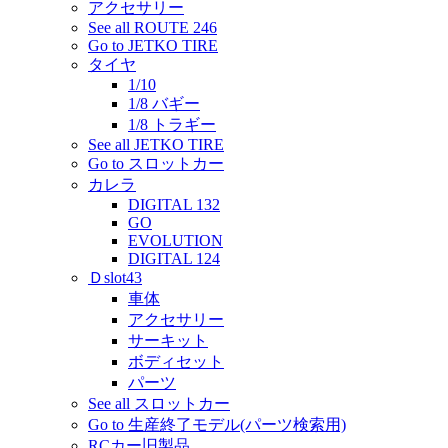
アクセサリー
See all ROUTE 246
Go to JETKO TIRE
タイヤ
1/10
1/8 バギー
1/8 トラギー
See all JETKO TIRE
Go to スロットカー
カレラ
DIGITAL 132
GO
EVOLUTION
DIGITAL 124
Ｄslot43
車体
アクセサリー
サーキット
ボディセット
パーツ
See all スロットカー
Go to 生産終了モデル(パーツ検索用)
RCカー旧製品