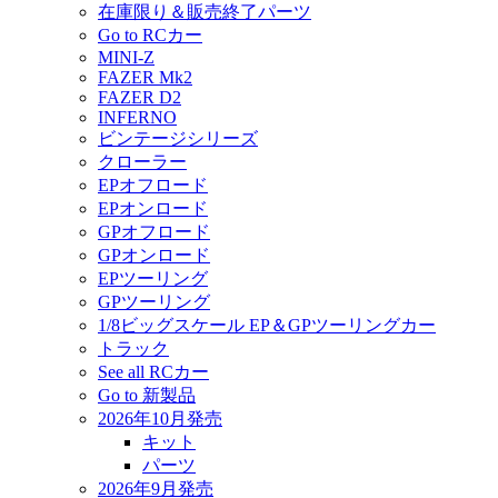
在庫限り＆販売終了パーツ
Go to RCカー
MINI-Z
FAZER Mk2
FAZER D2
INFERNO
ビンテージシリーズ
クローラー
EPオフロード
EPオンロード
GPオフロード
GPオンロード
EPツーリング
GPツーリング
1/8ビッグスケール EP＆GPツーリングカー
トラック
See all RCカー
Go to 新製品
2026年10月発売
キット
パーツ
2026年9月発売