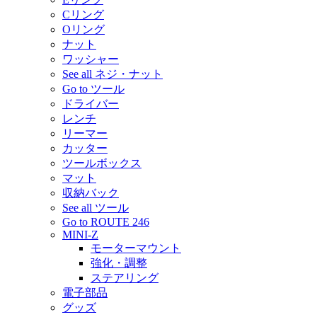
Cリング
Oリング
ナット
ワッシャー
See all ネジ・ナット
Go to ツール
ドライバー
レンチ
リーマー
カッター
ツールボックス
マット
収納バック
See all ツール
Go to ROUTE 246
MINI-Z
モーターマウント
強化・調整
ステアリング
電子部品
グッズ