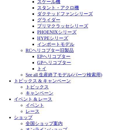
スケール機
スタント・アクロ機
ダクテッドファンシリーズ
グライダー
プリマクラッセシリーズ
PHOENIXシリーズ
HYPEシリーズ
インポートモデル
RCヘリコプター旧製品
EPヘリコプター
GPヘリコプター
トイ
See all 生産終了モデル(パーツ検索用)
トピックス & キャンペーン
トピックス
キャンペーン
イベント & レース
イベント
レース
ショップ
全国ショップ案内
オンラインショップ