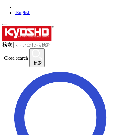
English
検索
Close search
検索