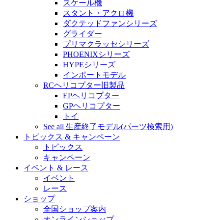
スケール機
スタント・アクロ機
ダクテッドファンシリーズ
グライダー
プリマクラッセシリーズ
PHOENIXシリーズ
HYPEシリーズ
インポートモデル
RCヘリコプター旧製品
EPヘリコプター
GPヘリコプター
トイ
See all 生産終了モデル(パーツ検索用)
トピックス & キャンペーン
トピックス
キャンペーン
イベント & レース
イベント
レース
ショップ
全国ショップ案内
オンラインショップ