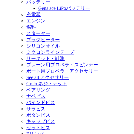
バッテリー
Gens ace LiPoバッテリー
充電器
エンジン
燃料
スターター
プラグヒーター
シリコンオイル
ミクロンラインテープ
サーキット・計測
プレーン用プロペラ・スピンナー
ボート用プロペラ・アクセサリー
See all アクセサリー
Go to ネジ・ナット
ベアリング
ナベビス
バインドビス
サラビス
ボタンビス
キャップビス
セットビス
Eリング