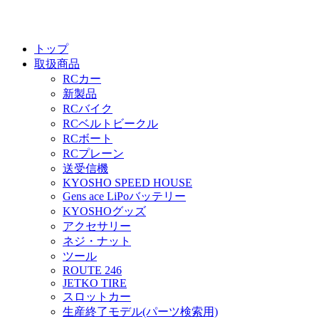
トップ
取扱商品
RCカー
新製品
RCバイク
RCベルトビークル
RCボート
RCプレーン
送受信機
KYOSHO SPEED HOUSE
Gens ace LiPoバッテリー
KYOSHOグッズ
アクセサリー
ネジ・ナット
ツール
ROUTE 246
JETKO TIRE
スロットカー
生産終了モデル(パーツ検索用)