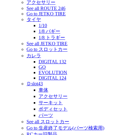
アクセサリー
See all ROUTE 246
Go to JETKO TIRE
タイヤ
1/10
1/8 バギー
1/8 トラギー
See all JETKO TIRE
Go to スロットカー
カレラ
DIGITAL 132
GO
EVOLUTION
DIGITAL 124
Ｄslot43
車体
アクセサリー
サーキット
ボディセット
パーツ
See all スロットカー
Go to 生産終了モデル(パーツ検索用)
RCカー旧製品