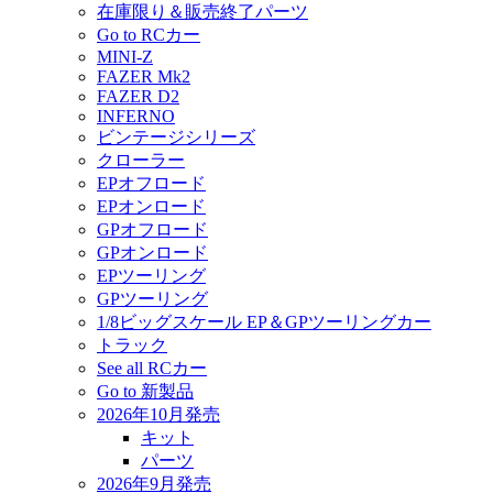
在庫限り＆販売終了パーツ
Go to RCカー
MINI-Z
FAZER Mk2
FAZER D2
INFERNO
ビンテージシリーズ
クローラー
EPオフロード
EPオンロード
GPオフロード
GPオンロード
EPツーリング
GPツーリング
1/8ビッグスケール EP＆GPツーリングカー
トラック
See all RCカー
Go to 新製品
2026年10月発売
キット
パーツ
2026年9月発売