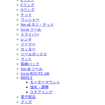
Cリング
Oリング
ナット
ワッシャー
See all ネジ・ナット
Go to ツール
ドライバー
レンチ
リーマー
カッター
ツールボックス
マット
収納バック
See all ツール
Go to ROUTE 246
MINI-Z
モーターマウント
強化・調整
ステアリング
電子部品
グッズ