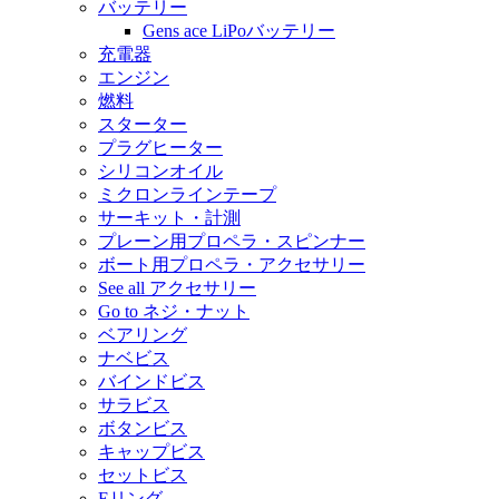
バッテリー
Gens ace LiPoバッテリー
充電器
エンジン
燃料
スターター
プラグヒーター
シリコンオイル
ミクロンラインテープ
サーキット・計測
プレーン用プロペラ・スピンナー
ボート用プロペラ・アクセサリー
See all アクセサリー
Go to ネジ・ナット
ベアリング
ナベビス
バインドビス
サラビス
ボタンビス
キャップビス
セットビス
Eリング