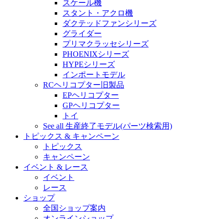
スケール機
スタント・アクロ機
ダクテッドファンシリーズ
グライダー
プリマクラッセシリーズ
PHOENIXシリーズ
HYPEシリーズ
インポートモデル
RCヘリコプター旧製品
EPヘリコプター
GPヘリコプター
トイ
See all 生産終了モデル(パーツ検索用)
トピックス & キャンペーン
トピックス
キャンペーン
イベント & レース
イベント
レース
ショップ
全国ショップ案内
オンラインショップ