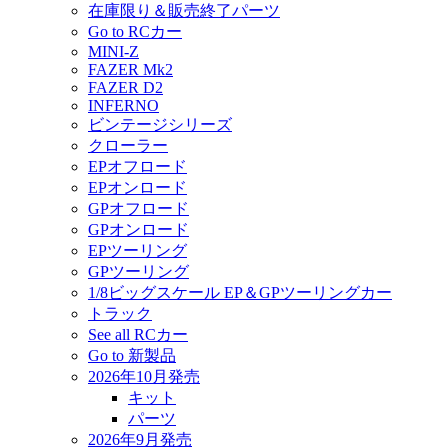
在庫限り＆販売終了パーツ
Go to RCカー
MINI-Z
FAZER Mk2
FAZER D2
INFERNO
ビンテージシリーズ
クローラー
EPオフロード
EPオンロード
GPオフロード
GPオンロード
EPツーリング
GPツーリング
1/8ビッグスケール EP＆GPツーリングカー
トラック
See all RCカー
Go to 新製品
2026年10月発売
キット
パーツ
2026年9月発売