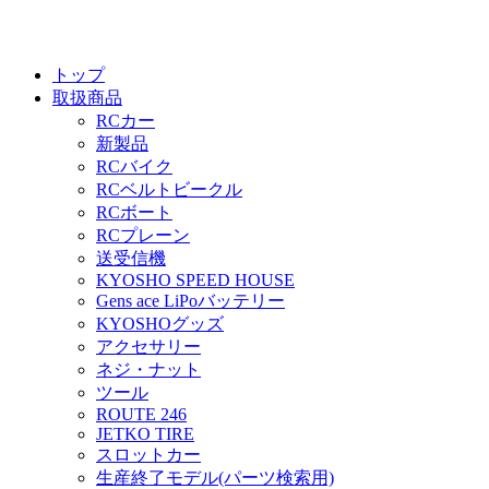
トップ
取扱商品
RCカー
新製品
RCバイク
RCベルトビークル
RCボート
RCプレーン
送受信機
KYOSHO SPEED HOUSE
Gens ace LiPoバッテリー
KYOSHOグッズ
アクセサリー
ネジ・ナット
ツール
ROUTE 246
JETKO TIRE
スロットカー
生産終了モデル(パーツ検索用)