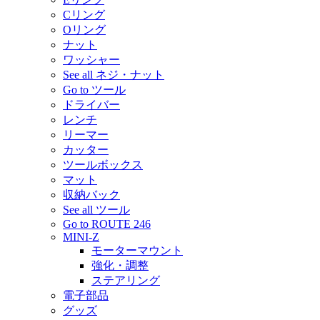
Cリング
Oリング
ナット
ワッシャー
See all ネジ・ナット
Go to ツール
ドライバー
レンチ
リーマー
カッター
ツールボックス
マット
収納バック
See all ツール
Go to ROUTE 246
MINI-Z
モーターマウント
強化・調整
ステアリング
電子部品
グッズ