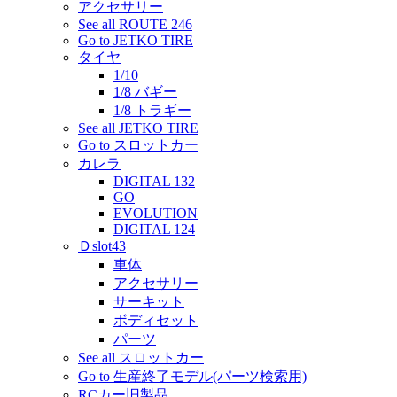
アクセサリー
See all ROUTE 246
Go to JETKO TIRE
タイヤ
1/10
1/8 バギー
1/8 トラギー
See all JETKO TIRE
Go to スロットカー
カレラ
DIGITAL 132
GO
EVOLUTION
DIGITAL 124
Ｄslot43
車体
アクセサリー
サーキット
ボディセット
パーツ
See all スロットカー
Go to 生産終了モデル(パーツ検索用)
RCカー旧製品