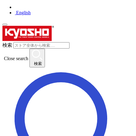
English
検索
Close search
検索