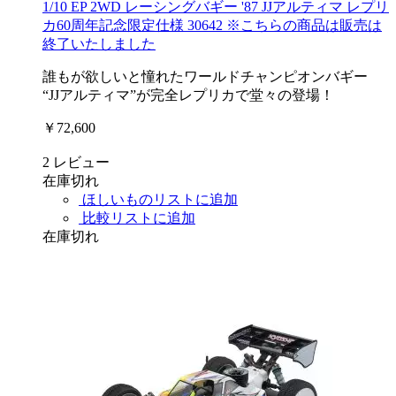
1/10 EP 2WD レーシングバギー '87 JJアルティマ レプリ
カ60周年記念限定仕様 30642 ※こちらの商品は販売は
終了いたしました
誰もが欲しいと憧れたワールドチャンピオンバギー
“JJアルティマ”が完全レプリカで堂々の登場！
￥72,600
2
レビュー
在庫切れ
ほしいものリストに追加
比較リストに追加
在庫切れ