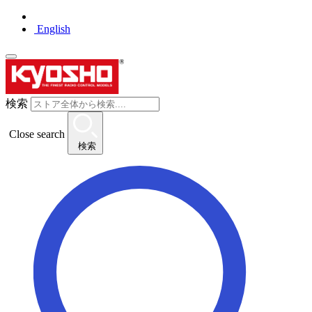
English
検索
Close search
検索