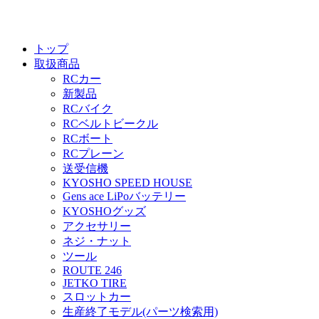
トップ
取扱商品
RCカー
新製品
RCバイク
RCベルトビークル
RCボート
RCプレーン
送受信機
KYOSHO SPEED HOUSE
Gens ace LiPoバッテリー
KYOSHOグッズ
アクセサリー
ネジ・ナット
ツール
ROUTE 246
JETKO TIRE
スロットカー
生産終了モデル(パーツ検索用)