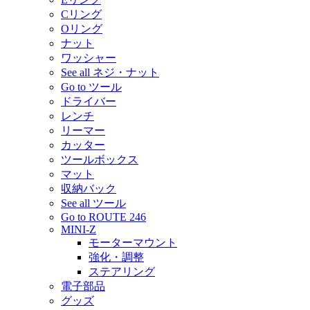
Cリング
Oリング
ナット
ワッシャー
See all ネジ・ナット
Go to ツール
ドライバー
レンチ
リーマー
カッター
ツールボックス
マット
収納バック
See all ツール
Go to ROUTE 246
MINI-Z
モーターマウント
強化・調整
ステアリング
電子部品
グッズ