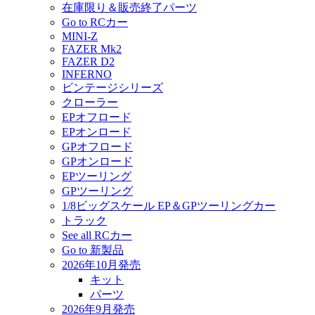
在庫限り＆販売終了パーツ
Go to RCカー
MINI-Z
FAZER Mk2
FAZER D2
INFERNO
ビンテージシリーズ
クローラー
EPオフロード
EPオンロード
GPオフロード
GPオンロード
EPツーリング
GPツーリング
1/8ビッグスケール EP＆GPツーリングカー
トラック
See all RCカー
Go to 新製品
2026年10月発売
キット
パーツ
2026年9月発売