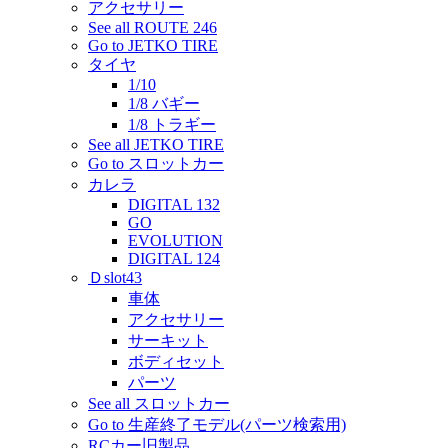
アクセサリー
See all ROUTE 246
Go to JETKO TIRE
タイヤ
1/10
1/8 バギー
1/8 トラギー
See all JETKO TIRE
Go to スロットカー
カレラ
DIGITAL 132
GO
EVOLUTION
DIGITAL 124
Ｄslot43
車体
アクセサリー
サーキット
ボディセット
パーツ
See all スロットカー
Go to 生産終了モデル(パーツ検索用)
RCカー旧製品