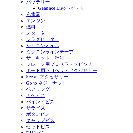
バッテリー
Gens ace LiPoバッテリー
充電器
エンジン
燃料
スターター
プラグヒーター
シリコンオイル
ミクロンラインテープ
サーキット・計測
プレーン用プロペラ・スピンナー
ボート用プロペラ・アクセサリー
See all アクセサリー
Go to ネジ・ナット
ベアリング
ナベビス
バインドビス
サラビス
ボタンビス
キャップビス
セットビス
Eリング