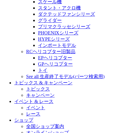
スケール機
スタント・アクロ機
ダクテッドファンシリーズ
グライダー
プリマクラッセシリーズ
PHOENIXシリーズ
HYPEシリーズ
インポートモデル
RCヘリコプター旧製品
EPヘリコプター
GPヘリコプター
トイ
See all 生産終了モデル(パーツ検索用)
トピックス & キャンペーン
トピックス
キャンペーン
イベント & レース
イベント
レース
ショップ
全国ショップ案内
オンラインショップ