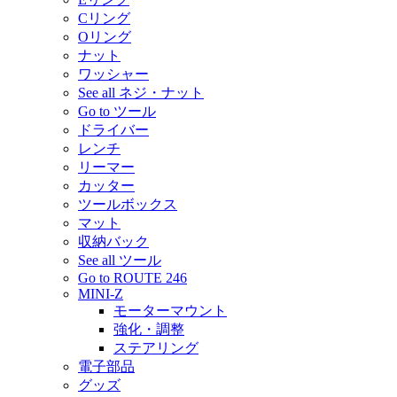
Cリング
Oリング
ナット
ワッシャー
See all ネジ・ナット
Go to ツール
ドライバー
レンチ
リーマー
カッター
ツールボックス
マット
収納バック
See all ツール
Go to ROUTE 246
MINI-Z
モーターマウント
強化・調整
ステアリング
電子部品
グッズ