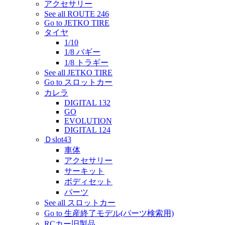
アクセサリー
See all ROUTE 246
Go to JETKO TIRE
タイヤ
1/10
1/8 バギー
1/8 トラギー
See all JETKO TIRE
Go to スロットカー
カレラ
DIGITAL 132
GO
EVOLUTION
DIGITAL 124
Ｄslot43
車体
アクセサリー
サーキット
ボディセット
パーツ
See all スロットカー
Go to 生産終了モデル(パーツ検索用)
RCカー旧製品