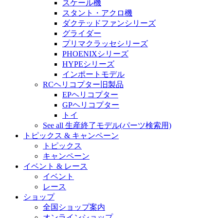
スケール機
スタント・アクロ機
ダクテッドファンシリーズ
グライダー
プリマクラッセシリーズ
PHOENIXシリーズ
HYPEシリーズ
インポートモデル
RCヘリコプター旧製品
EPヘリコプター
GPヘリコプター
トイ
See all 生産終了モデル(パーツ検索用)
トピックス & キャンペーン
トピックス
キャンペーン
イベント & レース
イベント
レース
ショップ
全国ショップ案内
オンラインショップ