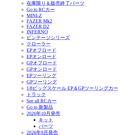
在庫限り＆販売終了パーツ
Go to RCカー
MINI-Z
FAZER Mk2
FAZER D2
INFERNO
ビンテージシリーズ
クローラー
EPオフロード
EPオンロード
GPオフロード
GPオンロード
EPツーリング
GPツーリング
1/8ビッグスケール EP＆GPツーリングカー
トラック
See all RCカー
Go to 新製品
2026年10月発売
キット
パーツ
2026年9月発売