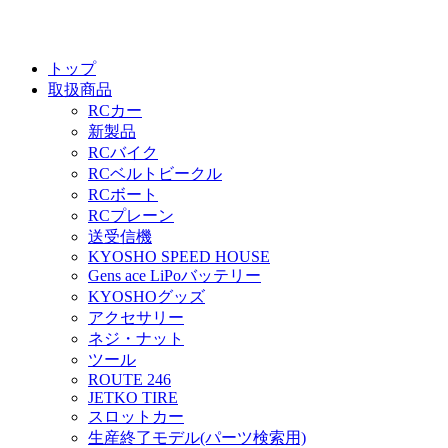
トップ
取扱商品
RCカー
新製品
RCバイク
RCベルトビークル
RCボート
RCプレーン
送受信機
KYOSHO SPEED HOUSE
Gens ace LiPoバッテリー
KYOSHOグッズ
アクセサリー
ネジ・ナット
ツール
ROUTE 246
JETKO TIRE
スロットカー
生産終了モデル(パーツ検索用)