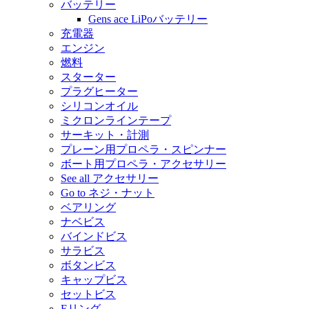
バッテリー
Gens ace LiPoバッテリー
充電器
エンジン
燃料
スターター
プラグヒーター
シリコンオイル
ミクロンラインテープ
サーキット・計測
プレーン用プロペラ・スピンナー
ボート用プロペラ・アクセサリー
See all アクセサリー
Go to ネジ・ナット
ベアリング
ナベビス
バインドビス
サラビス
ボタンビス
キャップビス
セットビス
Eリング