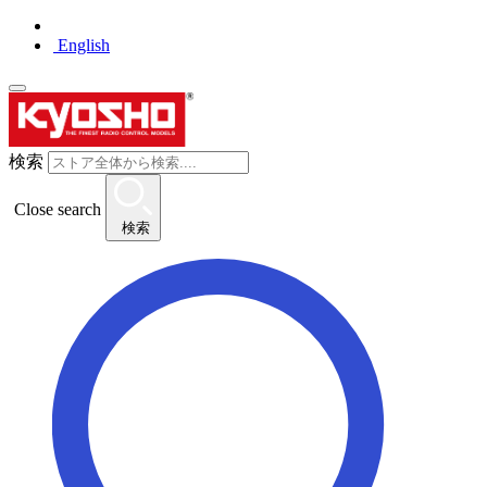
English
検索
Close search
検索