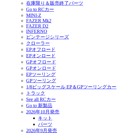
在庫限り＆販売終了パーツ
Go to RCカー
MINI-Z
FAZER Mk2
FAZER D2
INFERNO
ビンテージシリーズ
クローラー
EPオフロード
EPオンロード
GPオフロード
GPオンロード
EPツーリング
GPツーリング
1/8ビッグスケール EP＆GPツーリングカー
トラック
See all RCカー
Go to 新製品
2026年10月発売
キット
パーツ
2026年9月発売