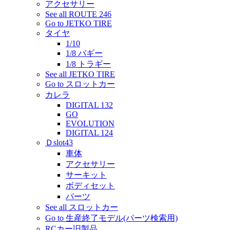
アクセサリー
See all ROUTE 246
Go to JETKO TIRE
タイヤ
1/10
1/8 バギー
1/8 トラギー
See all JETKO TIRE
Go to スロットカー
カレラ
DIGITAL 132
GO
EVOLUTION
DIGITAL 124
Ｄslot43
車体
アクセサリー
サーキット
ボディセット
パーツ
See all スロットカー
Go to 生産終了モデル(パーツ検索用)
RCカー旧製品