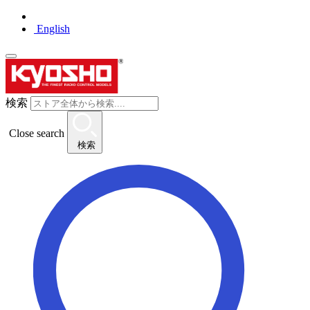
English
検索
Close search
検索