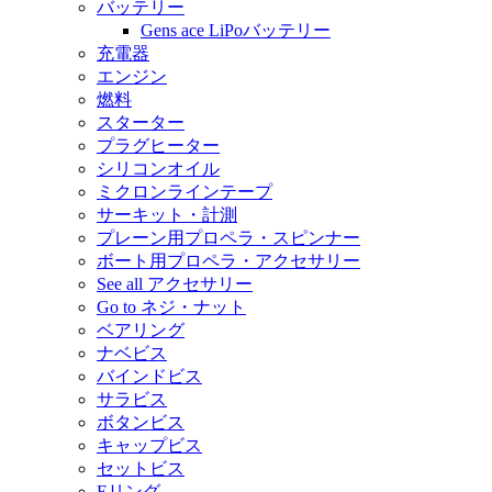
バッテリー
Gens ace LiPoバッテリー
充電器
エンジン
燃料
スターター
プラグヒーター
シリコンオイル
ミクロンラインテープ
サーキット・計測
プレーン用プロペラ・スピンナー
ボート用プロペラ・アクセサリー
See all アクセサリー
Go to ネジ・ナット
ベアリング
ナベビス
バインドビス
サラビス
ボタンビス
キャップビス
セットビス
Eリング