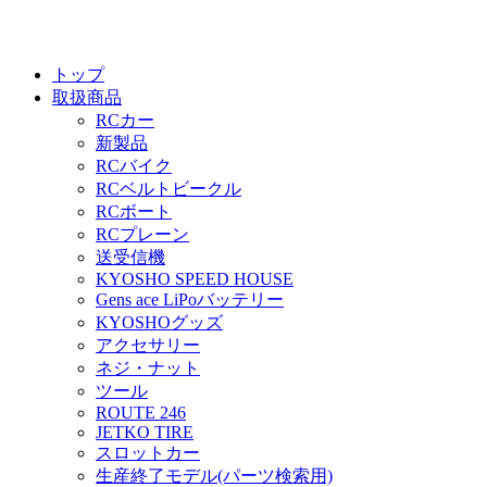
トップ
取扱商品
RCカー
新製品
RCバイク
RCベルトビークル
RCボート
RCプレーン
送受信機
KYOSHO SPEED HOUSE
Gens ace LiPoバッテリー
KYOSHOグッズ
アクセサリー
ネジ・ナット
ツール
ROUTE 246
JETKO TIRE
スロットカー
生産終了モデル(パーツ検索用)