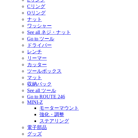
Cリング
Oリング
ナット
ワッシャー
See all ネジ・ナット
Go to ツール
ドライバー
レンチ
リーマー
カッター
ツールボックス
マット
収納バック
See all ツール
Go to ROUTE 246
MINI-Z
モーターマウント
強化・調整
ステアリング
電子部品
グッズ