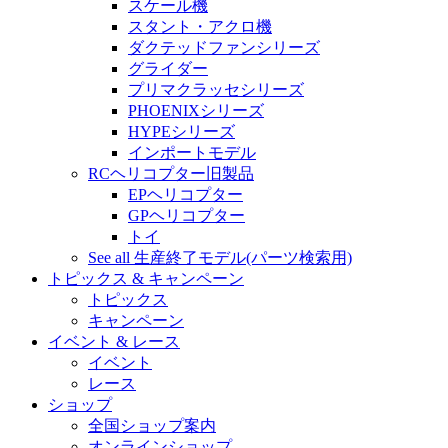
スケール機
スタント・アクロ機
ダクテッドファンシリーズ
グライダー
プリマクラッセシリーズ
PHOENIXシリーズ
HYPEシリーズ
インポートモデル
RCヘリコプター旧製品
EPヘリコプター
GPヘリコプター
トイ
See all 生産終了モデル(パーツ検索用)
トピックス & キャンペーン
トピックス
キャンペーン
イベント & レース
イベント
レース
ショップ
全国ショップ案内
オンラインショップ