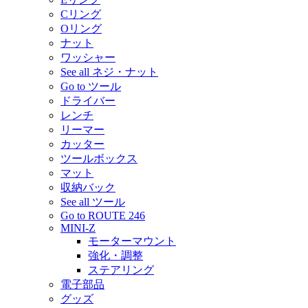
Cリング
Oリング
ナット
ワッシャー
See all ネジ・ナット
Go to ツール
ドライバー
レンチ
リーマー
カッター
ツールボックス
マット
収納バック
See all ツール
Go to ROUTE 246
MINI-Z
モーターマウント
強化・調整
ステアリング
電子部品
グッズ