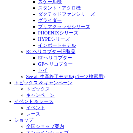
スケール機
スタント・アクロ機
ダクテッドファンシリーズ
グライダー
プリマクラッセシリーズ
PHOENIXシリーズ
HYPEシリーズ
インポートモデル
RCヘリコプター旧製品
EPヘリコプター
GPヘリコプター
トイ
See all 生産終了モデル(パーツ検索用)
トピックス & キャンペーン
トピックス
キャンペーン
イベント & レース
イベント
レース
ショップ
全国ショップ案内
オンラインショップ