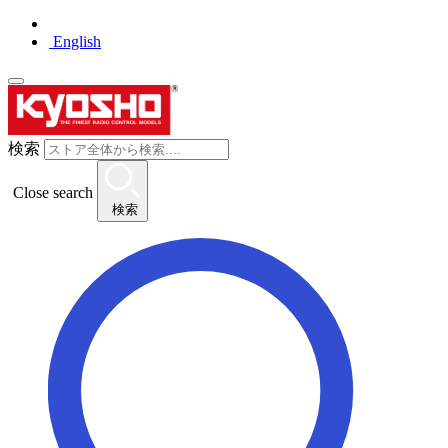
English
検索
Close search
検索