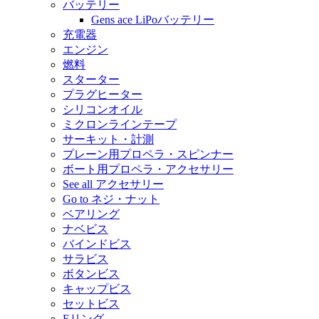
バッテリー
Gens ace LiPoバッテリー
充電器
エンジン
燃料
スターター
プラグヒーター
シリコンオイル
ミクロンラインテープ
サーキット・計測
プレーン用プロペラ・スピンナー
ボート用プロペラ・アクセサリー
See all アクセサリー
Go to ネジ・ナット
ベアリング
ナベビス
バインドビス
サラビス
ボタンビス
キャップビス
セットビス
Eリング