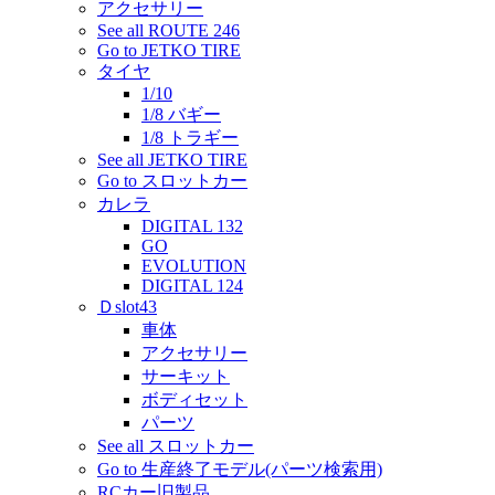
アクセサリー
See all ROUTE 246
Go to JETKO TIRE
タイヤ
1/10
1/8 バギー
1/8 トラギー
See all JETKO TIRE
Go to スロットカー
カレラ
DIGITAL 132
GO
EVOLUTION
DIGITAL 124
Ｄslot43
車体
アクセサリー
サーキット
ボディセット
パーツ
See all スロットカー
Go to 生産終了モデル(パーツ検索用)
RCカー旧製品