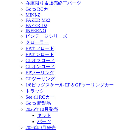
在庫限り＆販売終了パーツ
Go to RCカー
MINI-Z
FAZER Mk2
FAZER D2
INFERNO
ビンテージシリーズ
クローラー
EPオフロード
EPオンロード
GPオフロード
GPオンロード
EPツーリング
GPツーリング
1/8ビッグスケール EP＆GPツーリングカー
トラック
See all RCカー
Go to 新製品
2026年10月発売
キット
パーツ
2026年9月発売