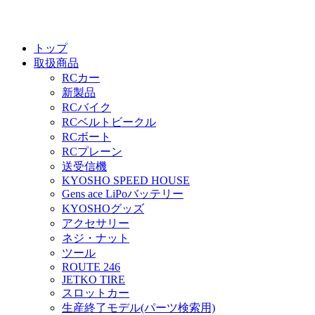
トップ
取扱商品
RCカー
新製品
RCバイク
RCベルトビークル
RCボート
RCプレーン
送受信機
KYOSHO SPEED HOUSE
Gens ace LiPoバッテリー
KYOSHOグッズ
アクセサリー
ネジ・ナット
ツール
ROUTE 246
JETKO TIRE
スロットカー
生産終了モデル(パーツ検索用)