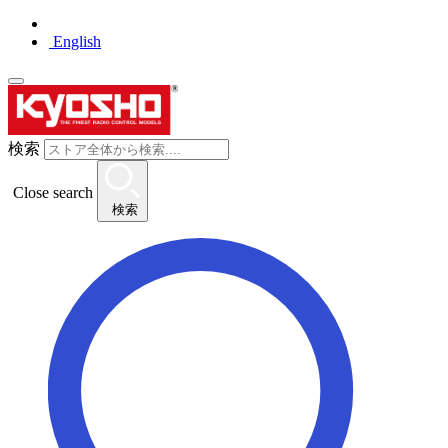
English
検索
Close search
検索