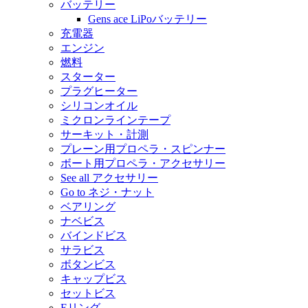
バッテリー
Gens ace LiPoバッテリー
充電器
エンジン
燃料
スターター
プラグヒーター
シリコンオイル
ミクロンラインテープ
サーキット・計測
プレーン用プロペラ・スピンナー
ボート用プロペラ・アクセサリー
See all アクセサリー
Go to ネジ・ナット
ベアリング
ナベビス
バインドビス
サラビス
ボタンビス
キャップビス
セットビス
Eリング