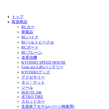
トップ
取扱商品
RCカー
新製品
RCバイク
RCベルトビークル
RCボート
RCプレーン
送受信機
KYOSHO SPEED HOUSE
Gens ace LiPoバッテリー
KYOSHOグッズ
アクセサリー
ネジ・ナット
ツール
ROUTE 246
JETKO TIRE
スロットカー
生産終了モデル(パーツ検索用)