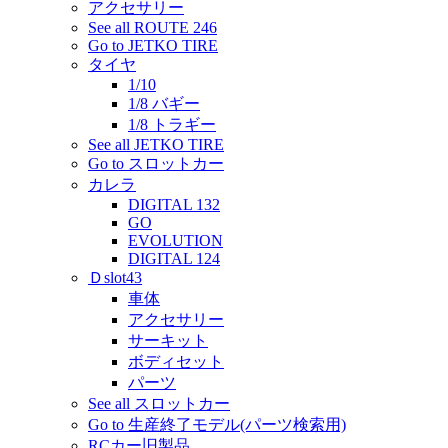
アクセサリー
See all ROUTE 246
Go to JETKO TIRE
タイヤ
1/10
1/8 バギー
1/8 トラギー
See all JETKO TIRE
Go to スロットカー
カレラ
DIGITAL 132
GO
EVOLUTION
DIGITAL 124
Ｄslot43
車体
アクセサリー
サーキット
ボディセット
パーツ
See all スロットカー
Go to 生産終了モデル(パーツ検索用)
RCカー旧製品