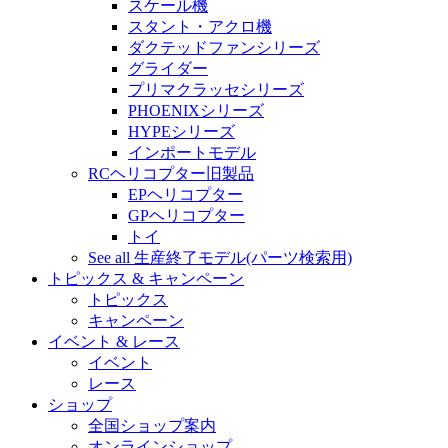
スケール機
スタント・アクロ機
ダクテッドファンシリーズ
グライダー
プリマクラッセシリーズ
PHOENIXシリーズ
HYPEシリーズ
インポートモデル
RCヘリコプター旧製品
EPヘリコプター
GPヘリコプター
トイ
See all 生産終了モデル(パーツ検索用)
トピックス & キャンペーン
トピックス
キャンペーン
イベント & レース
イベント
レース
ショップ
全国ショップ案内
オンラインショップ