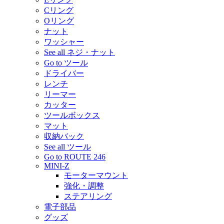
Cリング
Oリング
ナット
ワッシャー
See all ネジ・ナット
Go to ツール
ドライバー
レンチ
リーマー
カッター
ツールボックス
マット
収納バック
See all ツール
Go to ROUTE 246
MINI-Z
モーターマウント
強化・調整
ステアリング
電子部品
グッズ