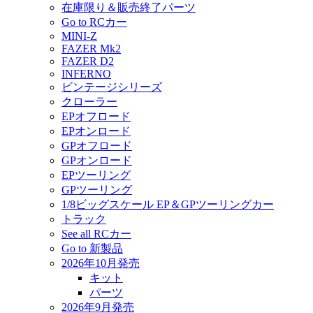
在庫限り＆販売終了パーツ
Go to RCカー
MINI-Z
FAZER Mk2
FAZER D2
INFERNO
ビンテージシリーズ
クローラー
EPオフロード
EPオンロード
GPオフロード
GPオンロード
EPツーリング
GPツーリング
1/8ビッグスケール EP＆GPツーリングカー
トラック
See all RCカー
Go to 新製品
2026年10月発売
キット
パーツ
2026年9月発売