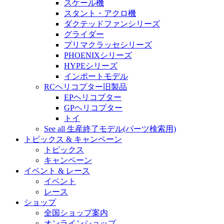
スケール機
スタント・アクロ機
ダクテッドファンシリーズ
グライダー
プリマクラッセシリーズ
PHOENIXシリーズ
HYPEシリーズ
インポートモデル
RCヘリコプター旧製品
EPヘリコプター
GPヘリコプター
トイ
See all 生産終了モデル(パーツ検索用)
トピックス & キャンペーン
トピックス
キャンペーン
イベント & レース
イベント
レース
ショップ
全国ショップ案内
オンラインショップ