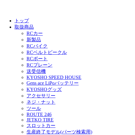
トップ
取扱商品
RCカー
新製品
RCバイク
RCベルトビークル
RCボート
RCプレーン
送受信機
KYOSHO SPEED HOUSE
Gens ace LiPoバッテリー
KYOSHOグッズ
アクセサリー
ネジ・ナット
ツール
ROUTE 246
JETKO TIRE
スロットカー
生産終了モデル(パーツ検索用)