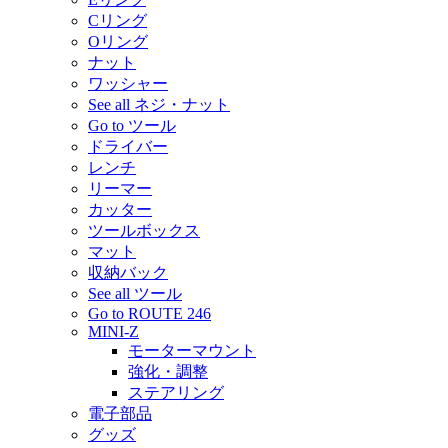
Cリング
Oリング
ナット
ワッシャー
See all ネジ・ナット
Go to ツール
ドライバー
レンチ
リーマー
カッター
ツールボックス
マット
収納バック
See all ツール
Go to ROUTE 246
MINI-Z
モーターマウント
強化・調整
ステアリング
電子部品
グッズ