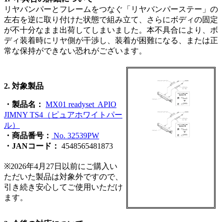
リヤバンパーとフレームをつなぐ「リヤバンパーステー」の
左右を逆に取り付けた状態で組み立て、さらにボディの固定
が不十分なまま出荷してしまいました。本不具合により、ボ
ディ装着時にリヤ側が干渉し、装着が困難になる、または正
常な保持ができない恐れがございます。
2.
対象製品
・製品名：
MX01 readyset APIO
JIMNY TS4
（ピュアホワイトパー
ル）
・商品番号：
No. 32539PW
・JAN
コード：
4548565481873
※2026
年
4
月
27
日以前にご購入い
ただいた製品は対象外ですので、
引き続き安心してご使用いただけ
ます。