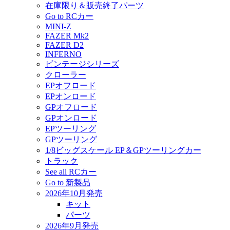
在庫限り＆販売終了パーツ
Go to RCカー
MINI-Z
FAZER Mk2
FAZER D2
INFERNO
ビンテージシリーズ
クローラー
EPオフロード
EPオンロード
GPオフロード
GPオンロード
EPツーリング
GPツーリング
1/8ビッグスケール EP＆GPツーリングカー
トラック
See all RCカー
Go to 新製品
2026年10月発売
キット
パーツ
2026年9月発売