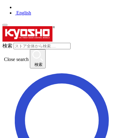
English
検索
Close search
検索