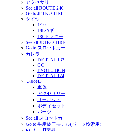
アクセサリー
See all ROUTE 246
Go to JETKO TIRE
タイヤ
1/10
1/8 バギー
1/8 トラギー
See all JETKO TIRE
Go to スロットカー
カレラ
DIGITAL 132
GO
EVOLUTION
DIGITAL 124
Ｄslot43
車体
アクセサリー
サーキット
ボディセット
パーツ
See all スロットカー
Go to 生産終了モデル(パーツ検索用)
RCカー旧製品