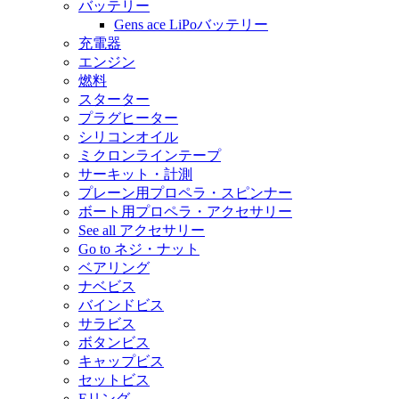
バッテリー
Gens ace LiPoバッテリー
充電器
エンジン
燃料
スターター
プラグヒーター
シリコンオイル
ミクロンラインテープ
サーキット・計測
プレーン用プロペラ・スピンナー
ボート用プロペラ・アクセサリー
See all アクセサリー
Go to ネジ・ナット
ベアリング
ナベビス
バインドビス
サラビス
ボタンビス
キャップビス
セットビス
Eリング