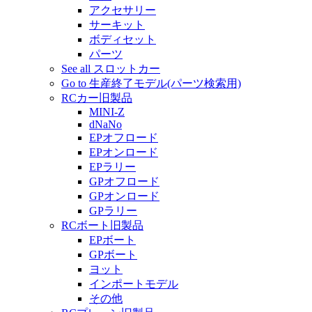
アクセサリー
サーキット
ボディセット
パーツ
See all スロットカー
Go to 生産終了モデル(パーツ検索用)
RCカー旧製品
MINI-Z
dNaNo
EPオフロード
EPオンロード
EPラリー
GPオフロード
GPオンロード
GPラリー
RCボート旧製品
EPボート
GPボート
ヨット
インポートモデル
その他