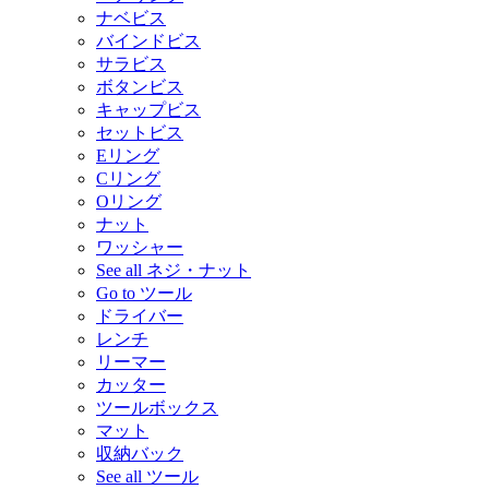
ナベビス
バインドビス
サラビス
ボタンビス
キャップビス
セットビス
Eリング
Cリング
Oリング
ナット
ワッシャー
See all ネジ・ナット
Go to ツール
ドライバー
レンチ
リーマー
カッター
ツールボックス
マット
収納バック
See all ツール