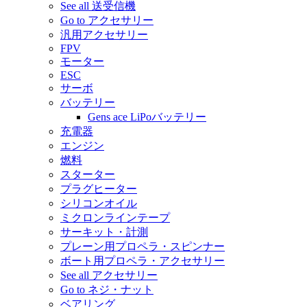
See all 送受信機
Go to アクセサリー
汎用アクセサリー
FPV
モーター
ESC
サーボ
バッテリー
Gens ace LiPoバッテリー
充電器
エンジン
燃料
スターター
プラグヒーター
シリコンオイル
ミクロンラインテープ
サーキット・計測
プレーン用プロペラ・スピンナー
ボート用プロペラ・アクセサリー
See all アクセサリー
Go to ネジ・ナット
ベアリング