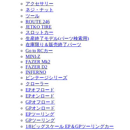
アクセサリー
ネジ・ナット
ツール
ROUTE 246
JETKO TIRE
スロットカー
生産終了モデル(パーツ検索用)
在庫限り＆販売終了パーツ
Go to RCカー
MINI-Z
FAZER Mk2
FAZER D2
INFERNO
ビンテージシリーズ
クローラー
EPオフロード
EPオンロード
GPオフロード
GPオンロード
EPツーリング
GPツーリング
1/8ビッグスケール EP＆GPツーリングカー