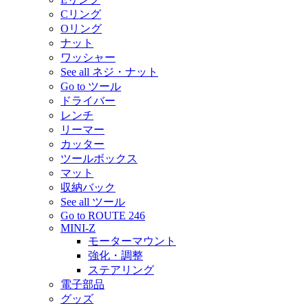
Cリング
Oリング
ナット
ワッシャー
See all ネジ・ナット
Go to ツール
ドライバー
レンチ
リーマー
カッター
ツールボックス
マット
収納バック
See all ツール
Go to ROUTE 246
MINI-Z
モーターマウント
強化・調整
ステアリング
電子部品
グッズ