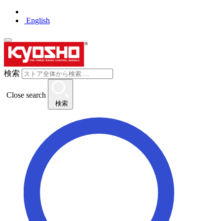
English
検索
Close search
検索