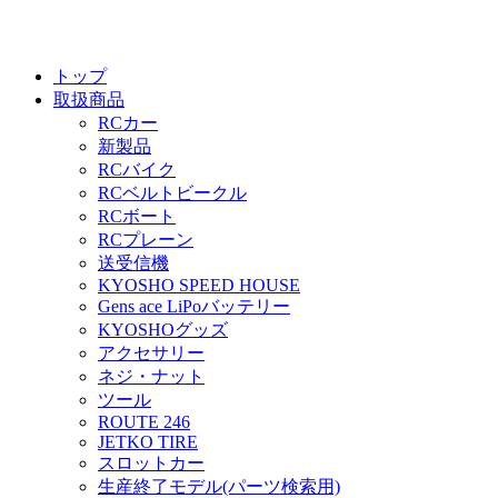
トップ
取扱商品
RCカー
新製品
RCバイク
RCベルトビークル
RCボート
RCプレーン
送受信機
KYOSHO SPEED HOUSE
Gens ace LiPoバッテリー
KYOSHOグッズ
アクセサリー
ネジ・ナット
ツール
ROUTE 246
JETKO TIRE
スロットカー
生産終了モデル(パーツ検索用)