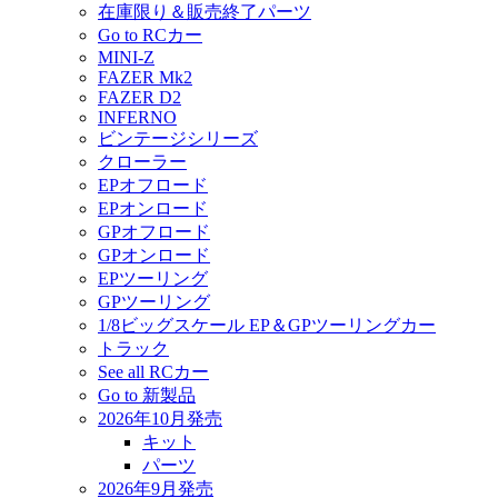
在庫限り＆販売終了パーツ
Go to RCカー
MINI-Z
FAZER Mk2
FAZER D2
INFERNO
ビンテージシリーズ
クローラー
EPオフロード
EPオンロード
GPオフロード
GPオンロード
EPツーリング
GPツーリング
1/8ビッグスケール EP＆GPツーリングカー
トラック
See all RCカー
Go to 新製品
2026年10月発売
キット
パーツ
2026年9月発売