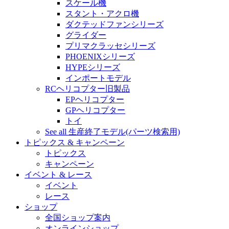
スケール機
スタント・アクロ機
ダクテッドファンシリーズ
グライダー
プリマクラッセシリーズ
PHOENIXシリーズ
HYPEシリーズ
インポートモデル
RCヘリコプター旧製品
EPヘリコプター
GPヘリコプター
トイ
See all 生産終了モデル(パーツ検索用)
トピックス & キャンペーン
トピックス
キャンペーン
イベント & レース
イベント
レース
ショップ
全国ショップ案内
オンラインショップ