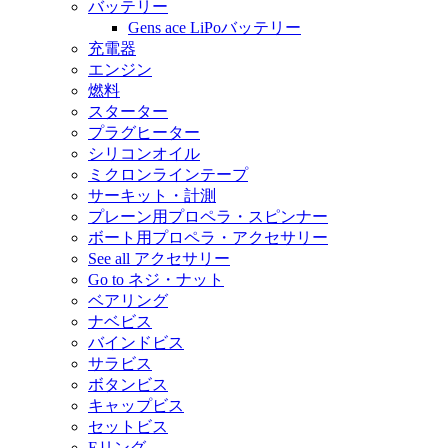
バッテリー
Gens ace LiPoバッテリー
充電器
エンジン
燃料
スターター
プラグヒーター
シリコンオイル
ミクロンラインテープ
サーキット・計測
プレーン用プロペラ・スピンナー
ボート用プロペラ・アクセサリー
See all アクセサリー
Go to ネジ・ナット
ベアリング
ナベビス
バインドビス
サラビス
ボタンビス
キャップビス
セットビス
Eリング