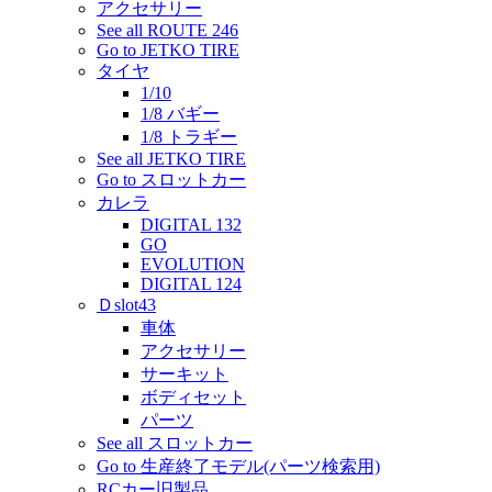
アクセサリー
See all ROUTE 246
Go to JETKO TIRE
タイヤ
1/10
1/8 バギー
1/8 トラギー
See all JETKO TIRE
Go to スロットカー
カレラ
DIGITAL 132
GO
EVOLUTION
DIGITAL 124
Ｄslot43
車体
アクセサリー
サーキット
ボディセット
パーツ
See all スロットカー
Go to 生産終了モデル(パーツ検索用)
RCカー旧製品