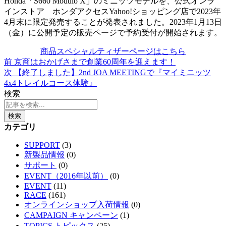
Honda「S660 Modulo X」のミニッツモデルを、公式オンラ
インストア ホンダアクセスYahoo!ショッピング店で2023年
4月末に限定発売することが発表されました。2023年1月13日
（金）に公開予定の販売ページで予約受付が開始されます。
商品スペシャルティザーページはこちら
前
京商はおかげさまで創業60周年を迎えます！
次
【終了しました】2nd JOA MEETINGで『マイミニッツ
4x4トレイルコース体験』
検索
検索
カテゴリ
SUPPORT
(3)
新製品情報
(0)
サポート
(0)
EVENT（2016年以前）
(0)
EVENT
(11)
RACE
(161)
オンラインショップ入荷情報
(0)
CAMPAIGN キャンペーン
(1)
TOPICS トピックス
(25)