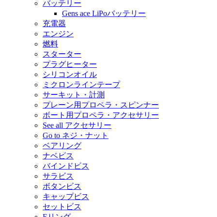
バッテリー
Gens ace LiPoバッテリー
充電器
エンジン
燃料
スターター
プラグヒーター
シリコンオイル
ミクロンラインテープ
サーキット・計測
プレーン用プロペラ・スピンナー
ボート用プロペラ・アクセサリー
See all アクセサリー
Go to ネジ・ナット
ベアリング
ナベビス
バインドビス
サラビス
ボタンビス
キャップビス
セットビス
Eリング