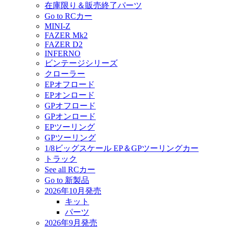
在庫限り＆販売終了パーツ
Go to RCカー
MINI-Z
FAZER Mk2
FAZER D2
INFERNO
ビンテージシリーズ
クローラー
EPオフロード
EPオンロード
GPオフロード
GPオンロード
EPツーリング
GPツーリング
1/8ビッグスケール EP＆GPツーリングカー
トラック
See all RCカー
Go to 新製品
2026年10月発売
キット
パーツ
2026年9月発売