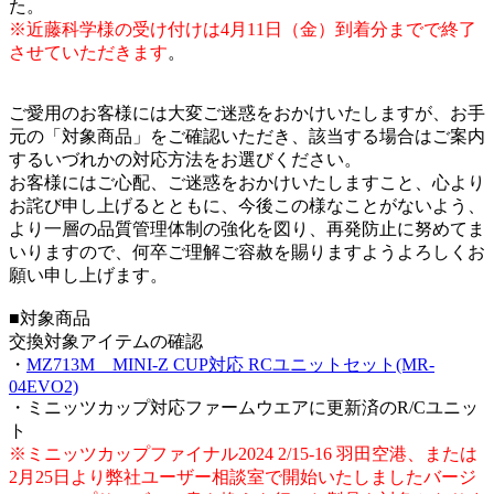
た。
※近藤科学様の受け付けは4月11日（金）到着分までで終了
させていただきます
。
ご愛用のお客様には大変ご迷惑をおかけいたしますが、お手
元の「対象商品」をご確認いただき、該当する場合はご案内
するいづれかの対応方法をお選びください。
お客様にはご心配、ご迷惑をおかけいたしますこと、心より
お詫び申し上げるとともに、今後この様なことがないよう、
より一層の品質管理体制の強化を図り、再発防止に努めてま
いりますので、何卒ご理解ご容赦を賜りますようよろしくお
願い申し上げます。
■対象商品
交換対象アイテムの確認
・
MZ713M MINI-Z CUP対応 RCユニットセット(MR-
04EVO2)
・ミニッツカップ対応ファームウエアに更新済のR/Cユニッ
ト
※ミニッツカップファイナル2024 2/15-16 羽田空港、
または
2月25日より弊社ユーザー相談室で開始いたしましたバージ