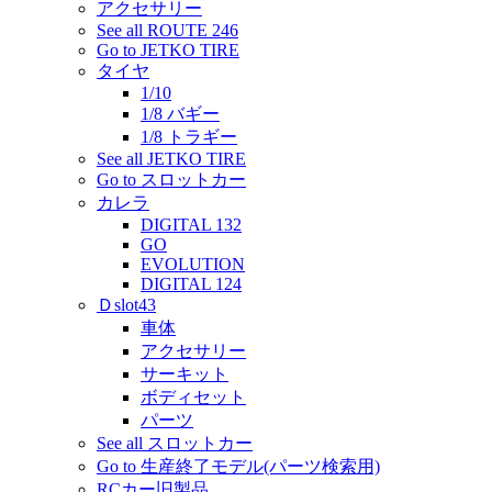
アクセサリー
See all ROUTE 246
Go to JETKO TIRE
タイヤ
1/10
1/8 バギー
1/8 トラギー
See all JETKO TIRE
Go to スロットカー
カレラ
DIGITAL 132
GO
EVOLUTION
DIGITAL 124
Ｄslot43
車体
アクセサリー
サーキット
ボディセット
パーツ
See all スロットカー
Go to 生産終了モデル(パーツ検索用)
RCカー旧製品