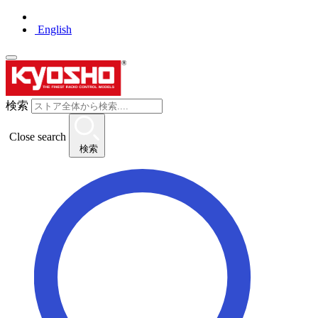
English
検索
Close search
検索