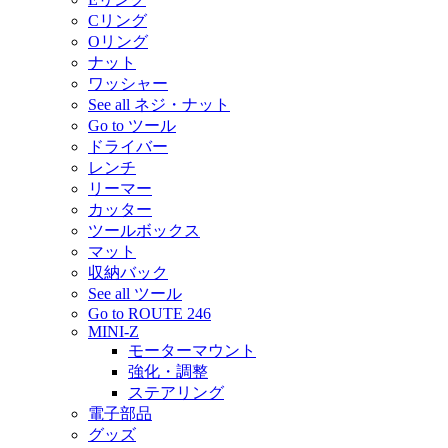
Cリング
Oリング
ナット
ワッシャー
See all ネジ・ナット
Go to ツール
ドライバー
レンチ
リーマー
カッター
ツールボックス
マット
収納バック
See all ツール
Go to ROUTE 246
MINI-Z
モーターマウント
強化・調整
ステアリング
電子部品
グッズ