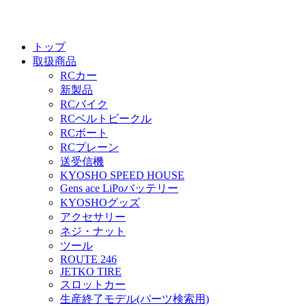
トップ
取扱商品
RCカー
新製品
RCバイク
RCベルトビークル
RCボート
RCプレーン
送受信機
KYOSHO SPEED HOUSE
Gens ace LiPoバッテリー
KYOSHOグッズ
アクセサリー
ネジ・ナット
ツール
ROUTE 246
JETKO TIRE
スロットカー
生産終了モデル(パーツ検索用)