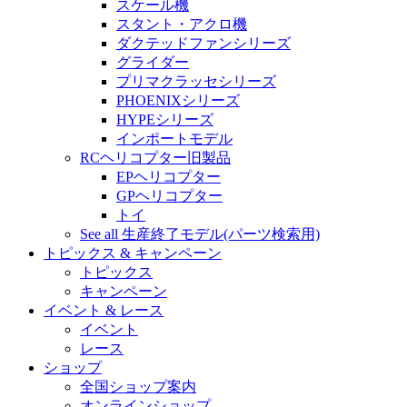
スケール機
スタント・アクロ機
ダクテッドファンシリーズ
グライダー
プリマクラッセシリーズ
PHOENIXシリーズ
HYPEシリーズ
インポートモデル
RCヘリコプター旧製品
EPヘリコプター
GPヘリコプター
トイ
See all 生産終了モデル(パーツ検索用)
トピックス & キャンペーン
トピックス
キャンペーン
イベント & レース
イベント
レース
ショップ
全国ショップ案内
オンラインショップ