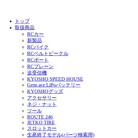
トップ
取扱商品
RCカー
新製品
RCバイク
RCベルトビークル
RCボート
RCプレーン
送受信機
KYOSHO SPEED HOUSE
Gens ace LiPoバッテリー
KYOSHOグッズ
アクセサリー
ネジ・ナット
ツール
ROUTE 246
JETKO TIRE
スロットカー
生産終了モデル(パーツ検索用)