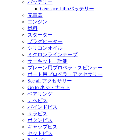
バッテリー
Gens ace LiPoバッテリー
充電器
エンジン
燃料
スターター
プラグヒーター
シリコンオイル
ミクロンラインテープ
サーキット・計測
プレーン用プロペラ・スピンナー
ボート用プロペラ・アクセサリー
See all アクセサリー
Go to ネジ・ナット
ベアリング
ナベビス
バインドビス
サラビス
ボタンビス
キャップビス
セットビス
Eリング