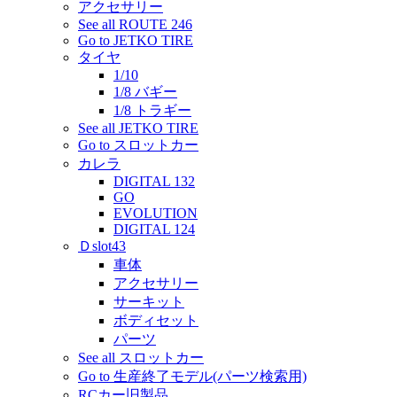
アクセサリー
See all ROUTE 246
Go to JETKO TIRE
タイヤ
1/10
1/8 バギー
1/8 トラギー
See all JETKO TIRE
Go to スロットカー
カレラ
DIGITAL 132
GO
EVOLUTION
DIGITAL 124
Ｄslot43
車体
アクセサリー
サーキット
ボディセット
パーツ
See all スロットカー
Go to 生産終了モデル(パーツ検索用)
RCカー旧製品