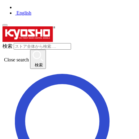
English
検索
Close search
検索