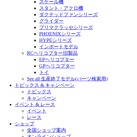
スケール機
スタント・アクロ機
ダクテッドファンシリーズ
グライダー
プリマクラッセシリーズ
PHOENIXシリーズ
HYPEシリーズ
インポートモデル
RCヘリコプター旧製品
EPヘリコプター
GPヘリコプター
トイ
See all 生産終了モデル(パーツ検索用)
トピックス & キャンペーン
トピックス
キャンペーン
イベント & レース
イベント
レース
ショップ
全国ショップ案内
オンラインショップ