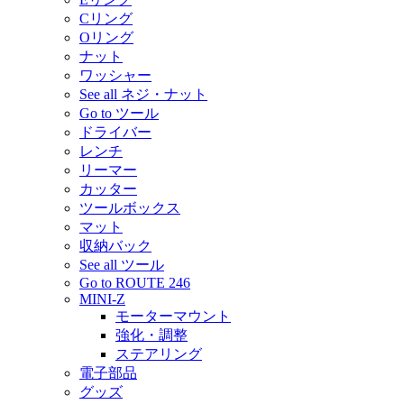
Cリング
Oリング
ナット
ワッシャー
See all ネジ・ナット
Go to ツール
ドライバー
レンチ
リーマー
カッター
ツールボックス
マット
収納バック
See all ツール
Go to ROUTE 246
MINI-Z
モーターマウント
強化・調整
ステアリング
電子部品
グッズ