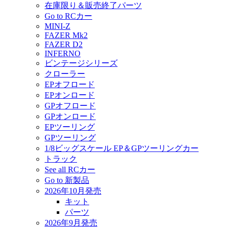
在庫限り＆販売終了パーツ
Go to RCカー
MINI-Z
FAZER Mk2
FAZER D2
INFERNO
ビンテージシリーズ
クローラー
EPオフロード
EPオンロード
GPオフロード
GPオンロード
EPツーリング
GPツーリング
1/8ビッグスケール EP＆GPツーリングカー
トラック
See all RCカー
Go to 新製品
2026年10月発売
キット
パーツ
2026年9月発売