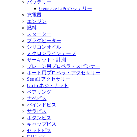
バッテリー
Gens ace LiPoバッテリー
充電器
エンジン
燃料
スターター
プラグヒーター
シリコンオイル
ミクロンラインテープ
サーキット・計測
プレーン用プロペラ・スピンナー
ボート用プロペラ・アクセサリー
See all アクセサリー
Go to ネジ・ナット
ベアリング
ナベビス
バインドビス
サラビス
ボタンビス
キャップビス
セットビス
Eリング