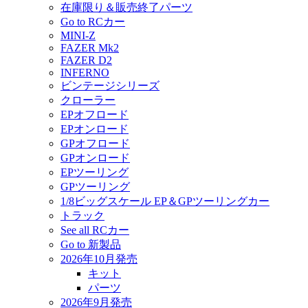
在庫限り＆販売終了パーツ
Go to RCカー
MINI-Z
FAZER Mk2
FAZER D2
INFERNO
ビンテージシリーズ
クローラー
EPオフロード
EPオンロード
GPオフロード
GPオンロード
EPツーリング
GPツーリング
1/8ビッグスケール EP＆GPツーリングカー
トラック
See all RCカー
Go to 新製品
2026年10月発売
キット
パーツ
2026年9月発売