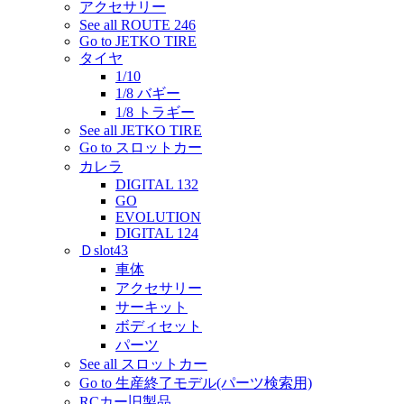
アクセサリー
See all ROUTE 246
Go to JETKO TIRE
タイヤ
1/10
1/8 バギー
1/8 トラギー
See all JETKO TIRE
Go to スロットカー
カレラ
DIGITAL 132
GO
EVOLUTION
DIGITAL 124
Ｄslot43
車体
アクセサリー
サーキット
ボディセット
パーツ
See all スロットカー
Go to 生産終了モデル(パーツ検索用)
RCカー旧製品