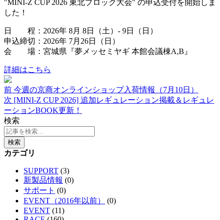
"MINI-Z CUP 2026 東北ブロック大会" の申込受付を開始しま
した！
日 程：2026年 8月 8日（土）- 9日（日）
申込締切：2026年 7月26日（日）
会 場：宮城県『夢メッセミヤギ 本館会議棟A,B』
詳細はこちら
前
今週の京商オンラインショップ入荷情報（7月10日）
次
[MINI-Z CUP 2026] 追加レギュレーション掲載＆レギュレ
ーションBOOK更新！
検索
検索
カテゴリ
SUPPORT
(3)
新製品情報
(0)
サポート
(0)
EVENT（2016年以前）
(0)
EVENT
(11)
RACE
(160)