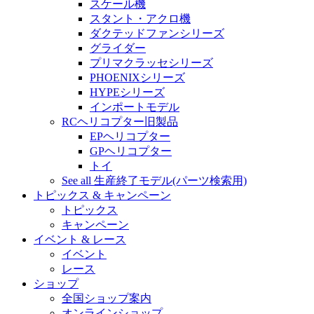
スケール機
スタント・アクロ機
ダクテッドファンシリーズ
グライダー
プリマクラッセシリーズ
PHOENIXシリーズ
HYPEシリーズ
インポートモデル
RCヘリコプター旧製品
EPヘリコプター
GPヘリコプター
トイ
See all 生産終了モデル(パーツ検索用)
トピックス & キャンペーン
トピックス
キャンペーン
イベント & レース
イベント
レース
ショップ
全国ショップ案内
オンラインショップ