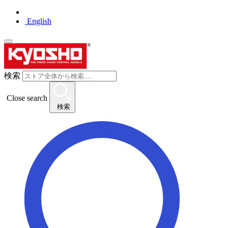
English
検索
Close search
検索