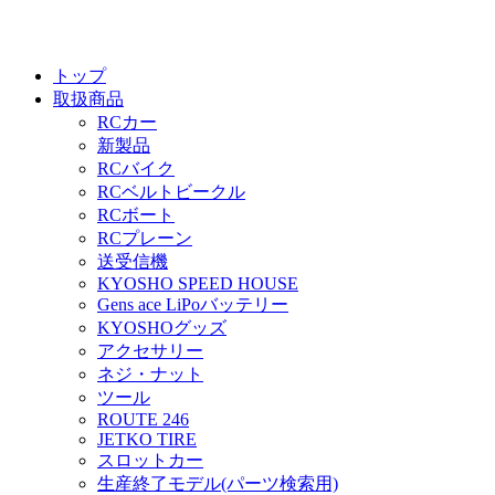
トップ
取扱商品
RCカー
新製品
RCバイク
RCベルトビークル
RCボート
RCプレーン
送受信機
KYOSHO SPEED HOUSE
Gens ace LiPoバッテリー
KYOSHOグッズ
アクセサリー
ネジ・ナット
ツール
ROUTE 246
JETKO TIRE
スロットカー
生産終了モデル(パーツ検索用)