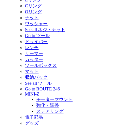
Cリング
Oリング
ナット
ワッシャー
See all ネジ・ナット
Go to ツール
ドライバー
レンチ
リーマー
カッター
ツールボックス
マット
収納バック
See all ツール
Go to ROUTE 246
MINI-Z
モーターマウント
強化・調整
ステアリング
電子部品
グッズ