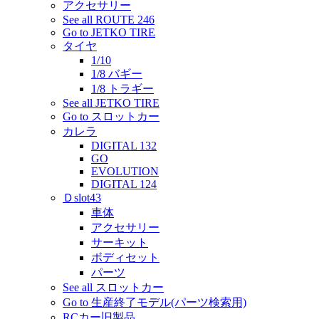
アクセサリー
See all ROUTE 246
Go to JETKO TIRE
タイヤ
1/10
1/8 バギー
1/8 トラギー
See all JETKO TIRE
Go to スロットカー
カレラ
DIGITAL 132
GO
EVOLUTION
DIGITAL 124
Ｄslot43
車体
アクセサリー
サーキット
ボディセット
パーツ
See all スロットカー
Go to 生産終了モデル(パーツ検索用)
RCカー旧製品