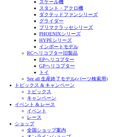
スケール機
スタント・アクロ機
ダクテッドファンシリーズ
グライダー
プリマクラッセシリーズ
PHOENIXシリーズ
HYPEシリーズ
インポートモデル
RCヘリコプター旧製品
EPヘリコプター
GPヘリコプター
トイ
See all 生産終了モデル(パーツ検索用)
トピックス & キャンペーン
トピックス
キャンペーン
イベント & レース
イベント
レース
ショップ
全国ショップ案内
オンラインショップ