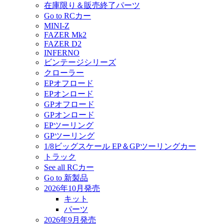
在庫限り＆販売終了パーツ
Go to RCカー
MINI-Z
FAZER Mk2
FAZER D2
INFERNO
ビンテージシリーズ
クローラー
EPオフロード
EPオンロード
GPオフロード
GPオンロード
EPツーリング
GPツーリング
1/8ビッグスケール EP＆GPツーリングカー
トラック
See all RCカー
Go to 新製品
2026年10月発売
キット
パーツ
2026年9月発売