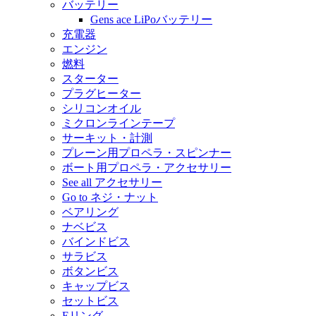
バッテリー
Gens ace LiPoバッテリー
充電器
エンジン
燃料
スターター
プラグヒーター
シリコンオイル
ミクロンラインテープ
サーキット・計測
プレーン用プロペラ・スピンナー
ボート用プロペラ・アクセサリー
See all アクセサリー
Go to ネジ・ナット
ベアリング
ナベビス
バインドビス
サラビス
ボタンビス
キャップビス
セットビス
Eリング