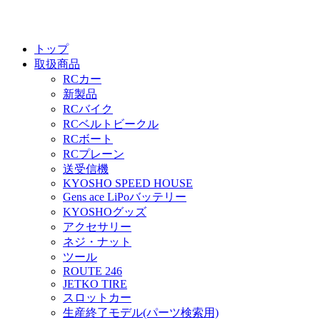
トップ
取扱商品
RCカー
新製品
RCバイク
RCベルトビークル
RCボート
RCプレーン
送受信機
KYOSHO SPEED HOUSE
Gens ace LiPoバッテリー
KYOSHOグッズ
アクセサリー
ネジ・ナット
ツール
ROUTE 246
JETKO TIRE
スロットカー
生産終了モデル(パーツ検索用)