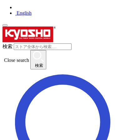
English
検索
Close search
検索